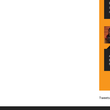
م
Tweets