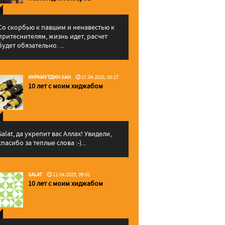
Со скорбью к павшим и ненавестью к
притеснителям, жизнь идет, расчет
будет обязательно. ...
ИКРАМУТДИН ХАН
17.04.2025, 00:27
10 лет с моим хиджабом
Salat, да укрепит вас Аллаx! Увидели,
спасибо за теплые слова :-)...
SALAT
11.04.2025, 09:02
10 лет с моим хиджабом