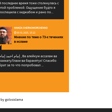
В последнее время тоже столкнулась с
этой проблемой. Ощущение будто я
поспешила с хиджабом и рано по...
HAMZA CHERNOMORCHENKO
30.01.2025, 15:22
Мнение по теме о 73-х течениях
в исламе
إمام احمد إما , Ва алейкум ассалам ва
рахматуЛлахи ва баракятух! Спасибо
брат за то что попробовал ...
 by golosislama