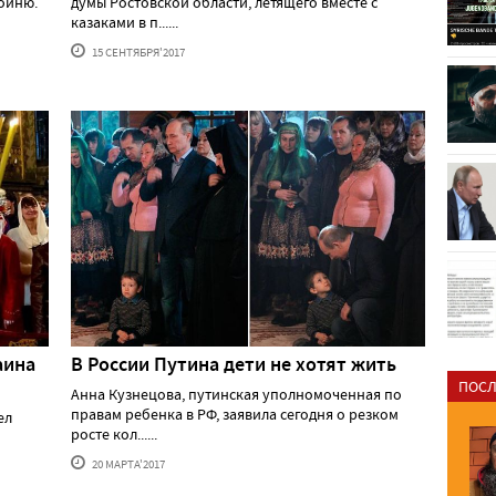
бойню.
думы Ростовской области, летящего вместе с
казаками в п......
15 СЕНТЯБРЯ'2017
аина
В России Путина дети не хотят жить
ПОСЛ
Анна Кузнецова, путинская уполномоченная по
правам ребенка в РФ, заявила сегодня о резком
ел
росте кол......
20 МАРТА'2017