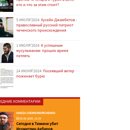
кто и что за этим стоит?
5 ИЮЛЯ'2024
Хусейн Джамбетов -
православный русский патриот
чеченского происхождения
1 ИЮЛЯ'2024
К успешным
мусульманам: прошло время
петлять
24 ИЮНЯ'2024
Посеявший ветер
пожинает бурю
ЕДНИЕ КОММЕНТАРИИ
HAMZA CHERNOMORCHENKO
03.06.2026, 23:29
Сегодня в Тюмени убит
Исомитдин Акбаров