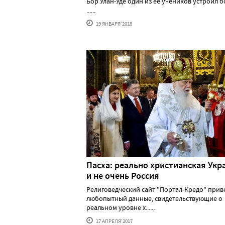
Бор Улан-Уде один из ее учеников устроил 
......
19 ЯНВАРЯ'2018
Пасха: реально христианская Укр
и не очень Россия
Религоведческий сайт "Портал-Кредо" прив
любопытный данные, свидетельствующие о
реальном уровне х......
17 АПРЕЛЯ'2017