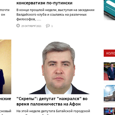
консерватизм по-путински
 почти
В конце прошлой недели, выступая на заседании
и он
Валдайского клуба и ссылаясь на различных
философов, ......
25 ОКТЯБРЯ'2021
1
КОЛО
нские
"Скрепы": депутат "нажрался" во
время паломничества на Афон
основый
На этой неделе депутата Батайской городской