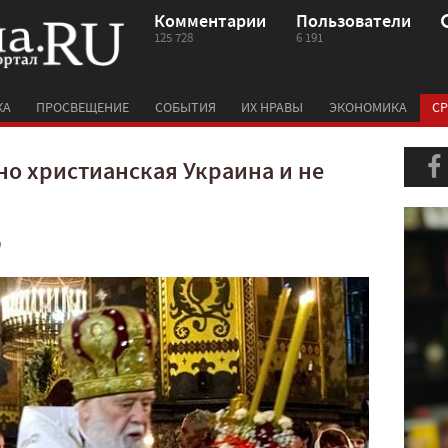
Комментарии
Пользователи
125 728
6 191
КА
ПРОСВЕЩЕНИЕ
СОБЫТИЯ
ИХ НРАВЫ
ЭКОНОМИКА
СР
но христианская Украина и не
0