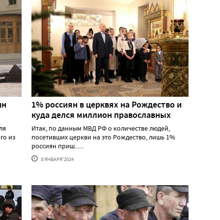
ин
1% россиян в церквях на Рождество и
куда делся миллион православных
ля
Итак, по данным МВД РФ о количестве людей,
го из
посетивших церкви на это Рождество, лишь 1%
россиян приш......
8 ЯНВАРЯ'2024