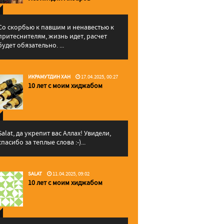
Со скорбью к павшим и ненавестью к
притеснителям, жизнь идет, расчет
будет обязательно. ...
ИКРАМУТДИН ХАН
17.04.2025, 00:27
10 лет с моим хиджабом
Salat, да укрепит вас Аллаx! Увидели,
спасибо за теплые слова :-)...
SALAT
11.04.2025, 09:02
10 лет с моим хиджабом