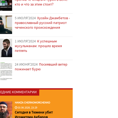
кто и что за этим стоит?
5 ИЮЛЯ'2024
Хусейн Джамбетов -
православный русский патриот
чеченского происхождения
1 ИЮЛЯ'2024
К успешным
мусульманам: прошло время
петлять
24 ИЮНЯ'2024
Посеявший ветер
пожинает бурю
ЕДНИЕ КОММЕНТАРИИ
HAMZA CHERNOMORCHENKO
03.06.2026, 23:29
Сегодня в Тюмени убит
Исомитдин Акбаров