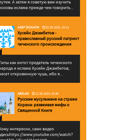
путем. А затем я советую вам изучить
основы ислама прежде чем говорить...
АЗЕР ГАСАНЛИ
02.09.2024, 19:12
Хусейн Джамбетов -
православный русский патриот
чеченского происхождения
Типы как ентот предатель чеченского
народа и ислама Хусейн Джамбетов,
несет откровенную чушь, ибо я...
ARSLAN
11.06.2024, 02:50
Русские мусульмане на страже
Корана: pазвеивая мифы о
Священной Книге
Кому интересно, само видео
здесьhttps://www.youtube.com/watch?