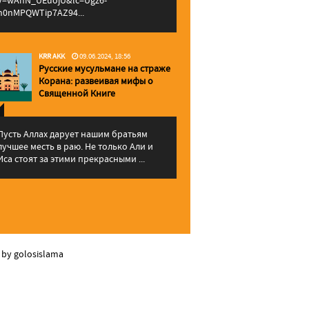
v=wAhN_UEuojU&lc=Ugz6-
h0nMPQWTip7AZ94...
KRR AKK
09.06.2024, 18:56
Русские мусульмане на страже
Корана: pазвеивая мифы о
Священной Книге
Пусть Аллах дарует нашим братьям
лучшее месть в раю. Не только Али и
Иса стоят за этими прекрасными ...
 by golosislama