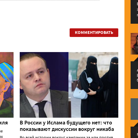
КОММЕНТИРОВАТЬ
م
мля
В России у Ислама будущего нет: что
показывают дискуссии вокруг никаба
ие
их
Во всей истории вокруг кампании за или против