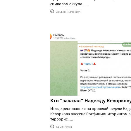
символом оккупа......
25 СЕНТЯБРЯ'2024
Кто "заказал" Надежду Кеворков
Итак, арестованная на прошлой неделе Над
Кеворкова внесена Росфинмониторингом в
террорис......
14 МАЯ'2024