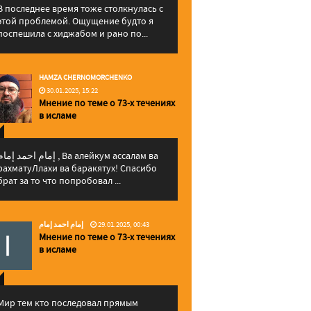
В последнее время тоже столкнулась с
этой проблемой. Ощущение будто я
поспешила с хиджабом и рано по...
HAMZA CHERNOMORCHENKO
30.01.2025, 15:22
Мнение по теме о 73-х течениях
в исламе
إمام احمد إما , Ва алейкум ассалам ва
рахматуЛлахи ва баракятух! Спасибо
брат за то что попробовал ...
إمام احمد إمام
29.01.2025, 00:43
Мнение по теме о 73-х течениях
в исламе
Мир тем кто последовал прямым