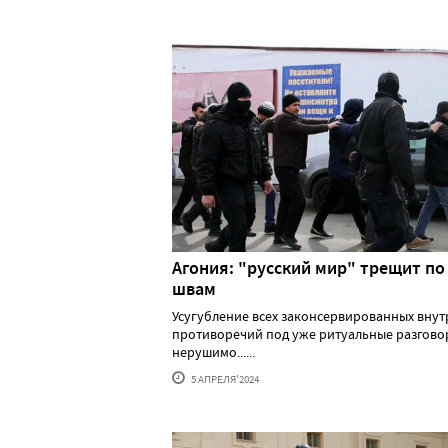
Агония: "русский мир" трещит по
швам
Усугубление всех законсервированных вну
противоречий под уже ритуальные разгово
нерушимо......
5 АПРЕЛЯ'2024