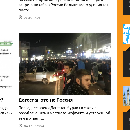
запрета никаба в России больше всего удивил тот
пиете......
29 МАЯ'2024
у?
Дагестан это не Россия
ежда
Последнее время Дагестан бурлит в связи с
 списки
разоблачениями местного муфтията и устроенной
тем в ответ......
8 АПРЕЛЯ'2024