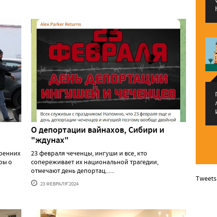
О депортации вайнахов, Сибири и
"ждунах"
тренних
23 февраля чеченцы, ингуши и все, кто
ры о
сопереживает их национальной трагедии,
отмечают день депортац......
Tweets
23 ФЕВРАЛЯ'2024