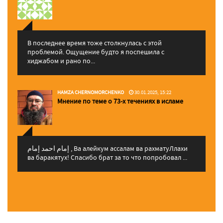
В последнее время тоже столкнулась с этой
проблемой. Ощущение будто я поспешила с
хиджабом и рано по...
HAMZA CHERNOMORCHENKO
30.01.2025, 15:22
Мнение по теме о 73-х течениях в исламе
إمام احمد إمام , Ва алейкум ассалам ва рахматуЛлахи
ва баракятух! Спасибо брат за то что попробовал ...