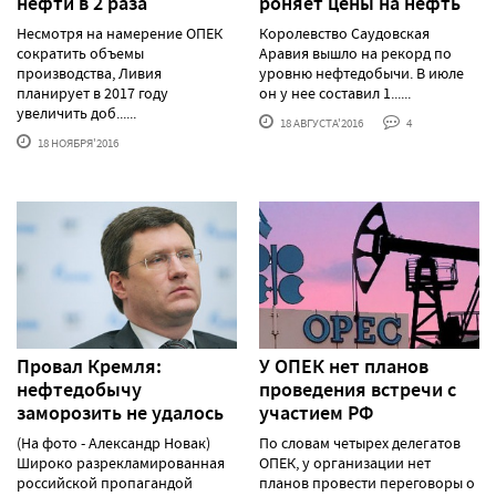
нефти в 2 раза
роняет цены на нефть
Несмотря на намерение ОПЕК
Королевство Саудовская
сократить объемы
Аравия вышло на рекорд по
производства, Ливия
уровню нефтедобычи. В июле
планирует в 2017 году
он у нее составил 1......
увеличить доб......
18 АВГУСТА'2016
4
18 НОЯБРЯ'2016
Провал Кремля:
У ОПЕК нет планов
нефтедобычу
проведения встречи с
заморозить не удалось
участием РФ
(На фото - Александр Новак)
По словам четырех делегатов
Широко разрекламированная
ОПЕК, у организации нет
российской пропагандой
планов провести переговоры о