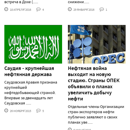
встреча в Дохе (......
снижени......
18 АПРЕЛЯ'2016
4
29 ЯНВАРЯ'2016
1
Саудия - крупнейшая
Нефтяная война
нефтянная держава
выходит на новую
стадию. Страны ОПЕК
Саудовская Аравия признана
объявили о планах
крупнейшей
увеличить добычу
нефтедобывающей страной.
Впервые за двенадцать лет
нефти
Саудовская ......
Отдельные члены Организации
26 НОЯБРЯ'2015
5
стран-экспортеров нефти
публично заявляют о своих
планах уве......
5 ИЮНЯ'2015