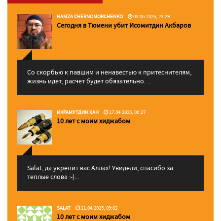
HAMZA CHERNOMORCHENKO
03.06.2026, 23:29
Сегодня в Тюмени убит Исомитдин Акбаров
Со скорбью к павшим и ненавестью к притеснителям,
жизнь идет, расчет будет обязательно. ...
ИКРАМУТДИН ХАН
17.04.2025, 00:27
10 лет с моим хиджабом
Salat, да укрепит вас Аллаx! Увидели, спасибо за
теплые слова :-)...
SALAT
11.04.2025, 09:02
10 лет с моим хиджабом