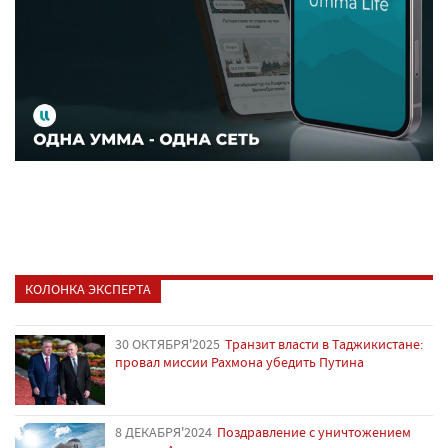
КОЛОНКА ЭКСПЕРТА
30 ОКТЯБРЯ'2025
Транзит власти в Таджикистане:
провал миссии Рахмона убедить Путина
8 ДЕКАБРЯ'2024
Поздравление с уничтожением