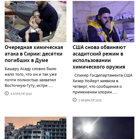
Очередная химическая
США снова обвиняют
атака в Сирии: десятки
асадитский режим в
погибших в Думе
использовании
химического оружия
Башару Асаду словно было
мало того, что он и так уже
Спикер Госдепартамента США
почти полностью захватил
Хизер Нойерт заявила в
Восточную Гуту, истре......
четверг, что сообщения о
применении хлорин......
9 АПРЕЛЯ'2018
2 ФЕВРАЛЯ'2018