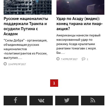
Русские националисты
Удар по Асаду (видео):
поддержали Трампа и
конец тирана или пиар-
осудили Путина с
акция?
Асадом
Американцы нанесли первый
массированный удар по
"Силы Добра" - организация,
режиму Асада крылатыми
объединяющая русских
ракетами томагавк с моря.
националистов
Бы......
-политэмигрантов из России,
выступил......
7 АПРЕЛЯ'2017
1
13 АПРЕЛЯ'2017
1