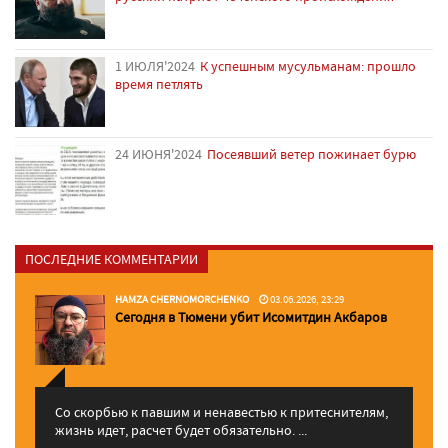
1 ИЮЛЯ'2024
К успешным мусульманам: прошло
время петлять
24 ИЮНЯ'2024
Посеявший ветер пожинает бурю
ПОСЛЕДНИЕ КОММЕНТАРИИ
HAMZA CHERNOMORCHENKO
03.06.2026, 23:29
Сегодня в Тюмени убит Исомитдин Акбаров
Со скорбью к павшим и ненавестью к притеснителям,
жизнь идет, расчет будет обязательно. ...