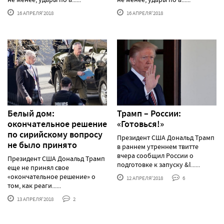
16 АПРЕЛЯ'2018
16 АПРЕЛЯ'2018
Белый дом:
Трамп – России:
окончательное решение
«Готовься!»
по сирийскому вопросу
Президент США Дональд Трамп
не было принято
в раннем утреннем твитте
вчера сообщил России о
Президент США Дональд Трамп
подготовке к запуску &l......
еще не принял свое
«окончательное решение» о
12 АПРЕЛЯ'2018
6
том, как реаги......
13 АПРЕЛЯ'2018
2