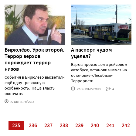
Бирюлёво. Урок второй.
А паспорт чудом
Террор верхов
уцелел?
порождает террор
Взрыв произошел в рейсовом
низов
автобусе, остановившемся на
остановке «Лесобаза»
События в Бирюлёво высветили
Террористи......
ещё одну тревожную
особенность. Наша власть
22 ОКТЯБРЯ'2013
4
окончател......
22 ОКТЯБРЯ'2013
34
235
236
237
238
239
240
241
242