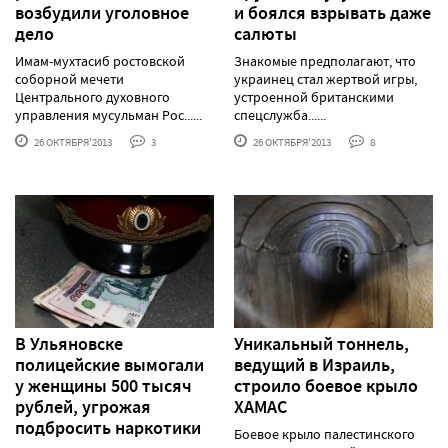
возбудили уголовное
и боялся взрывать даже
дело
салюты
Имам-мухтасиб ростовской
Знакомые предполагают, что
соборной мечети
украинец стал жертвой игры,
Центрального духовного
устроенной британскими
управления мусульман Рос......
спецслужба......
26 ОКТЯБРЯ'2013
3
26 ОКТЯБРЯ'2013
8
В Ульяновске
Уникальный тоннель,
полицейские вымогали
ведущий в Израиль,
у женщины 500 тысяч
строило боевое крыло
рублей, угрожая
ХАМАС
подбросить наркотики
Боевое крыло палестинского