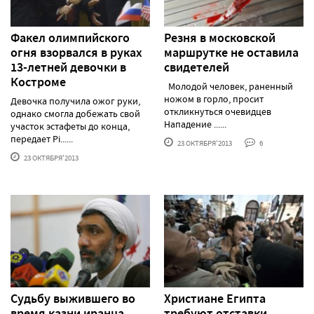
Факел олимпийского
Резня в московской
огня взорвался в руках
маршрутке не оставила
13-летней девочки в
свидетелей
Костроме
Молодой человек, раненный
ножом в горло, просит
Девочка получила ожог руки,
откликнуться очевидцев
однако смогла добежать свой
Нападение ......
участок эстафеты до конца,
передает Pi......
23 ОКТЯБРЯ'2013
6
23 ОКТЯБРЯ'2013
Судьбу выжившего во
Христиане Египта
время казни иранца
требуют отставки