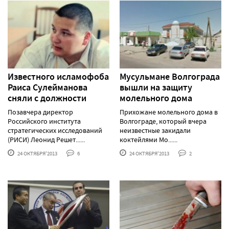
Известного исламофоба
Мусульмане Волгограда
Раиса Сулейманова
вышли на защиту
сняли с должности
молельного дома
Позавчера директор
Прихожане молельного дома в
Российского института
Волгограде, который вчера
стратегических исследований
неизвестные закидали
(РИСИ) Леонид Решет......
коктейлями Мо......
24 ОКТЯБРЯ'2013
6
24 ОКТЯБРЯ'2013
2