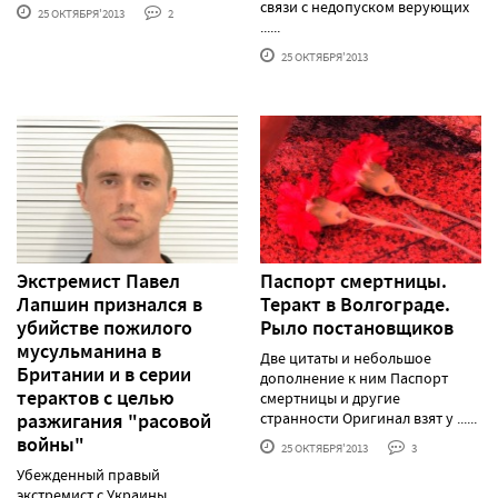
связи с недопуском верующих
25 ОКТЯБРЯ'2013
2
......
25 ОКТЯБРЯ'2013
Экстремист Павел
Паспорт смертницы.
Лапшин признался в
Теракт в Волгограде.
убийстве пожилого
Рыло постановщиков
мусульманина в
Две цитаты и небольшое
Британии и в серии
дополнение к ним Паспорт
терактов с целью
смертницы и другие
разжигания "расовой
странности Оригинал взят у ......
войны"
25 ОКТЯБРЯ'2013
3
Убежденный правый
экстремист с Украины