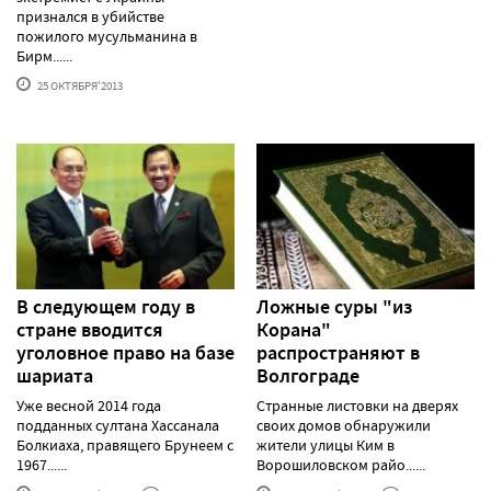
признался в убийстве
пожилого мусульманина в
Бирм......
25 ОКТЯБРЯ'2013
В следующем году в
Ложные суры "из
стране вводится
Корана"
уголовное право на базе
распространяют в
шариата
Волгограде
Уже весной 2014 года
Странные листовки на дверях
подданных султана Хассанала
своих домов обнаружили
Болкиаха, правящего Брунеем с
жители улицы Ким в
1967......
Ворошиловском райо......