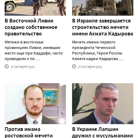
В Восточной Ливии
В Израиле завершается
создано собственное
строительство мечети
правительство
имени Ахмата Кадырова
Мятежи в восточных
Мечеть имени первого
провинциях Ливии, имевшие
президента Чеченской
место еще при Каддафи, часто
Республики, Героя России
приводили к пе......
Ахмата-хаджи Кадырова......
27 ОКТЯБРЯ'2013
27 ОКТЯБРЯ'2013
Против имама
В Украине Лапшин
ростовской мечети
дружил с мусульманами