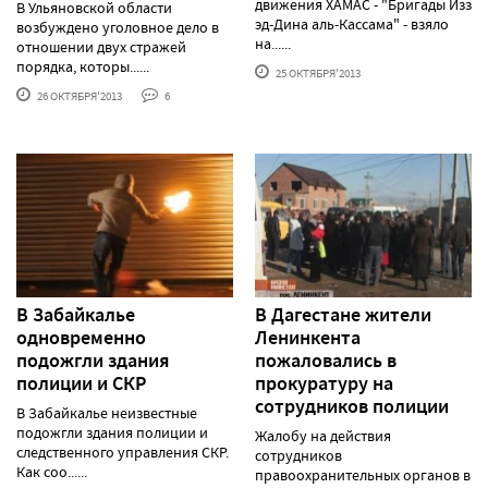
движения ХАМАС - "Бригады Изз
В Ульяновской области
эд-Дина аль-Кассама" - взяло
возбуждено уголовное дело в
на......
отношении двух стражей
порядка, которы......
25 ОКТЯБРЯ'2013
26 ОКТЯБРЯ'2013
6
В Забайкалье
В Дагестане жители
одновременно
Ленинкента
подожгли здания
пожаловались в
полиции и СКР
прокуратуру на
сотрудников полиции
В Забайкалье неизвестные
подожгли здания полиции и
Жалобу на действия
следственного управления СКР.
сотрудников
Как соо......
правоохранительных органов в