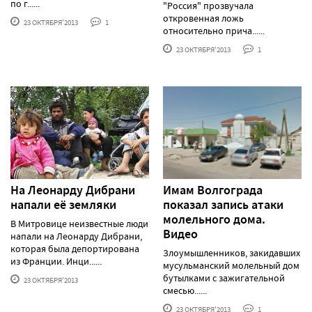
по г......
"Россия" прозвучала
откровенная ложь
23 ОКТЯБРЯ'2013
1
относительно прича......
23 ОКТЯБРЯ'2013
1
На Леонарду Дибрани
Имам Волгограда
напали её земляки
показал запись атаки
молельного дома.
В Митровице неизвестные люди
Видео
напали на Леонарду Дибрани,
которая была депортирована
Злоумышленников, закидавших
из Франции. Инци......
мусульманский молельный дом
бутылками с зажигательной
23 ОКТЯБРЯ'2013
смесью......
23 ОКТЯБРЯ'2013
1