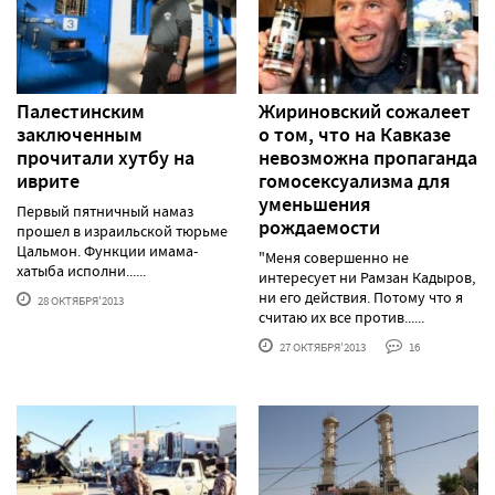
Палестинским
Жириновский сожалеет
заключенным
о том, что на Кавказе
прочитали хутбу на
невозможна пропаганда
иврите
гомосексуализма для
уменьшения
Первый пятничный намаз
рождаемости
прошел в израильской тюрьме
Цальмон. Функции имама-
"Меня совершенно не
хатыба исполни......
интересует ни Рамзан Кадыров,
ни его действия. Потому что я
28 ОКТЯБРЯ'2013
считаю их все против......
27 ОКТЯБРЯ'2013
16