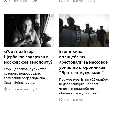
25 ОКТЯБРЯ'2013
1
24 ОКТЯБРЯ'2013
6
«Убитый» Егор
Египетских
Щербаков задержан в
полицейских
московском аэропорту?
арестовали за массовое
убийство сторонников
Егор Щербаков, в убийстве
"Братьев-мусульман"
которого подозревается
гражданин Азербайджана
Прокуратура Египта 22 октября
Орхан Зейналов, ......
выдала санкцию на арест
четверых полицейских,
24 ОКТЯБРЯ'2013
11
обвиняемых в убийстве 3......
24 ОКТЯБРЯ'2013