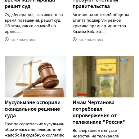
решит суд
правительства
Судьбу иранца, выжившего во
Активисты коптской общины
время повешения, решит суд.
Египта подвергли резкой
Об этом, как со ссылкой на
критике премьер-министра
иранс......
Хазима Баблав......
23 ОКТЯБРЯ'2013
23 ОКТЯБРЯ'2013
Мусульмане оспорили
Имам Чертанова
скандальное решение
потребовал
суда
опровержения от
телеканала "Россия"
Группа саратовских мусульман
обратилась с апелляционной
Во вчерашнем выпуске
жалобой в судебную коллегию
новостей на телеканале