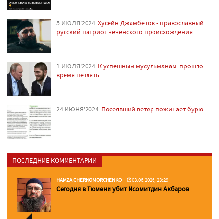
5 ИЮЛЯ'2024
Хусейн Джамбетов - православный
русский патриот чеченского происхождения
1 ИЮЛЯ'2024
К успешным мусульманам: прошло
время петлять
24 ИЮНЯ'2024
Посеявший ветер пожинает бурю
ПОСЛЕДНИЕ КОММЕНТАРИИ
HAMZA CHERNOMORCHENKO
03.06.2026, 23:29
Сегодня в Тюмени убит Исомитдин Акбаров