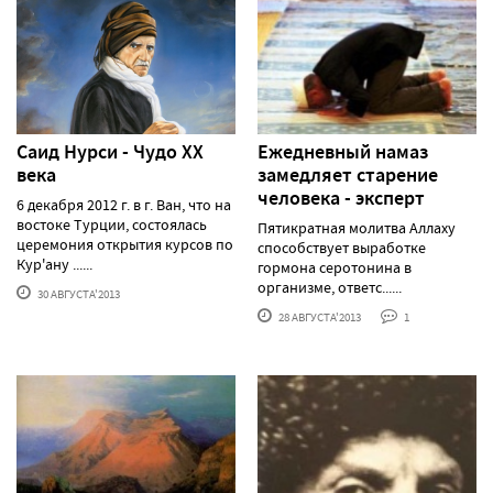
Саид Нурси - Чудо XX
Ежедневный намаз
века
замедляет старение
человека - эксперт
6 декабря 2012 г. в г. Ван, что на
востоке Турции, состоялась
Пятикратная молитва Аллаху
церемония открытия курсов по
способствует выработке
Кур'ану ......
гормона серотонина в
организме, ответс......
30 АВГУСТА'2013
28 АВГУСТА'2013
1