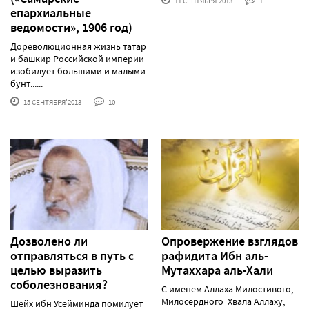
11 СЕНТЯБРЯ'2013
1
епархиальные
ведомости», 1906 год)
Дореволюционная жизнь татар
и башкир Российской империи
изобилует большими и малыми
бунт......
15 СЕНТЯБРЯ'2013
10
Дозволено ли
Опровержение взглядов
отправляться в путь с
рафидита Ибн аль-
целью выразить
Мутаххара аль-Хали
соболезнования?
С именем Аллаха Милостивого,
Милосердного Хвала Аллаху,
Шейх ибн Усейминда помилует