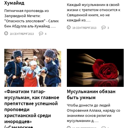
Хумайид
Каждый мусульманин в своей
жизни с трепетом относится к
Пятничная проповедь из
Священной книге, но не
Запрведной Мечети:
каждый из......
"Опасность злословия" - Салих
бин Абдулла аль-Хумайид ......
16 СЕНТЯБРЯ'2013
3
18 СЕНТЯБРЯ'2013
4
«Фанатизм татар-
Мусульманин обязан
мусульман, как главное
быть умным
препятствие успешной
Чтобы донести до людей
проповеди
Откровения Аллаха, наряду со
христианской среди
знаниями основ религии
инородцев»
мусульманин д......
(«Самарские