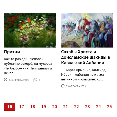
Притчи
Сахабы Христа и
доисламские шахиды в
Как-то раз один человек
Кавказской Албании
публично оскорблял мудреца:
«Ты безбожник! Ты пьяница и
Карта Армения, Колхида,
нечес......
Иберия, Албания из Атласа
античной и классическ......
14 АВГУСТА'2013
1
13 АВГУСТА'2013
5
16
17
18
19
20
21
22
23
24
25