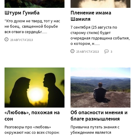
Штурм Гуниба
Пленение имама
Шамиля
“Кто духом не тверд, тот у нас
не боец, священной борьбе
7 сентября (25 августа по
вся отвага сердец&r......
старому стилю) будет
очередная годовщина события,
28 АВГУСТА'2013
о котором, н......
25 АВГУСТА'2013
3
«Любовь», похожая на
Об опасности мнения и
сон
благе размышления
Разговоры про «любовь»
Привычка путать знания с
окружают нас со всех сторон:
убеждением является