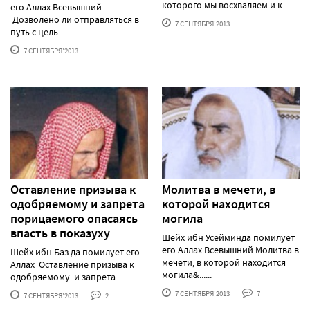
которого мы восхваляем и к......
его Аллах Всевышний
Дозволено ли отправляться в
7 СЕНТЯБРЯ'2013
путь с цель......
7 СЕНТЯБРЯ'2013
Оставление призыва к
Молитва в мечети, в
одобряемому и запрета
которой находится
порицаемого опасаясь
могила
впасть в показуху
Шейх ибн Усейминда помилует
его Аллах Всевышний Молитва в
Шейх ибн Баз да помилует его
мечети, в которой находится
Аллах Оставление призыва к
могила&......
одобряемому и запрета......
7 СЕНТЯБРЯ'2013
7
7 СЕНТЯБРЯ'2013
2