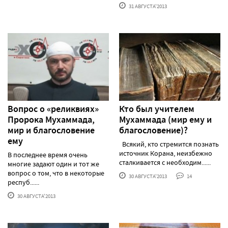
31 АВГУСТА'2013
Вопрос о «реликвиях»
Кто был учителем
Пророка Мухаммада,
Мухаммада (мир ему и
мир и благословение
благословение)?
ему
Всякий, кто стремится познать
источник Корана, неизбежно
В последнее время очень
сталкивается с необходим......
многие задают один и тот же
вопрос о том, что в некоторые
30 АВГУСТА'2013
14
респуб......
30 АВГУСТА'2013