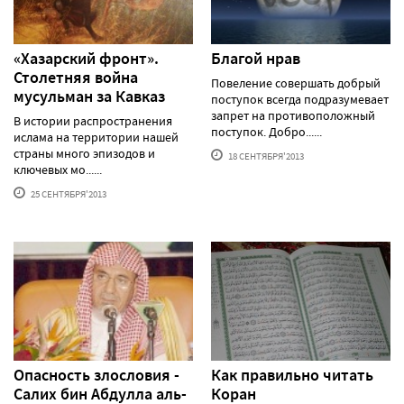
«Хазарский фронт».
Благой нрав
Столетняя война
Повеление совершать добрый
мусульман за Кавказ
поступок всегда подразумевает
запрет на противоположный
В истории распространения
поступок. Добро......
ислама на территории нашей
страны много эпизодов и
18 СЕНТЯБРЯ'2013
ключевых мо......
25 СЕНТЯБРЯ'2013
Опасность злословия -
Как правильно читать
Салих бин Абдулла аль-
Коран