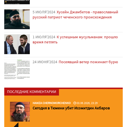
5 ИЮЛЯ'2024
Хусейн Джамбетов - православный
русский патриот чеченского происхождения
1 ИЮЛЯ'2024
К успешным мусульманам: прошло
время петлять
24 ИЮНЯ'2024
Посеявший ветер пожинает бурю
ПОСЛЕДНИЕ КОММЕНТАРИИ
HAMZA CHERNOMORCHENKO
03.06.2026, 23:29
Сегодня в Тюмени убит Исомитдин Акбаров