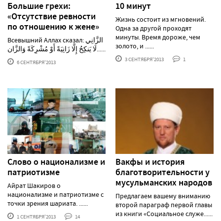
Большие грехи:
10 минут
«Отсутствие ревности
Жизнь состоит из мгновений.
по отношению к жене»
Одна за другой проходят
минуты. Время дороже, чем
Всевышний Аллах сказал: الزَّانِي
золото, и ......
لَا يَنكِحُ إِلَّا زَانِيَةً أَوْ مُشْرِكَةً وَالزَّان......
3 СЕНТЯБРЯ'2013
1
6 СЕНТЯБРЯ'2013
Слово о национализме и
Вакфы и история
патриотизме
благотворительности у
мусульманских народов
Айрат Шакиров о
национализме и патриотизме с
Предлагаем вашему вниманию
точки зрения шариата. ......
второй параграф первой главы
из книги «Социальное служе......
1 СЕНТЯБРЯ'2013
14