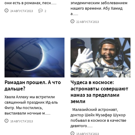
они есть в романах, песн......
эпидемическим заболеванием
нашего времени. Абу Хамид
24 АВГУСТА'2013
2
а......
22 АВГУСТА'2013
Рамадан прошел. А что
Чудеса в космосе:
дальше?
астронавты совершают
намаз за пределами
Хвала Аллаху мы встретили
земли
священный праздник Ид-аль
Фитр. Мы постились,
Малазийский астронавт,
выстаивали ночные м......
доктор Шейх Музафар Шукор
побывал в космосе в качестве
16 АВГУСТА'2013
девятого......
15 АВГУСТА'2013