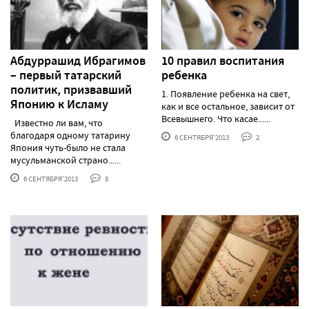
Абдуррашид Ибрагимов
10 правил воспитания
– первый татарский
ребенка
политик, призвавший
1. Появление ребенка на свет,
Японию к Исламу
как и все остальное, зависит от
Всевышнего. Что касае......
Известно ли вам, что
благодаря одному татарину
6 СЕНТЯБРЯ'2013
2
Япония чуть-было не стала
мусульманской страно......
6 СЕНТЯБРЯ'2013
8