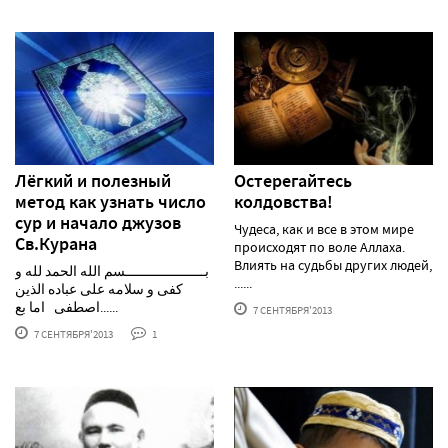
Лёгкий и полезный
Остерегайтесь
метод как узнать число
колдовства!
сур и начало джузов
Чудеса, как и все в этом мире
Св.Курана
происходят по воле Аллаха.
Влиять на судьбы других людей,
بــــــــــــــــــــسم الله الحمد لله و
......
كفى و سلامه على عباده الذين
اصطفى اما بع......
7 СЕНТЯБРЯ'2013
7 СЕНТЯБРЯ'2013
1