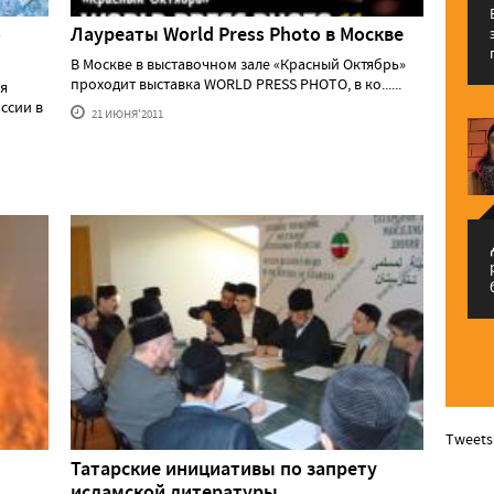
о
Лауреаты World Press Photo в Москве
В Москве в выставочном зале «Красный Октябрь»
проходит выставка WORLD PRESS PHOTO, в ко......
ся
ссии в
21 ИЮНЯ'2011
م
Tweets
Татарские инициативы по запрету
исламской литературы