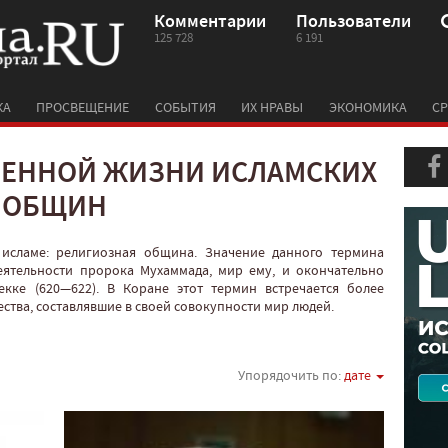
Комментарии
Пользователи
125 728
6 191
КА
ПРОСВЕЩЕНИЕ
СОБЫТИЯ
ИХ НРАВЫ
ЭКОНОМИКА
СР
ВЕННОЙ ЖИЗНИ ИСЛАМСКИХ
ОБЩИН
 исламе: религиозная община. Значение данного термина
еятельности пророка Мухаммада, мир ему, и окончательно
кке (620—622). В Коране этот термин встречается более
ства, составлявшие в своей совокупности мир людей.
Упорядочить по:
дате