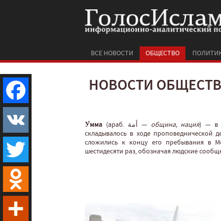
ВСЕ НОВОСТИ
ОБЩЕСТВО
ПОЛИТИ
НОВОСТИ ОБЩЕСТ
Facebook
У́мма
(араб. أمة‎‎ —
община, нация
‎) — в
складывалось в ходе проповеднической д
сложились к концу его пребывания в Ме
VK
шестидесяти раз, обозначая людские сообще
Twitter
Odnoklassniki