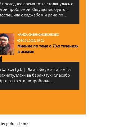
В последнее время тоже столкнулась с
этой проблемой. Ощущение будто я
поспешила с хиджабом и рано по...
HAMZA CHERNOMORCHENKO
30.01.2025, 15:22
Мнение по теме о 73-х течениях
в исламе
إمام احمد إما , Ва алейкум ассалам ва
рахматуЛлахи ва баракятух! Спасибо
брат за то что попробовал ...
 by golosislama