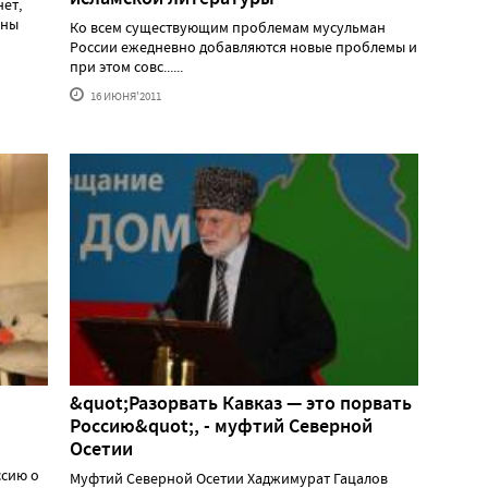
ет,
ины
Ко всем существующим проблемам мусульман
России ежедневно добавляются новые проблемы и
при этом совс......
16 ИЮНЯ'2011
&quot;Разорвать Кавказ — это порвать
Россию&quot;, - муфтий Северной
Осетии
ссию о
Муфтий Северной Осетии Хаджимурат Гацалов