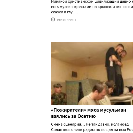
Никакой христианской цивилизации давно н
есть музеи с крестами на крышах и нянюшк
сказки в глу......
19 ИЮНЯ'2011
«Пожиратели» мяса мусульман
взялись за Осетию
Смена сценария… Не так давно, исламоед
Силантьев очень радостно вещал на всю Ро