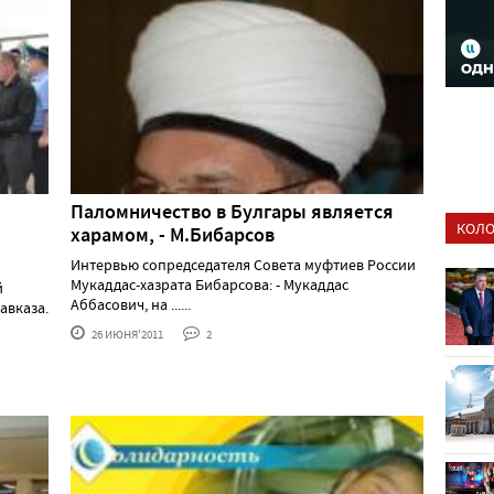
Паломничество в Булгары является
КОЛО
харамом, - М.Бибарсов
Интервью сопредседателя Совета муфтиев России
Мукаддас-хазрата Бибарсова: - Мукаддас
й
Аббасович, на ......
авказа.
26 ИЮНЯ'2011
2