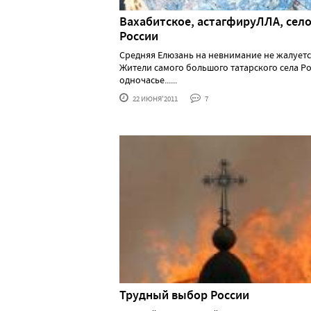
Вахабитское, астагфируЛЛА, сел
России
Средняя Елюзань на невнимание не жалует
Жители самого большого татарского села Ро
одночасье......
22 ИЮНЯ'2011
7
Трудный выбор России