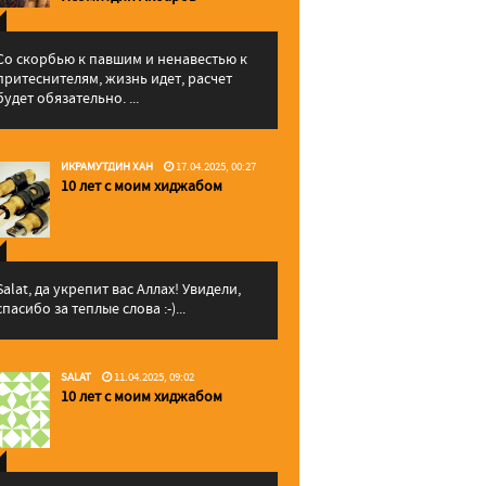
Со скорбью к павшим и ненавестью к
притеснителям, жизнь идет, расчет
будет обязательно. ...
ИКРАМУТДИН ХАН
17.04.2025, 00:27
10 лет с моим хиджабом
Salat, да укрепит вас Аллаx! Увидели,
спасибо за теплые слова :-)...
SALAT
11.04.2025, 09:02
10 лет с моим хиджабом