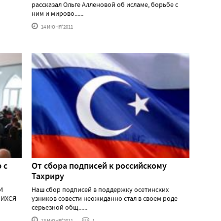
рассказал Ольге Алленовой об исламе, борьбе с
ним и мирово......
14 ИЮНЯ'2011
 с
От сбора подписей к российскому
Тахриру
И
Наш сбор подписей в поддержку осетинских
ШИХСЯ
узников совести неожиданно стал в своем роде
серьезной общ......
13 ИЮНЯ'2011
1