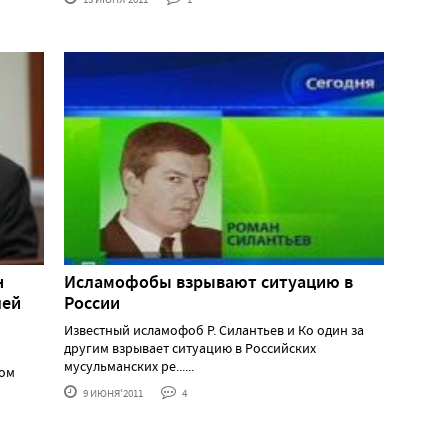
н
Исламофобы взрывают ситуацию в
шей
России
Известный исламофоб Р. Силантьев и Ко один за
другим взрывает ситуацию в Российских
мусульманских ре......
ном
9 ИЮНЯ'2011
4