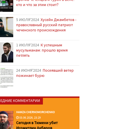
кто и что за этим стоит?
5 ИЮЛЯ'2024
Хусейн Джамбетов -
православный русский патриот
чеченского происхождения
1 ИЮЛЯ'2024
К успешным
мусульманам: прошло время
петлять
24 ИЮНЯ'2024
Посеявший ветер
пожинает бурю
ЕДНИЕ КОММЕНТАРИИ
HAMZA CHERNOMORCHENKO
03.06.2026, 23:29
Сегодня в Тюмени убит
Исомитдин Акбаров