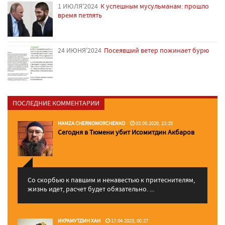
1 ИЮЛЯ'2024
К успешным мусульманам: прошло
время петлять
24 ИЮНЯ'2024
Посеявший ветер пожинает бурю
ПОСЛЕДНИЕ КОММЕНТАРИИ
HAMZA CHERNOMORCHENKO
03.06.2026, 23:29
Сегодня в Тюмени убит Исомитдин Акбаров
Со скорбью к павшим и ненавестью к притеснителям,
жизнь идет, расчет будет обязательно. ...
ИКРАМУТДИН ХАН
17.04.2025, 00:27