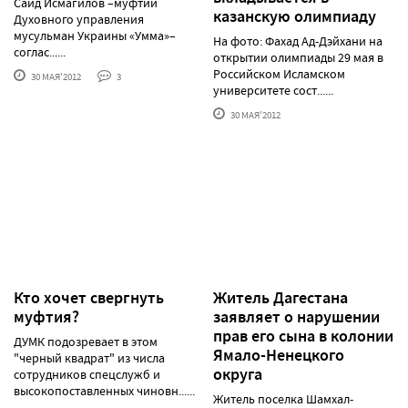
Саид Исмагилов –муфтий
казанскую олимпиаду
Духовного управления
мусульман Украины «Умма»–
На фото: Фахад Ад-Дэйхани на
соглас......
открытии олимпиады 29 мая в
Российском Исламском
30 МАЯ'2012
3
университете сост......
30 МАЯ'2012
Кто хочет свергнуть
Житель Дагестана
муфтия?
заявляет о нарушении
прав его сына в колонии
ДУМК подозревает в этом
Ямало-Ненецкого
"черный квадрат" из числа
округа
сотрудников спецслужб и
высокопоставленных чиновн......
Житель поселка Шамхал-