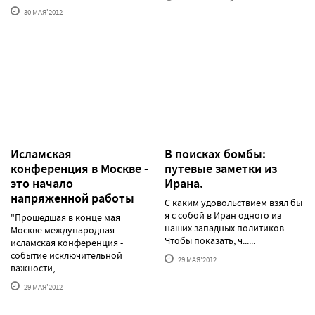
30 МАЯ'2012
Исламская
В поисках бомбы:
конференция в Москве -
путевые заметки из
это начало
Ирана.
напряженной работы
С каким удовольствием взял бы
я с собой в Иран одного из
"Прошедшая в конце мая
наших западных политиков.
Москве международная
Чтобы показать, ч......
исламская конференция -
событие исключительной
29 МАЯ'2012
важности,......
29 МАЯ'2012