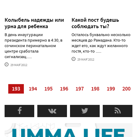
Колыбель надежды или
Какой пост будешь
урна для ребенка
соблюдать ты?
В день инаугурации
Осталось буквально несколько
президента примерно в 4:30, в
месяцев до Рамадана. Кто-то
сочинском перинатальном
ждет его, как ждут желанного
центре сработала
гостя, кто-то ......
сигнализац......
29 МАЯ'2012
29 МАЯ'2012
92
193
194
195
196
197
198
199
200