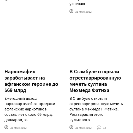
успеваю......
31 МАЯ'2012
Наркомафия
В Стамбуле открыли
зарабатывает на
отреставрированную
афганском героине до
мечеть султана
$69 млрд
Мехмеда Фатиха
Ежегодный доход
В Стамбуле открыли
наркокартелей от продажи
отреставрированную мечеть
афганских наркотиков
султана Мехмеда II Фатиха.
составляет около 69 млрд.
Реставрация этого
долларов, за......
культового......
31 МАЯ'2012
31 МАЯ'2012
13