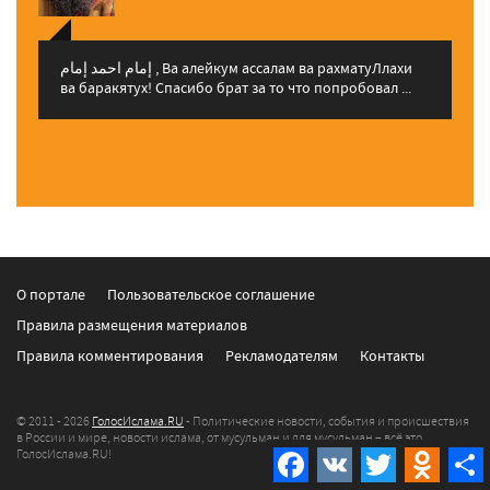
إمام احمد إمام , Ва алейкум ассалам ва рахматуЛлахи
ва баракятух! Спасибо брат за то что попробовал ...
О портале
Пользовательское соглашение
Правила размещения материалов
Правила комментирования
Рекламодателям
Контакты
© 2011 - 2026
ГолосИслама.RU
- Политические новости, события и происшествия
в России и мире, новости ислама, от мусульман и для мусульман – всё это
ГолосИслама.RU!
Facebook
VK
Twitter
Odnokla