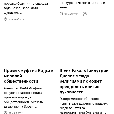
конкурс по чтению Корана и
поселке Селянкино еще два
знан......
года назад. Заложили
фундаме......
31 МАЯ'2012
1
1 ИЮНЯ'2012
Призыв муфтия Кодса к
Шейх Равиль Гайнутдин:
мировой
Диалог между
общественности
религиями поможет
преодолеть кризис
Агентство ВАФА-Муфтий
духовности
оккупированного Кодса
призвал мировую
"Современное общество
общественность оказать
испытывает духовную нищету.
давление на Израи......
Люди гонятся за
материальными благами и не
31 МАЯ'2012