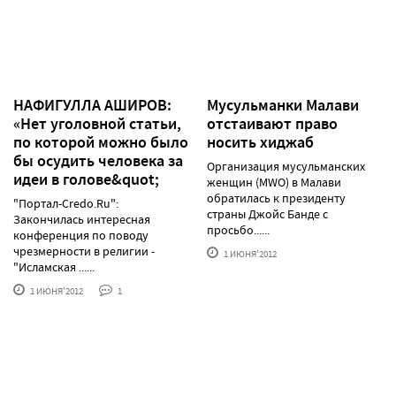
НАФИГУЛЛА АШИРОВ:
Мусульманки Малави
«Нет уголовной статьи,
отстаивают право
по которой можно было
носить хиджаб
бы осудить человека за
Организация мусульманских
идеи в голове&quot;
женщин (MWO) в Малави
обратилась к президенту
"Портал-Credo.Ru":
страны Джойс Банде с
Закончилась интересная
просьбо......
конференция по поводу
чрезмерности в религии -
1 ИЮНЯ'2012
"Исламская ......
1 ИЮНЯ'2012
1