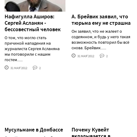
Нафигулла Аширов:
А. Брейвик заявил, что
Сергей Асланян -
тюрьма ему не страшна
бессовестный человек
Он заявил, что не жалеет о
содеянном, и будь у него такая
О том, что могло стать
возможность повторил бы всё
причиной нападения на
снова. Брейвик......
журналиста Сергея Асланяна
мы поговорили с нашим
31 МАЯ'2012
2
гостем......
31 МАЯ'2012
2
Мусульмане в Донбассе
Почему Кувейт
вкладывается в