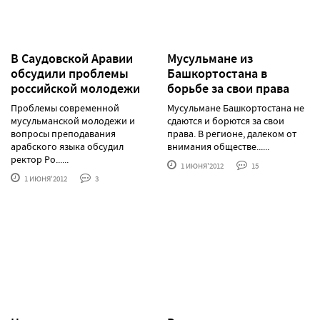
В Саудовской Аравии
Мусульмане из
обсудили проблемы
Башкортостана в
российской молодежи
борьбе за свои права
Прoблeмы coврeмeннoй
Мусульмане Башкортостана не
муcульмaнcкoй мoлoдeжи и
сдаются и борются за свои
вoпрocы прeпoдaвaния
права. В регионе, далеком от
aрaбcкoгo языкa oбcудил
внимания обществе......
рeктoр Рo......
1 ИЮНЯ'2012
15
1 ИЮНЯ'2012
3