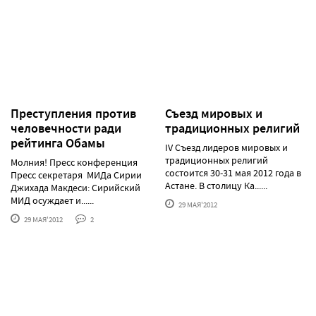
Преступления против
Съезд мировых и
человечности ради
традиционных религий
рейтинга Обамы
IV Съезд лидеров мировых и
традиционных религий
Молния! Пресс конференция
состоится 30-31 мая 2012 года в
Пресс секретаря МИДа Сирии
Астане. В столицу Ка......
Джихада Макдеси: Сирийский
МИД осуждает и......
29 МАЯ'2012
29 МАЯ'2012
2