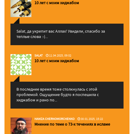
10 лет с моим хиджабом
Salat, да укрепит вас Аллаx! Увидели, спасибо за
теплые слова :-)...
SALAT
11.04.2025, 09:02
10 лет с моим хиджабом
В последнее время тоже столкнулась с этой
проблемой. Ощущение будто я поспешила с
хиджабом и рано по...
HAMZA CHERNOMORCHENKO
30.01.2025, 15:22
Мнение по теме о 73-х течениях в исламе