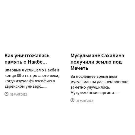
Как уничтожалась
Мусульмане Сахалина
память о Накбе...
получили землю под
Мечеть
Впервые я услышал о Накбе в
конце 80-х гг. прошлого века,
За последнее время дела
когда изучал философию в
мусульман на дальнем востоке
Еврейском универс......
заметно улучшились.
Мусульманские органи......
31 МАЯ'2012
31 МАЯ'2012