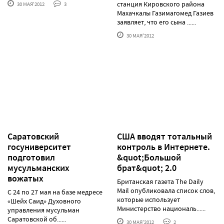
станция Кировского района
30 МАЯ'2012
3
Махачкалы Газимагомед Газиев
заявляет, что его сына ......
30 МАЯ'2012
Саратовский
США вводят тотальный
госуниверситет
контроль в Интернете.
подготовил
&quot;Большой
мусульманских
брат&quot; 2.0
вожатых
Британская газета The Daily
Mail опубликовала список слов,
С 24 по 27 мая на базе медресе
которые использует
«Шейх Саид» Духовного
Министерство националь......
управления мусульман
Саратовской об......
30 МАЯ'2012
2