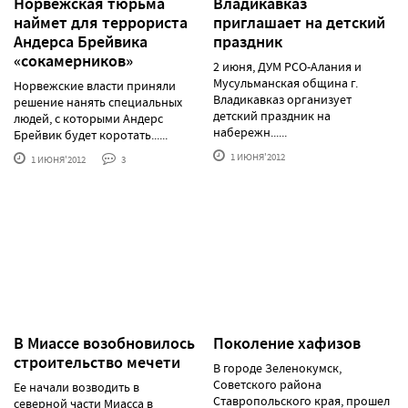
Норвежская тюрьма
Владикавказ
наймет для террориста
приглашает на детский
Андерса Брейвика
праздник
«сокамерников»
2 июня, ДУМ РСО-Алания и
Мусульманская община г.
Норвежские власти приняли
Владикавказ организует
решение нанять специальных
детский праздник на
людей, с которыми Андерс
набережн......
Брейвик будет коротать......
1 ИЮНЯ'2012
1 ИЮНЯ'2012
3
В Миассе возобновилось
Поколение хафизов
строительство мечети
В городе Зеленокумск,
Советского района
Ее начали возводить в
Ставропольского края, прошел
северной части Миасса в