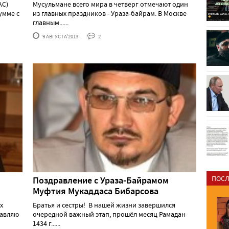
АС)
Мусульмане всего мира в четверг отмечают один
умме с
из главных праздников - Ураза-байрам. В Москве
главным......
9 АВГУСТА'2013
2
ПОСЛ
Поздравление с Ураза-Байрамом
Муфтия Мукаддаса Бибарсова
х
Братья и сестры! В нашей жизни завершился
равляю
очередной важный этап, прошёл месяц Рамадан
1434 г......