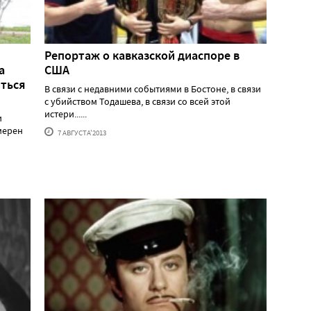
Репортаж о кавказской диаспоре в
а
США
иться
В связи с недавними событиями в Бостоне, в связи
с убийством Тодашева, в связи со всей этой
истери......
и
мерен
7 АВГУСТА'2013