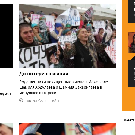
م
До потери сознания
Родственники похищенных в июне в Махачкале
Шамиля Абдулаева и Шамиля Закаригаева в
минувшее воскресе......
редает
7 АВГУСТА'2013
1
Tweets