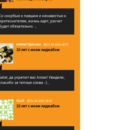
Со скорбью к павшим и ненавестью к
притеснителям, жизнь идет, расчет
будет обязательно. ...
ИКРАМУТДИН ХАН
17.04.2025, 00:27
10 лет с моим хиджабом
Salat, да укрепит вас Аллаx! Увидели,
спасибо за теплые слова :-)...
SALAT
11.04.2025, 09:02
10 лет с моим хиджабом