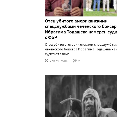
Отец убитого американскими
спецслужбами чеченского боксер
Ибрагима Тодашева намерен суд
с ФБР
Отец убитого американскими спецслужбам
чеченского боксера Ибрагима Тодашева на
судиться с ФБР.......
7 АВГУСТА'2013
2