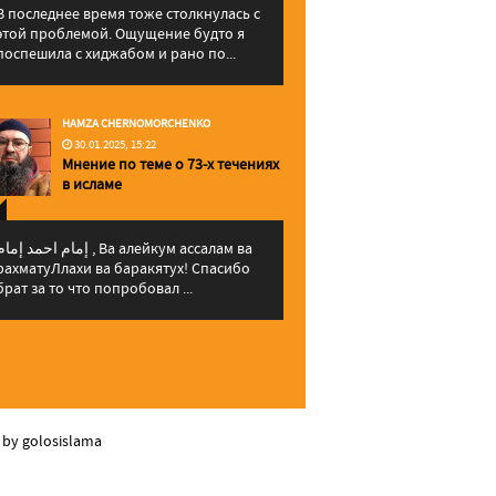
В последнее время тоже столкнулась с
этой проблемой. Ощущение будто я
поспешила с хиджабом и рано по...
HAMZA CHERNOMORCHENKO
30.01.2025, 15:22
Мнение по теме о 73-х течениях
в исламе
إمام احمد إما , Ва алейкум ассалам ва
рахматуЛлахи ва баракятух! Спасибо
брат за то что попробовал ...
 by golosislama