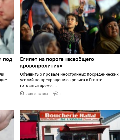
и под
Египет на пороге «всеобщего
кровопролития»
гли
Объявить о провале иностранных посреднических
е......
усилий по прекращению кризиса в Египте
готовятся време......
7 АВГУСТА'2013
1