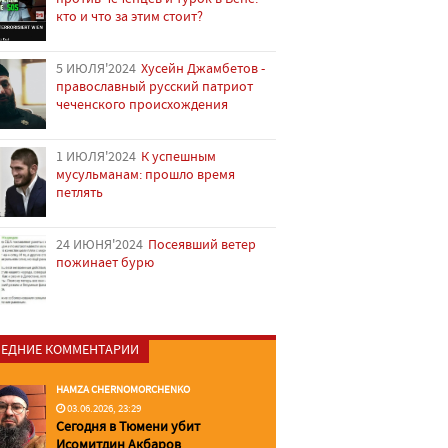
кто и что за этим стоит?
5 ИЮЛЯ'2024
Хусейн Джамбетов -
православный русский патриот
чеченского происхождения
1 ИЮЛЯ'2024
К успешным
мусульманам: прошло время
петлять
24 ИЮНЯ'2024
Посеявший ветер
пожинает бурю
ЕДНИЕ КОММЕНТАРИИ
HAMZA CHERNOMORCHENKO
03.06.2026, 23:29
Сегодня в Тюмени убит
Исомитдин Акбаров