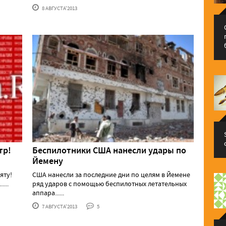
8 АВГУСТА'2013
тр!
Беспилотники США нанесли удары по
Йемену
яту!
США нанесли за последние дни по целям в Йемене
...
ряд ударов с помощью беспилотных летательных
аппара......
7 АВГУСТА'2013
5