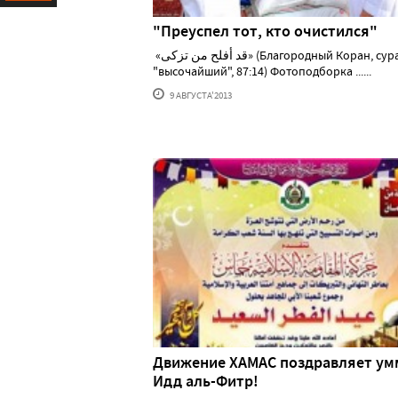
Ресурс
"Преуспел тот, кто очистился"
«قد أفلح من تزكى» (Благородный Коран, сура
"высочайший", 87:14) Фотоподборка ......
9 АВГУСТА'2013
Движение ХАМАС поздравляет ум
Идд аль-Фитр!