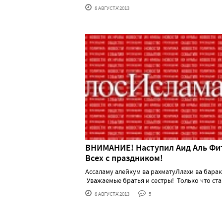
8 АВГУСТА'2013
ВНИМАНИЕ! Наступил Аид Аль Фи
Всех с праздником!
Ассаламу алейкум ва рахматуЛлахи ва барак
Уважаемые братья и сестры! Только что ста...
8 АВГУСТА'2013
5