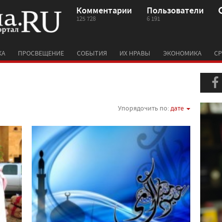
Комментарии
Пользователи
125 728
6 191
КА
ПРОСВЕЩЕНИЕ
СОБЫТИЯ
ИХ НРАВЫ
ЭКОНОМИКА
СР
Упорядочить по:
дате