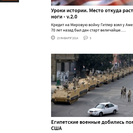
Ресурс
Уроки истории. Место откуда рас
ноги - v.2.0
Кредит на Мировую войну Гитлер взял у Ам
70 лет назад был дан старт величайше......
15 ЯНВАРЯ'2014
5
Египетские военные добились п
США