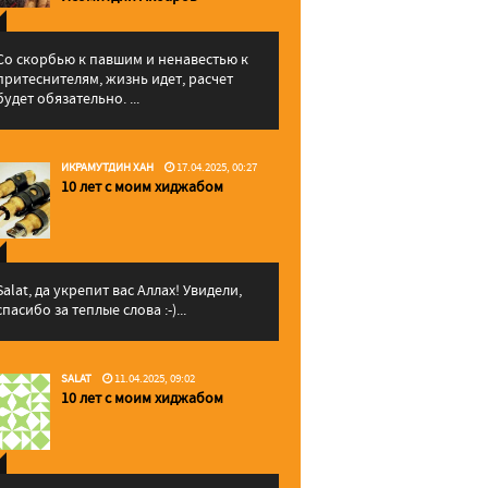
Со скорбью к павшим и ненавестью к
притеснителям, жизнь идет, расчет
будет обязательно. ...
ИКРАМУТДИН ХАН
17.04.2025, 00:27
10 лет с моим хиджабом
Salat, да укрепит вас Аллаx! Увидели,
спасибо за теплые слова :-)...
SALAT
11.04.2025, 09:02
10 лет с моим хиджабом