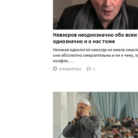
Невзоров неоднозначно обо всем
однозначно и о нас тоже
Никакая идеология никогда не имела смысла
они абсолютно омерзительны и ни к чему, 
конфли......
15 ЯНВАРЯ'2014
3