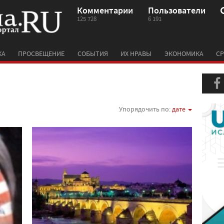
Комментарии
Пользователи
125 728
6 191
КА
ПРОСВЕЩЕНИЕ
СОБЫТИЯ
ИХ НРАВЫ
ЭКОНОМИКА
СР
Упорядочить по:
дате