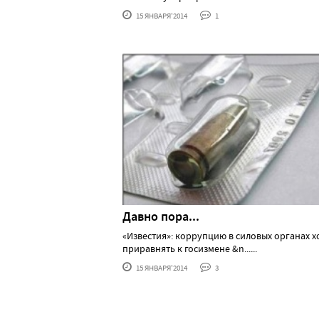
15 ЯНВАРЯ'2014
1
Давно пора...
«Известия»: коррупцию в силовых органах х
приравнять к госизмене &n......
15 ЯНВАРЯ'2014
3