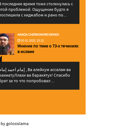
В последнее время тоже столкнулась с
этой проблемой. Ощущение будто я
поспешила с хиджабом и рано по...
HAMZA CHERNOMORCHENKO
30.01.2025, 15:22
Мнение по теме о 73-х течениях
в исламе
إمام احمد إما , Ва алейкум ассалам ва
рахматуЛлахи ва баракятух! Спасибо
брат за то что попробовал ...
 by golosislama