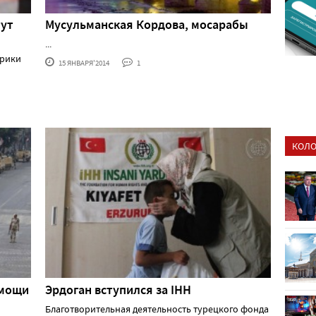
тут
Мусульманская Кордова, мосарабы
...
ерики
15 ЯНВАРЯ'2014
1
КОЛО
омощи
Эрдоган вступился за IHH
Благотворительная деятельность турецкого фонда