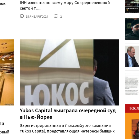
IHH известна по всему миру Со средневековой
ных
сектой т......
15 ЯНВАРЯ'2014
2
ПОСЛ
Yukos Capital выиграла очередной суд
в Нью-Йорке
та
Зарегистрированная в Люксембурге компания
Yukos Capital, представляющая интересы бывших
ервый
......