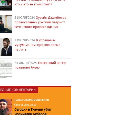
кто и что за этим стоит?
5 ИЮЛЯ'2024
Хусейн Джамбетов -
православный русский патриот
чеченского происхождения
1 ИЮЛЯ'2024
К успешным
мусульманам: прошло время
петлять
24 ИЮНЯ'2024
Посеявший ветер
пожинает бурю
ЕДНИЕ КОММЕНТАРИИ
HAMZA CHERNOMORCHENKO
03.06.2026, 23:29
Сегодня в Тюмени убит
Исомитдин Акбаров