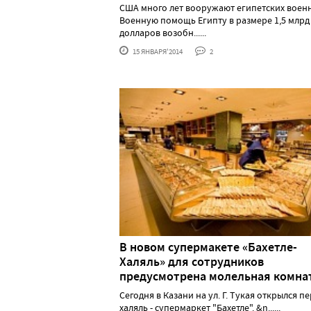
CША много лет вооружают египетских воен
Военную помощь Египту в размере 1,5 млрд
долларов возобн......
15 ЯНВАРЯ'2014
2
В новом супермакете «Бахетле-
Халяль» для сотрудников
предусмотрена молельная комна
Сегодня в Казани на ул. Г. Тукая открылся п
халяль - супермаркет "Бахетле". &n......