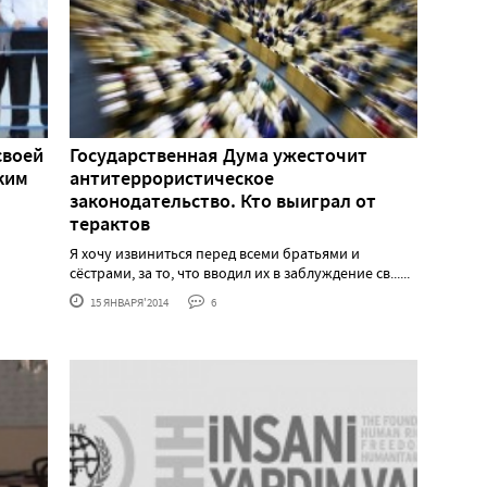
своей
Государственная Дума ужесточит
ким
антитеррористическое
законодательство. Кто выиграл от
терактов
Я хочу извиниться перед всеми братьями и
сёстрами, за то, что вводил их в заблуждение св......
15 ЯНВАРЯ'2014
6