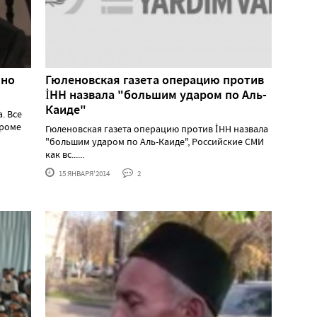
 но
Гюленовская газета операцию против
İHH назвала "большим ударом по Аль-
Каиде"
. Все
кроме
Гюленовская газета операцию против İHH назвала
"большим ударом по Аль-Каиде", Российские СМИ
как вс......
15 ЯНВАРЯ'2014
2