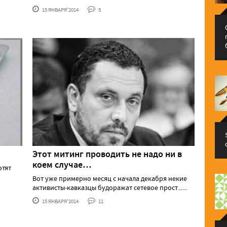
15 ЯНВАРЯ'2014
5
Этот митинг проводить не надо ни в
коем случае…
отят
Вот уже примерно месяц с начала декабря некие
активисты-кавказцы будоражат сетевое прост......
15 ЯНВАРЯ'2014
11