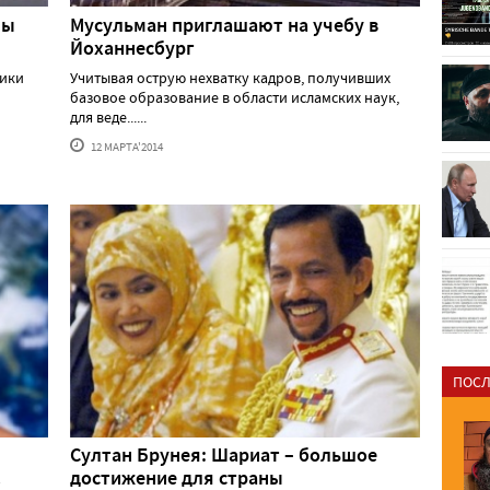
ны
Мусульман приглашают на учебу в
Йоханнесбург
вики
Учитывая острую нехватку кадров, получивших
базовое образование в области исламских наук,
для веде......
12 МАРТА'2014
ПОСЛ
Султан Брунея: Шариат – большое
достижение для страны