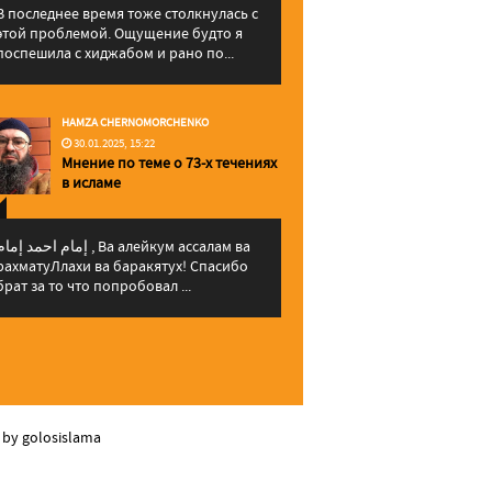
В последнее время тоже столкнулась с
этой проблемой. Ощущение будто я
поспешила с хиджабом и рано по...
HAMZA CHERNOMORCHENKO
30.01.2025, 15:22
Мнение по теме о 73-х течениях
в исламе
إمام احمد إما , Ва алейкум ассалам ва
рахматуЛлахи ва баракятух! Спасибо
брат за то что попробовал ...
 by golosislama