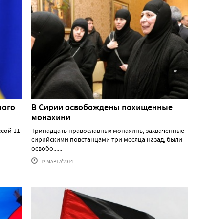
ного
В Сирии освобождены похищенные
монахини
сой 11
Тринадцать православных монахинь, захваченные
сирийскими повстанцами три месяца назад, были
освобо......
12 МАРТА'2014