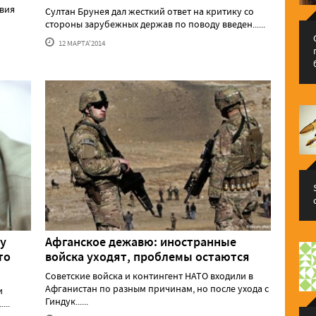
твия
Султан Брунея дал жесткий ответ на критику со
стороны зарубежных держав по поводу введен......
12 МАРТА'2014
у
Афганское дежавю: иностранные
то
войска уходят, проблемы остаются
Советские войска и контингент НАТО входили в
Афганистан по разным причинам, но после ухода с
и
Гиндук......
...