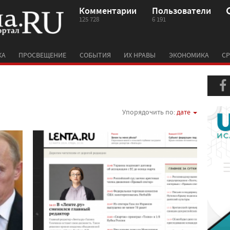
Комментарии
Пользователи
125 728
6 191
КА
ПРОСВЕЩЕНИЕ
СОБЫТИЯ
ИХ НРАВЫ
ЭКОНОМИКА
СР
Упорядочить по:
дате