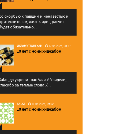
Со скорбью к павшим и ненавестью к
притеснителям, жизнь идет, расчет
будет обязательно. ...
ИКРАМУТДИН ХАН
17.04.2025, 00:27
10 лет с моим хиджабом
Salat, да укрепит вас Аллаx! Увидели,
спасибо за теплые слова :-)...
SALAT
11.04.2025, 09:02
10 лет с моим хиджабом