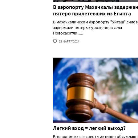
В аэропорту Махачкалы задержа
пятеро прилетевших из Египта
В махачкалинском аэропорту "Уйташ" сило
задержали пятерых уроженцев села
Новосаситли......
13 МАРТА'2014
Легкий вход = легкий выход?
В то время как эксперты активно обсуждают