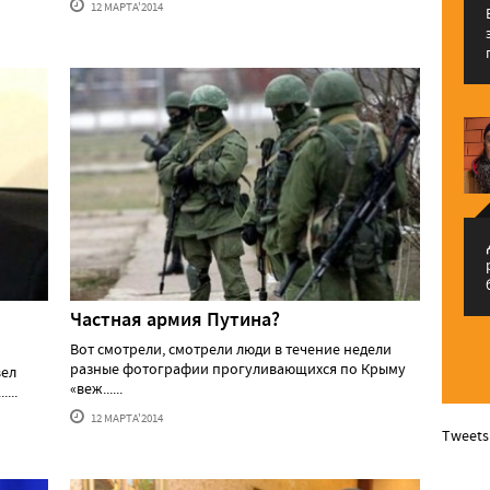
12 МАРТА'2014
م
Частная армия Путина?
Вот смотрели, смотрели люди в течение недели
разные фотографии прогуливающихся по Крыму
вел
«веж......
...
12 МАРТА'2014
Tweets