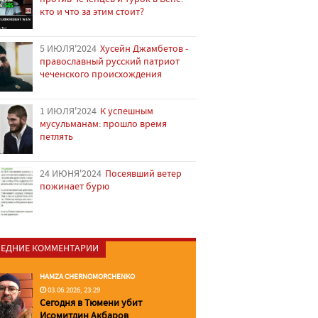
кто и что за этим стоит?
5 ИЮЛЯ'2024
Хусейн Джамбетов -
православный русский патриот
чеченского происхождения
1 ИЮЛЯ'2024
К успешным
мусульманам: прошло время
петлять
24 ИЮНЯ'2024
Посеявший ветер
пожинает бурю
ЕДНИЕ КОММЕНТАРИИ
HAMZA CHERNOMORCHENKO
03.06.2026, 23:29
Сегодня в Тюмени убит
Исомитдин Акбаров