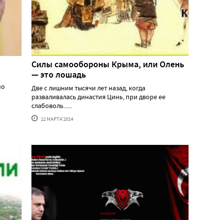
Силы самообороны Крыма, или Олень
— это лошадь
по
Две с лишним тысячи лет назад, когда
разваливалась династия Цинь, при дворе ее
слабоволь......
12 МАРТА'2014