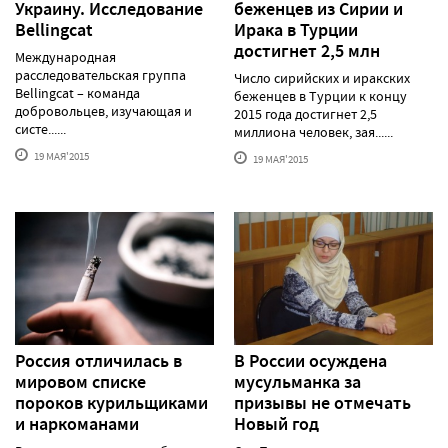
Украину. Исследование
беженцев из Сирии и
Bellingcat
Ирака в Турции
достигнет 2,5 млн
Международная
расследовательская группа
Число сирийских и иракских
Bellingcat – команда
беженцев в Турции к концу
добровольцев, изучающая и
2015 года достигнет 2,5
систе......
миллиона человек, зая......
19 МАЯ'2015
19 МАЯ'2015
Россия отличилась в
В России осуждена
мировом списке
мусульманка за
пороков курильщиками
призывы не отмечать
и наркоманами
Новый год