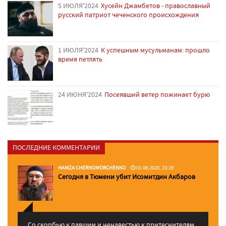
5 ИЮЛЯ'2024
Хусейн Джамбетов - православный
русский патриот чеченского происхождения
1 ИЮЛЯ'2024
К успешным мусульманам: прошло
время петлять
24 ИЮНЯ'2024
Посеявший ветер пожинает бурю
ПОСЛЕДНИЕ КОММЕНТАРИИ
HAMZA CHERNOMORCHENKO
03.06.2026, 23:29
Сегодня в Тюмени убит Исомитдин Акбаров
Со скорбью к павшим и ненавестью к притеснителям,