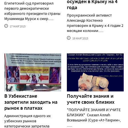
осужден в Крыму на 4
Египетский суд приговорил
года
первого демократически
избранного президента страны
Проукраинский активист
Мухаммеда Мурси к смер......
Александр Костенко
приговорен в Крыму к 4 годам 2
17 МАЯ'2015
месяцам колонии......
16 МАЯ'2015
В Узбекистане
Получайте знания и
запретили заходить на
учите своих близких
рынок в платках
*ПОЛУЧАЙТЕ ЗНАНИЯ И УЧИТЕ
БЛИЗКИХ* Сказал Аллаh
Администрация одного их
Всевышний (Сура «Ат-Тахрим»,
узбекских рынков
......
категорически запретила