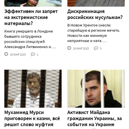
Эффективен ли запрет
Дискриминация
на экстремистские
российских мусульман?
материалы?
В Новом Уренгое снесли
старейшую в регионе мечеть.
Книга умершего в Лондоне
Новости как минимум
бывшего сотрудника
неприятные и ната......
российских спецслужб
Александра Литвиненко и......
18 МАЯ'2015
5
18 МАЯ'2015
1
Мухаммед Мурси
Активист Майдана
приговорен к казни, всё
гражданин Украины, за
решит слово муфтия
события на Украине