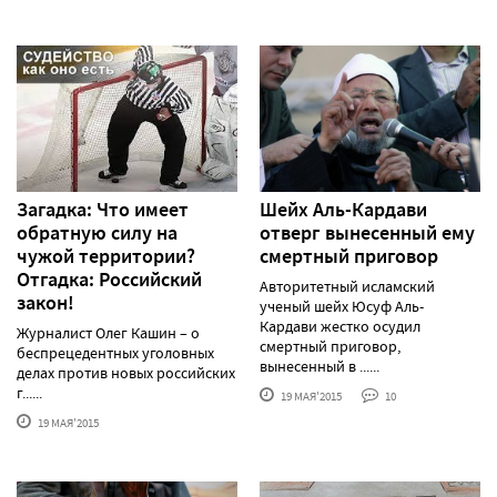
Загадка: Что имеет
Шейх Аль-Кардави
обратную силу на
отверг вынесенный ему
чужой территории?
смертный приговор
Отгадка: Российский
Авторитетный исламский
закон!
ученый шейх Юсуф Аль-
Кардави жестко осудил
Журналист Олег Кашин – о
смертный приговор,
беспрецедентных уголовных
вынесенный в ......
делах против новых российских
г......
19 МАЯ'2015
10
19 МАЯ'2015