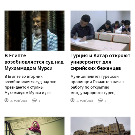
В Египте
Турция и Катар откроют
возобновляется суд над
университет для
Мухаммадом Мурси
сирийских беженцев
В Египте во вторник
Муниципалитет турецкой
возобновляется суд над экс-
провинции Газиантеп начал
президентом страны
работу по открытию
Мухаммедом Мурси и дес......
международного турец......
20 МАЯ'2015
1
19 МАЯ'2015
27