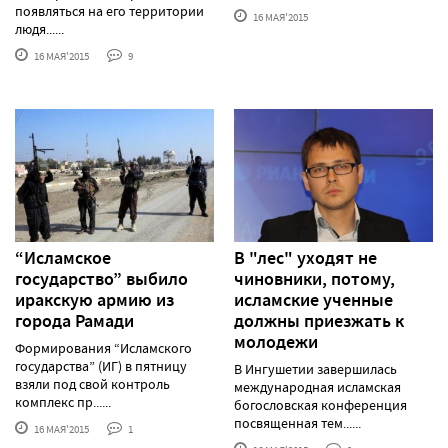
появляться на его территории
16 МАЯ'2015
людя......
16 МАЯ'2015
9
“Исламское
В "лес" уходят не
государство” выбило
чиновники, потому,
иракскую армию из
исламские ученные
города Рамади
должны приезжать к
молодежи
Формирования “Исламского
государства” (ИГ) в пятницу
В Ингушетии завершилась
взяли под свой контроль
международная исламская
комплекс пр......
богословская конференция
посвященная тем......
16 МАЯ'2015
1