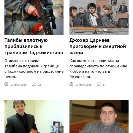
Талибы вплотную
Джохар Царнаев
приблизились к
приговорен к смертной
границам Таджикистана
казни
Отдельные отряды
Как вы можете надеться на
Талибана подошли к границе
справедливость по отношению
с Таджикистаном на расстояние
к себе и на то что вы в
нескол......
безопаснос......
18 МАЯ'2015
24
18 МАЯ'2015
5