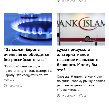
16 МАЯ'2015
2
"Западная Европа
Дума придумала
очень легко обойдется
альтернативное
без российского газа"
название исламского
банкинга. К чему бы
"Газпром" с начала года
это?
потерял пятую часть экспорта в
Европу. Это следует из отчета
Справка. 6 апреля в Комитете
ком......
по финансовому рынку прошла
рабочая встреча по теме
16 МАЯ'2015
«Практическ......
15 МАЯ'2015
4