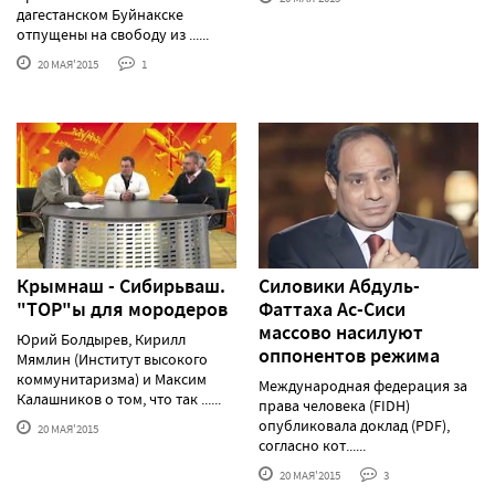
дагестанском Буйнакске
отпущены на свободу из ......
20 МАЯ'2015
1
Крымнаш - Сибирьваш.
Силовики Абдуль-
"ТОР"ы для мородеров
Фаттаха Ас-Сиси
массово насилуют
Юрий Болдырев, Кирилл
оппонентов режима
Мямлин (Институт высокого
коммунитаризма) и Максим
Международная федерация за
Калашников о том, что так ......
права человека (FIDH)
опубликовала доклад (PDF),
20 МАЯ'2015
согласно кот......
20 МАЯ'2015
3