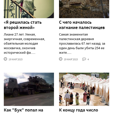
«Я решилась стать
С чего началось
второй женой»
изгнание палестинцев
Лиане 27 лет. Умная,
Самая знаменитая
энергичная, современная,
палестинская деревня
обаятельная молодая
прославилась 67 лет назад: за
москвичка, окончив
один день были убиты 254 ее
исторический фа......
жите......
19 МАЯ'2015
19 МАЯ'2015
4
Как "Бук" попал на
К концу года число