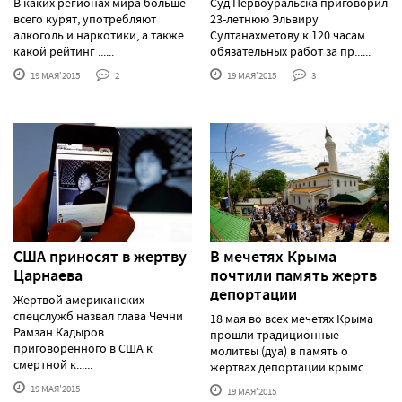
В каких регионах мира больше
Суд Первоуральска приговорил
всего курят, употребляют
23-летнюю Эльвиру
алкоголь и наркотики, а также
Султанахметову к 120 часам
какой рейтинг ......
обязательных работ за пр......
19 МАЯ'2015
2
19 МАЯ'2015
3
США приносят в жертву
В мечетях Крыма
Царнаева
почтили память жертв
депортации
Жертвой американских
спецслужб назвал глава Чечни
18 мая во всех мечетях Крыма
Рамзан Кадыров
прошли традиционные
приговоренного в США к
молитвы (дуа) в память о
смертной к......
жертвах депортации крымс......
19 МАЯ'2015
19 МАЯ'2015