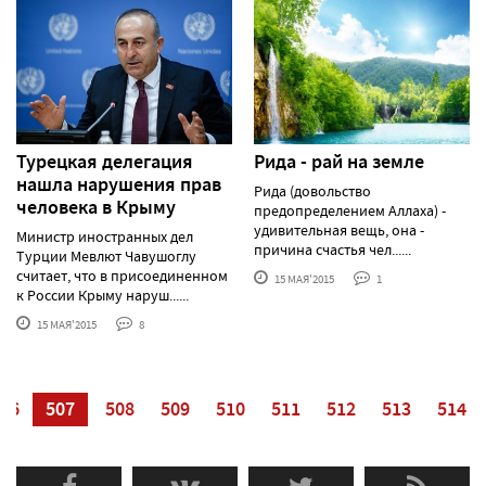
Турецкая делегация
Рида - рай на земле
нашла нарушения прав
Рида (довольство
человека в Крыму
предопределением Аллаха) -
удивительная вещь, она -
Министр иностранных дел
причина счастья чел......
Турции Мевлют Чавушоглу
считает, что в присоединенном
15 МАЯ'2015
1
к России Крыму наруш......
15 МАЯ'2015
8
06
507
508
509
510
511
512
513
514