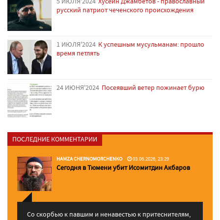
5 ИЮЛЯ'2024
Хусейн Джамбетов - православный
русский патриот чеченского происхождения
1 ИЮЛЯ'2024
К успешным мусульманам: прошло
время петлять
24 ИЮНЯ'2024
Посеявший ветер пожинает бурю
ПОСЛЕДНИЕ КОММЕНТАРИИ
HAMZA CHERNOMORCHENKO
03.06.2026, 23:29
Сегодня в Тюмени убит Исомитдин Акбаров
Со скорбью к павшим и ненавестью к притеснителям,