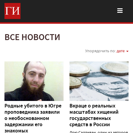
ВСЕ НОВОСТИ
Упорядочить по:
дате
Родные убитого в Югре
Вкраце о реальных
проповедника заявили
масштабах хищений
о необоснованном
государственных
задержании его
средств в России
знакомых
Дрю Салливан, один из авторов