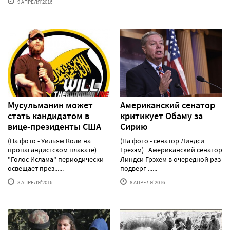
9 АПРЕЛЯ'2016
Мусульманин может
Американский сенатор
стать кандидатом в
критикует Обаму за
вице-президенты США
Сирию
(На фото - Уильям Коли на
(На фото - сенатор Линдси
пропагандистском плакате)
Грехэм) Американский сенатор
"Голос Ислама" периодически
Линдси Грэхем в очередной раз
освещает през......
подверг ......
8 АПРЕЛЯ'2016
8 АПРЕЛЯ'2016