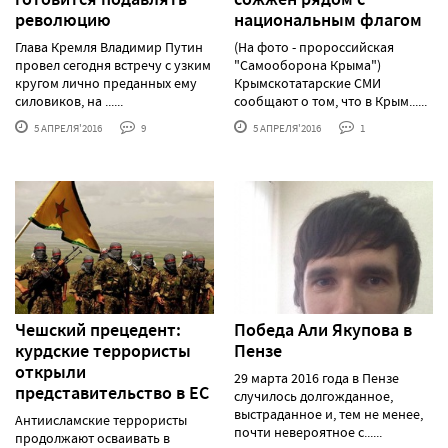
революцию
национальным флагом
Глава Кремля Владимир Путин
(На фото - пророссийская
провел сегодня встречу с узким
"Самооборона Крыма")
кругом лично преданных ему
Крымскотатарские СМИ
силовиков, на ......
сообщают о том, что в Крым......
5 АПРЕЛЯ'2016
9
5 АПРЕЛЯ'2016
1
Чешский прецедент:
Победа Али Якупова в
курдские террористы
Пензе
открыли
29 марта 2016 года в Пензе
представительство в ЕС
случилось долгожданное,
выстраданное и, тем не менее,
Антиисламские террористы
почти невероятное с......
продолжают осваивать в