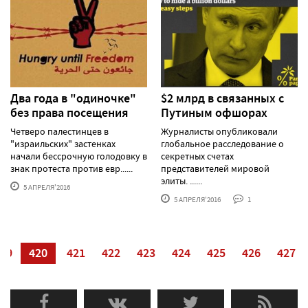
Два года в "одиночке"
$2 млрд в связанных с
без права посещения
Путиным офшорах
Четверо палестинцев в
Журналисты опубликовали
"израильских" застенках
глобальное расследование о
начали бессрочную голодовку в
секретных счетах
знак протеста против евр......
представителей мировой
элиты. ......
5 АПРЕЛЯ'2016
5 АПРЕЛЯ'2016
1
19
420
421
422
423
424
425
426
427