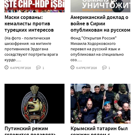
Маски сорваны:
Американский доклад о
кемалисты против
войне в Сирии
турецких интересов
опубликован на русском
(На фото - политическая
Фонд "Открытая Россия"
шизофрения: на митинге
Михаила Ходорковского
противников Эрдогана
перевел на русский язык и
соседствуют портреты врага
опубликовал на специально
курдо......
соз......
6 АПРЕЛЯ'2016
1
6 АПРЕЛЯ'2016
1
Путинский режим
Крымский татарин был
готовится подавлять
сожжен рядом с