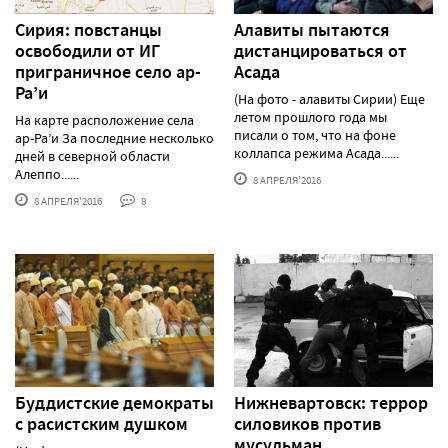
Сирия: повстанцы
Алавиты пытаются
освободили от ИГ
дистанцироваться от
приграничное село ар-
Асада
Ра’и
(На фото - алавиты Сирии) Еще
летом прошлого года мы
На карте расположение села
писали о том, что на фоне
ар-Ра’и За последние несколько
коллапса режима Асада......
дней в северной области
Алеппо......
8 АПРЕЛЯ'2016
8 АПРЕЛЯ'2016
8
Буддистские демократы
Нижневартовск: террор
с расистским душком
силовиков против
мусульман