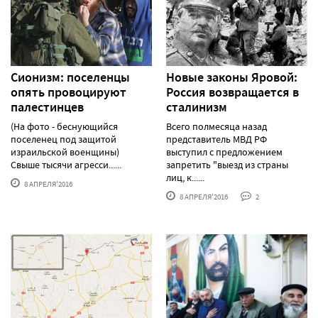
Сионизм: поселенцы
Новые законы Яровой:
опять провоцируют
Россия возвращается в
палестинцев
сталинизм
(На фото - беснующийся
Всего полмесяца назад
поселенец под защитой
представитель МВД РФ
израильской военщины)
выступил с предложением
Свыше тысячи агресси......
запретить "выезд из страны
лиц, к......
8 АПРЕЛЯ'2016
8 АПРЕЛЯ'2016
2