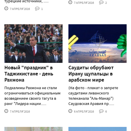
турецкие источники, ......
7 АПРЕЛЯ'2016
2
7 АПРЕЛЯ'2016
1
Новый "праздник" в
Саудиты обрубают
Таджикистане - день
Ирану щупальцы в
Рахмона
арабском мире
Подхалимы Рахмона не стали
(На фото - плакат о запрете
ограничиваться официальным
саудитами ливанского
возведением своего тагута в
телеканала "Аль-Манар")
ранг "Лидера нации......
Саудовская Аравия пр......
7 АПРЕЛЯ'2016
6 АПРЕЛЯ'2016
6