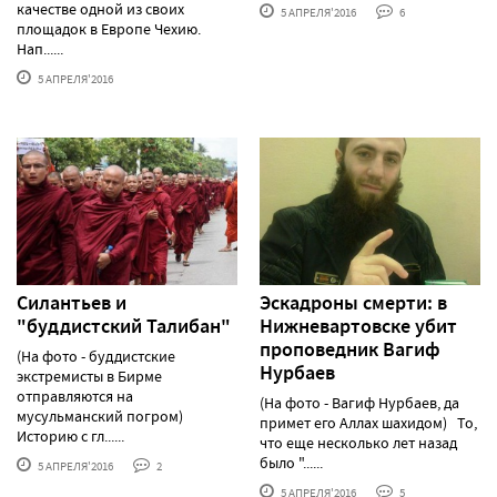
качестве одной из своих
5 АПРЕЛЯ'2016
6
площадок в Европе Чехию.
Нап......
5 АПРЕЛЯ'2016
Силантьев и
Эскадроны смерти: в
"буддистский Талибан"
Нижневартовске убит
проповедник Вагиф
(На фото - буддистские
Нурбаев
экстремисты в Бирме
отправляются на
(На фото - Вагиф Нурбаев, да
мусульманский погром)
примет его Аллах шахидом) То,
Историю с гл......
что еще несколько лет назад
было "......
5 АПРЕЛЯ'2016
2
5 АПРЕЛЯ'2016
5