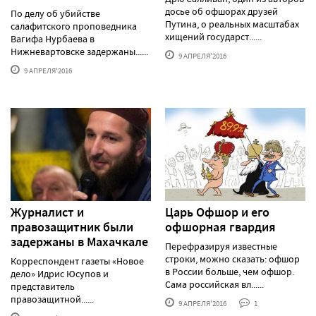
досье об офшорах друзей
По делу об убийстве
Путина, о реальных масштабах
салафитского проповедника
хищений государст......
Вагифа Нурбаева в
Нижневартовске задержаны......
9 АПРЕЛЯ'2016
9 АПРЕЛЯ'2016
Журналист и
Царь Офшор и его
правозащитник были
офшорная гвардия
задержаны в Махачкале
Перефразируя известные
строки, можно сказать: офшор
Корреспондент газеты «Новое
в России больше, чем офшор.
дело» Идрис Юсупов и
Сама российская вл......
представитель
правозащитной......
9 АПРЕЛЯ'2016
1