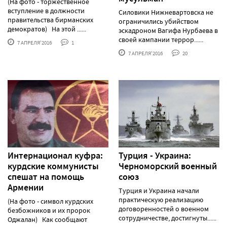
(На фото - торжественное
вступление в должности
Силовики Нижневартовска не
правительства бирманских
ограничились убийством
демократов) На этой ......
эскадроном Вагифа Нурбаева в
своей кампании террор......
7 АПРЕЛЯ'2016
1
7 АПРЕЛЯ'2016
20
Интернационал куфра:
Турция - Украина:
курдские коммунисты
Черноморский военный
спешат на помощь
союз
Армении
Турция и Украина начали
практическую реализацию
(На фото - символ курдских
договоренностей о военном
безбожников и их пророк
сотрудничестве, достигнуты......
Оджалан) Как сообщают