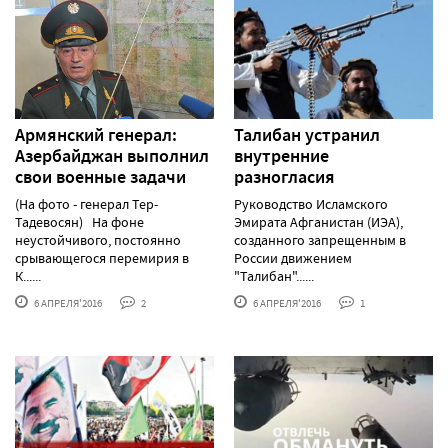
Армянский генерал:
Талибан устранил
Азербайджан выполнил
внутренние
свои военные задачи
разногласия
(На фото - генерал Тер-
Руководство Исламского
Тадевосян) На фоне
Эмирата Афганистан (ИЭА),
неустойчивого, постоянно
созданного запрещенным в
срывающегося перемирия в
России движением
К......
"Талибан"......
6 АПРЕЛЯ'2016
2
6 АПРЕЛЯ'2016
1