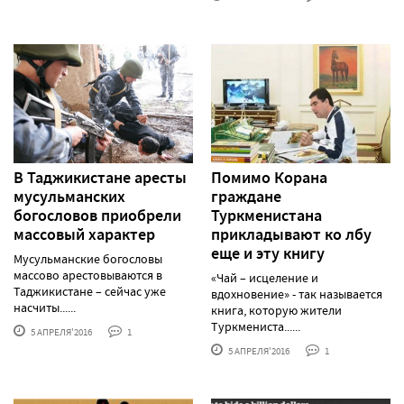
В Таджикистане аресты
Помимо Корана
мусульманских
граждане
богословов приобрели
Туркменистана
массовый характер
прикладывают ко лбу
еще и эту книгу
Мусульманские богословы
массово арестовываются в
«Чай – исцеление и
Таджикистане – сейчас уже
вдохновение» - так называется
насчиты......
книга, которую жители
Туркмениста......
5 АПРЕЛЯ'2016
1
5 АПРЕЛЯ'2016
1