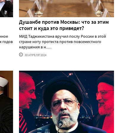
Душанбе против Москвы: что за этим
стоит и куда это приведет?
ичное
МИД Таджикистана вручил послу России в этой
х годов
стране ноту протеста против повсеместного
нарушения в н......
30 АПРЕЛЯ'2024