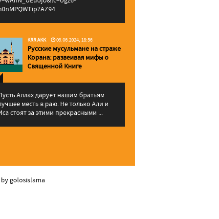
v=wAhN_UEuojU&lc=Ugz6-
h0nMPQWTip7AZ94...
KRR AKK
09.06.2024, 18:56
Русские мусульмане на страже
Корана: pазвеивая мифы о
Священной Книге
Пусть Аллах дарует нашим братьям
лучшее месть в раю. Не только Али и
Иса стоят за этими прекрасными ...
 by golosislama