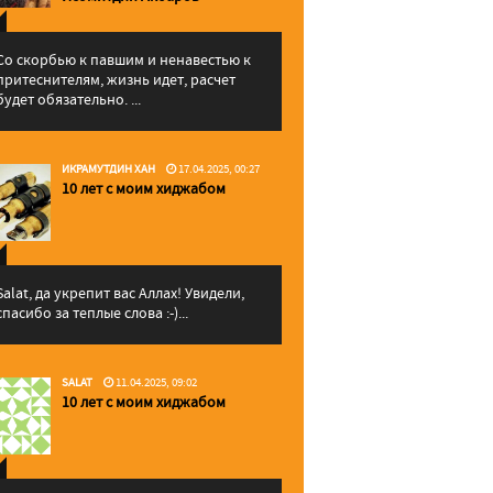
Со скорбью к павшим и ненавестью к
притеснителям, жизнь идет, расчет
будет обязательно. ...
ИКРАМУТДИН ХАН
17.04.2025, 00:27
10 лет с моим хиджабом
Salat, да укрепит вас Аллаx! Увидели,
спасибо за теплые слова :-)...
SALAT
11.04.2025, 09:02
10 лет с моим хиджабом