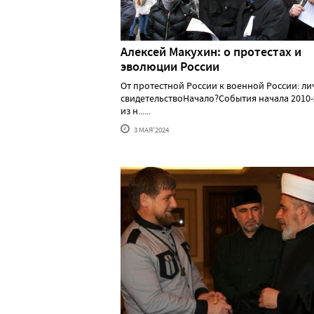
Алексей Макуxин: о протестаx и
эволюции России
От протестной России к военной России: л
свидетельствоНачало?События начала 2010-
из н......
3 МАЯ'2024