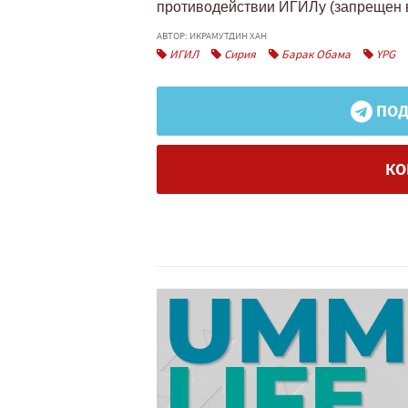
противодействии ИГИЛу (запрещен в
АВТОР: ИКРАМУТДИН ХАН
ИГИЛ
Сирия
Барак Обама
YPG
ПОД
КО