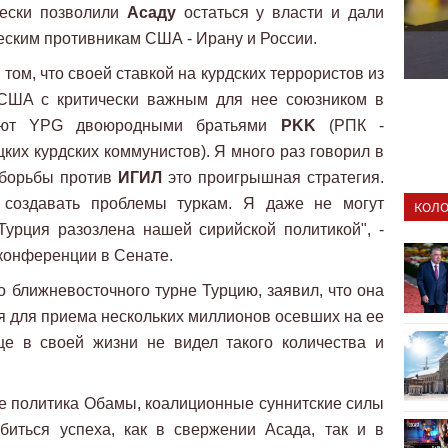
чески позволили
Асаду
остаться у власти и дали
еским противникам США - Ирану и России.
том, что своей ставкой на курдских террористов из
США с критически важным для нее союзником в
итают YPG двоюродными братьями
PKK
(РПК -
ких курдских коммунистов). Я много раз говорил в
 борьбы против
ИГИЛ
это проигрышная стратегия.
 создавать проблемы туркам. Я даже не могут
КОЛО
Турция разозлена нашей сирийской политикой", -
-конференции в Сенате.
о ближневосточного турне Турцию, заявил, что она
 для приема нескольких миллионов осевших на ее
ще в своей жизни не видел такого количества и
 не политика Обамы, коалиционные суннитские силы
иться успеха, как в свержении Асада, так и в