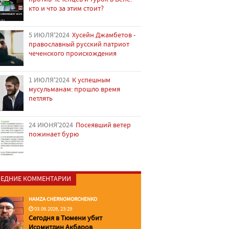
кто и что за этим стоит?
5 ИЮЛЯ'2024
Хусейн Джамбетов -
православный русский патриот
чеченского происхождения
1 ИЮЛЯ'2024
К успешным
мусульманам: прошло время
петлять
24 ИЮНЯ'2024
Посеявший ветер
пожинает бурю
ЕДНИЕ КОММЕНТАРИИ
HAMZA CHERNOMORCHENKO
03.06.2026, 23:29
Сегодня в Тюмени убит
Исомитдин Акбаров