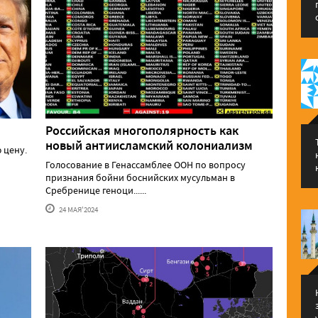
Российская многополярность как
новый антиисламский колониализм
 цену.
Голосование в Генассамблее ООН по вопросу
признания бойни боснийских мусульман в
Сребренице геноци......
24 МАЯ'2024