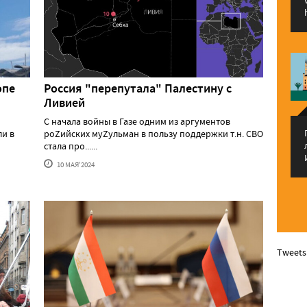
опе
Россия "перепутала" Палестину с
Ливией
С начала войны в Газе одним из аргументов
ли в
роZийских муZульман в пользу поддержки т.н. СВО
стала про......
10 МАЯ'2024
Tweets