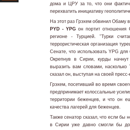
дома и ЦРУ за то, что они факти
Ресурс
перехватить инициативу геополитич
На этот раз Грэхем обвинил Обаму в 
PYD - YPG
он портит отношения 
регионе - Турцией. "Турки сч
террористическая организация турец
Сенате, что использовать YPG для
Окрепнув в Сирии, курды начнут
выразить вам словами, насколько 
сказал он, выступая на своей пресс
Грэхем, посетивший во время своег
предпринимает колоссальные усилия
территории беженцев, и что он е
качества лагерей для беженцев.
Также сенатор сказал, что если бы
в Сирии уже давно смогли бы доб