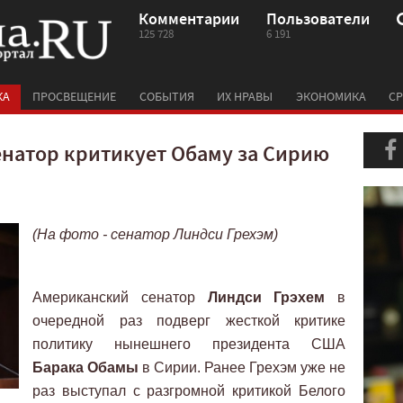
Комментарии
Пользователи
125 728
6 191
КА
ПРОСВЕЩЕНИЕ
СОБЫТИЯ
ИХ НРАВЫ
ЭКОНОМИКА
СР
натор критикует Обаму за Сирию
(На фото - сенатор Линдси Грехэм)
Американский сенатор
Линдси Грэхем
в
очередной раз подверг жесткой критике
политику нынешнего президента США
Барака Обамы
в Сирии. Ранее Грехэм уже не
раз выступал с разгромной критикой Белого