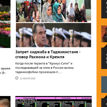
Запрет хиджаба в Таджикистане -
م
сговор Рахмона и Кремля
Когда после теракта в "Крокус-Сити" и
последовавшей за этим в России волны
о время
таджикофобии произошла п......
 (8–
21 ИЮНЯ'2024