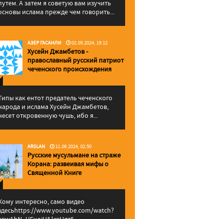
путем. А затем я советую вам изучить
основы ислама прежде чем говорить...
АЗЕР ГАСАНЛИ
02.09.2024, 19:12
Хусейн Джамбетов -
православный русский патриот
чеченского происхождения
Типы как ентот предатель чеченского
народа и ислама Хусейн Джамбетов,
несет откровенную чушь, ибо я...
ARSLAN
11.06.2024, 02:50
Русские мусульмане на страже
Корана: pазвеивая мифы о
Священной Книге
Кому интересно, само видео
здесьhttps://www.youtube.com/watch?