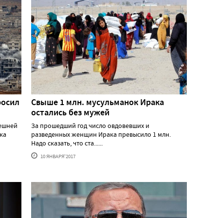
росил
Свыше 1 млн. мусульманок Ирака
остались без мужей
нешней
За прошедший год число овдовевших и
ка
разведенных женщин Ирака превысило 1 млн.
Надо сказать, что ста......
10 ЯНВАРЯ'2017