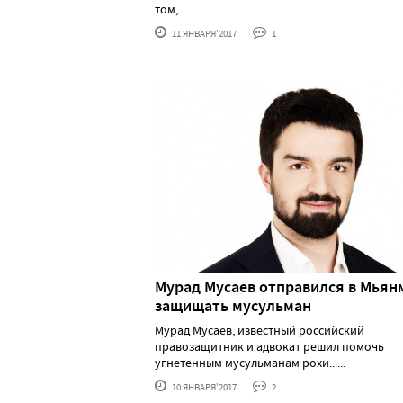
том,......
11 ЯНВАРЯ'2017
1
Мурад Мусаев отправился в Мьян
защищать мусульман
Мурад Мусаев, известный российский
правозащитник и адвокат решил помочь
угнетенным мусульманам рохи......
10 ЯНВАРЯ'2017
2