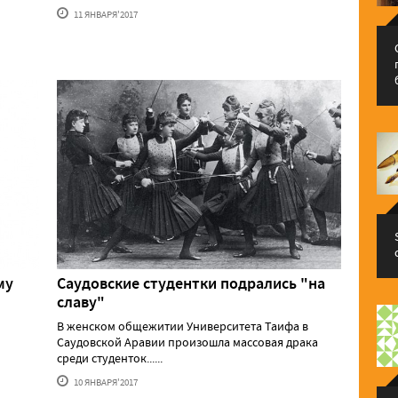
11 ЯНВАРЯ'2017
му
Саудовские студентки подрались "на
славу"
В женском общежитии Университета Таифа в
Саудовской Аравии произошла массовая драка
среди студенток......
10 ЯНВАРЯ'2017