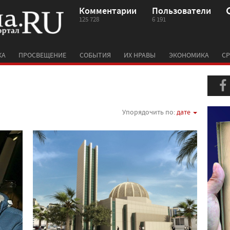
Комментарии
Пользователи
125 728
6 191
КА
ПРОСВЕЩЕНИЕ
СОБЫТИЯ
ИХ НРАВЫ
ЭКОНОМИКА
СР
Упорядочить по:
дате