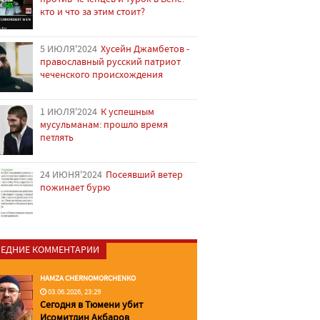
кто и что за этим стоит?
5 ИЮЛЯ'2024
Хусейн Джамбетов -
православный русский патриот
чеченского происхождения
1 ИЮЛЯ'2024
К успешным
мусульманам: прошло время
петлять
24 ИЮНЯ'2024
Посеявший ветер
пожинает бурю
ЕДНИЕ КОММЕНТАРИИ
HAMZA CHERNOMORCHENKO
03.06.2026, 23:29
Сегодня в Тюмени убит
Исомитдин Акбаров