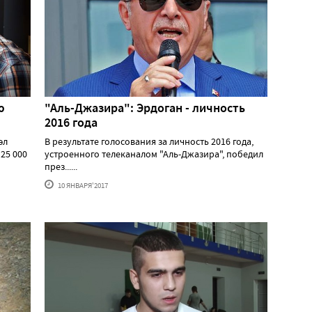
ю
"Аль-Джазира": Эрдоган - личность
2016 года
эл
В результате голосования за личность 2016 года,
25 000
устроенного телеканалом "Аль-Джазира", победил
през......
10 ЯНВАРЯ'2017