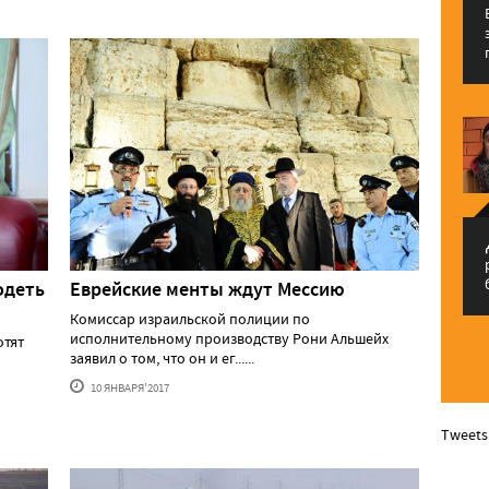
م
одеть
Еврейские менты ждут Мессию
Комиссар израильской полиции по
исполнительному производству Рони Альшейх
отят
заявил о том, что он и ег......
10 ЯНВАРЯ'2017
Tweets