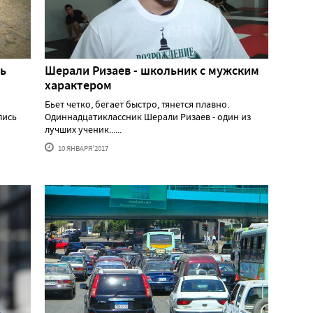
сь
Шерали Ризаев - школьник с мужским
характером
Бьет четко, бегает быстро, тянется плавно.
лись
Одиннадцатиклассник Шерали Ризаев - один из
лучших ученик......
10 ЯНВАРЯ'2017