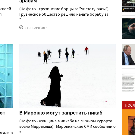
арабам
 своей
(На фото - грузинские борцы за "чистоту расы")
л
Грузинское общество решило начать борьбу за
"......
11 ЯНВАРЯ'2017
ПОСЛ
ют
В Марокко могут запретить никаб
(На фото - женщина в никабе на лыжном курорте
возле Марракеша) Марокканские СМИ сообщили о
з......
исали о