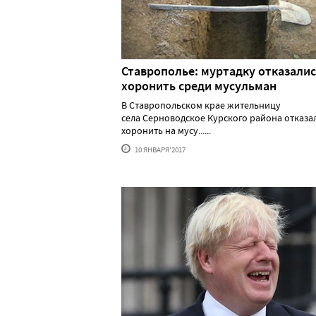
Ставрополье: муртадку отказали
хоронить среди мусульман
В Ставропольском крае жительницу
села Серноводское Курского района отказа
хоронить на мусу......
10 ЯНВАРЯ'2017