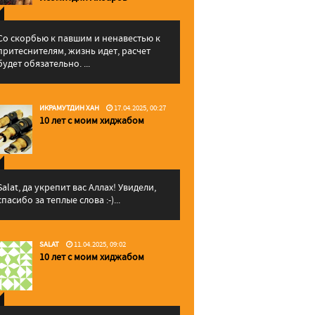
Со скорбью к павшим и ненавестью к
притеснителям, жизнь идет, расчет
будет обязательно. ...
ИКРАМУТДИН ХАН
17.04.2025, 00:27
10 лет с моим хиджабом
Salat, да укрепит вас Аллаx! Увидели,
спасибо за теплые слова :-)...
SALAT
11.04.2025, 09:02
10 лет с моим хиджабом