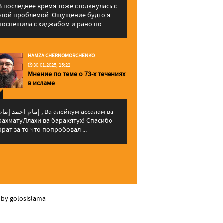
В последнее время тоже столкнулась с
этой проблемой. Ощущение будто я
поспешила с хиджабом и рано по...
HAMZA CHERNOMORCHENKO
30.01.2025, 15:22
Мнение по теме о 73-х течениях
в исламе
إمام احمد إما , Ва алейкум ассалам ва
рахматуЛлахи ва баракятух! Спасибо
брат за то что попробовал ...
 by golosislama