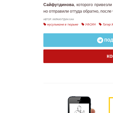
Сайфутдинова
, которого привезл
но отправили оттуда обратно, после 
АВТОР: ИКРАМУТДИН ХАН
мусульмане в тюрьме
УФСИН
Тагир 
ПОД
КО