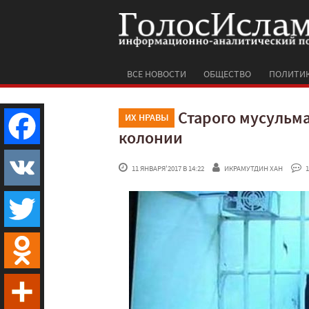
ВСЕ НОВОСТИ
ОБЩЕСТВО
ПОЛИТИ
Старого мусульм
ИХ НРАВЫ
колонии
Facebook
 11 ЯНВАРЯ'2017 В 14:22
ИКРАМУТДИН ХАН
 1
VK
Twitter
Odnoklassniki