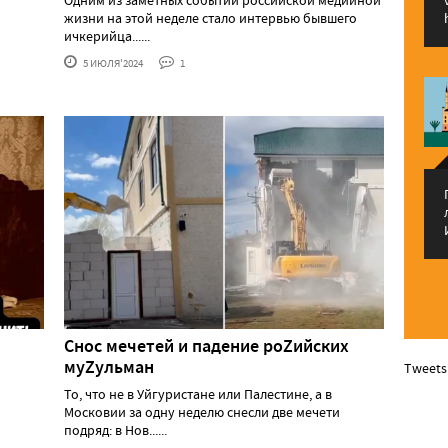
Одним из заметных событий российской медийной
жизни на этой неделе стало интервью бывшего
ичкерийца......
5 ИЮЛЯ'2024
1
Снос мечетей и падение роZийских
муZульман
Tweets
То, что не в Уйгуристане или Палестине, а в
Московии за одну неделю снесли две мечети
подряд: в Нов......