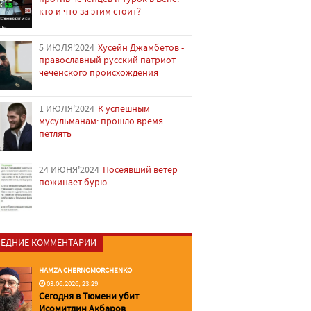
кто и что за этим стоит?
5 ИЮЛЯ'2024
Хусейн Джамбетов -
православный русский патриот
чеченского происхождения
1 ИЮЛЯ'2024
К успешным
мусульманам: прошло время
петлять
24 ИЮНЯ'2024
Посеявший ветер
пожинает бурю
ЕДНИЕ КОММЕНТАРИИ
HAMZA CHERNOMORCHENKO
03.06.2026, 23:29
Сегодня в Тюмени убит
Исомитдин Акбаров