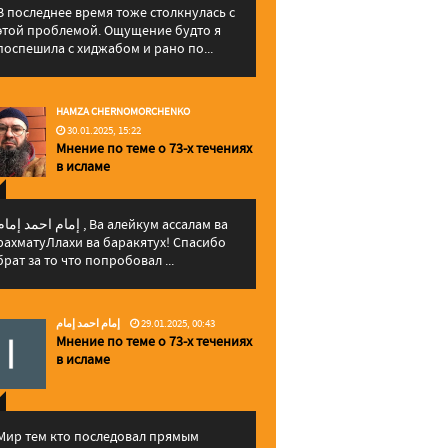
В последнее время тоже столкнулась с
этой проблемой. Ощущение будто я
поспешила с хиджабом и рано по...
HAMZA CHERNOMORCHENKO
30.01.2025, 15:22
Мнение по теме о 73-х течениях
в исламе
إمام احمد إما , Ва алейкум ассалам ва
рахматуЛлахи ва баракятух! Спасибо
брат за то что попробовал ...
إمام احمد إمام
29.01.2025, 00:43
Мнение по теме о 73-х течениях
в исламе
Мир тем кто последовал прямым