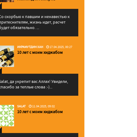
Со скорбью к павшим и ненавестью к
притеснителям, жизнь идет, расчет
будет обязательно. ...
ИКРАМУТДИН ХАН
17.04.2025, 00:27
10 лет с моим хиджабом
Salat, да укрепит вас Аллаx! Увидели,
спасибо за теплые слова :-)...
SALAT
11.04.2025, 09:02
10 лет с моим хиджабом