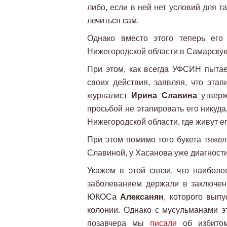
либо, если в ней нет условий для та
лечиться сам.
Однако вместо этого теперь его
Нижегородской области в Самарскую
При этом, как всегда УФСИН пытает
своих действия, заявляя, что эта
журналист
Ирина Славина
утверж
просьбой не этапировать его никуда,
Нижегородской области, где живут е
При этом помимо того букета тяжел
Славиной, у Хасанова уже диагности
Укажем в этой связи, что наиболе
заболеванием держали в заключен
ЮКОСа
Алексанян
, которого вып
колонии. Однако с мусульманами эт
позавчера мы
писали
об избитом