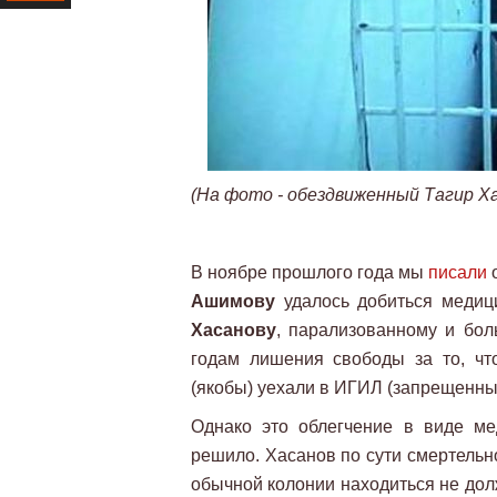
Ресурс
(На фото - обездвиженный Тагир Ха
В ноябре прошлого года мы
писали
о
Ашимову
удалось добиться медиц
Хасанову
, парализованному и бол
годам лишения свободы за то, чт
(якобы) уехали в ИГИЛ (запрещенны
Однако это облегчение в виде м
решило. Хасанов по сути смертельно
обычной колонии находиться не долж