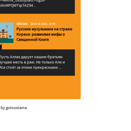
v=wAhN_UEuojU&lc=Ugz6-
h0nMPQWTip7AZ94...
KRR AKK
09.06.2024, 18:56
Русские мусульмане на страже
Корана: pазвеивая мифы о
Священной Книге
Пусть Аллах дарует нашим братьям
лучшее месть в раю. Не только Али и
Иса стоят за этими прекрасными ...
 by golosislama