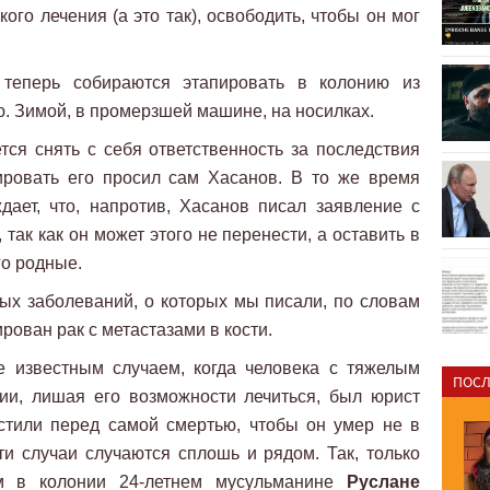
кого лечения (а это так), освободить, чтобы он мог
 теперь собираются этапировать в колонию из
. Зимой, в промерзшей машине, на носилках.
ся снять с себя ответственность за последствия
пировать его просил сам Хасанов. В то же время
дает, что, напротив, Хасанов писал заявление с
 так как он может этого не перенести, а оставить в
го родные.
ых заболеваний, о которых мы писали, по словам
рован рак с метастазами в кости.
е известным случаем, когда человека с тяжелым
ПОСЛ
ии, лишая его возможности лечиться, был юрист
устили перед самой смертью, чтобы он умер не в
и случаи случаются сплошь и рядом. Так, только
 в колонии 24-летнем мусульманине
Руслане