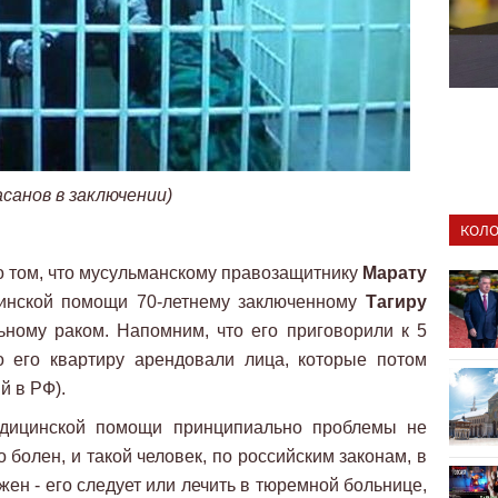
санов в заключении)
КОЛО
 том, что мусульманскому правозащитнику
Марату
инской помощи 70-летнему заключенному
Тагиру
ьному раком. Напомним, что его приговорили к 5
о его квартиру арендовали лица, которые потом
й в РФ).
едицинской помощи принципиально проблемы не
 болен, и такой человек, по российским законам, в
ен - его следует или лечить в тюремной больнице,