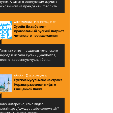
путем. А затем я советую вам изучить
основы ислама прежде чем говорить...
АЗЕР ГАСАНЛИ
02.09.2024, 19:12
Хусейн Джамбетов -
православный русский патриот
чеченского происхождения
Типы как ентот предатель чеченского
народа и ислама Хусейн Джамбетов,
несет откровенную чушь, ибо я...
ARSLAN
11.06.2024, 02:50
Русские мусульмане на страже
Корана: pазвеивая мифы о
Священной Книге
Кому интересно, само видео
здесьhttps://www.youtube.com/watch?