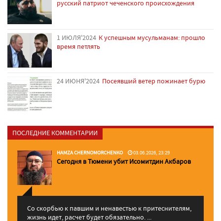
русский патриот чеченского происхождения
1 ИЮЛЯ'2024
К успешным мусульманам: прошло
время петлять
24 ИЮНЯ'2024
Посеявший ветер пожинает бурю
ПОСЛЕДНИЕ КОММЕНТАРИИ
HAMZA CHERNOMORCHENKO
03.06.2026, 23:29
Сегодня в Тюмени убит Исомитдин Акбаров
Со скорбью к павшим и ненавестью к притеснителям,
жизнь идет, расчет будет обязательно. ...