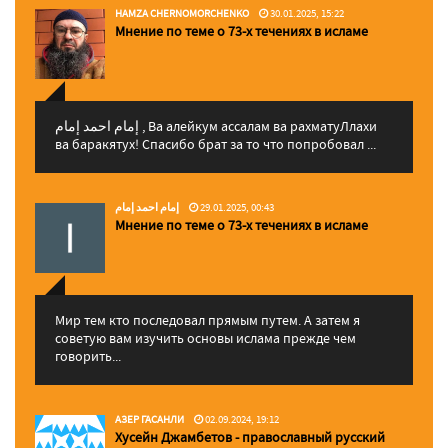
HAMZA CHERNOMORCHENKO
30.01.2025, 15:22
Мнение по теме о 73-х течениях в исламе
إمام احمد إمام , Ва алейкум ассалам ва рахматуЛлахи
ва баракятух! Спасибо брат за то что попробовал ...
إمام احمد إمام
29.01.2025, 00:43
Мнение по теме о 73-х течениях в исламе
Мир тем кто последовал прямым путем. А затем я
советую вам изучить основы ислама прежде чем
говорить...
АЗЕР ГАСАНЛИ
02.09.2024, 19:12
Хусейн Джамбетов - православный русский