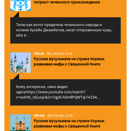
патриот чеченского происхождения
Типы как ентот предатель чеченского народа и
ислама Хусейн Джамбетов, несет откровенную чушь,
ибо я...
ARSLAN
11.06.2024, 02:50
Русские мусульмане на страже Корана:
pазвеивая мифы о Священной Книге
Кому интересно, само видео
здесьhttps://www.youtube.com/watch?
v=wAhN_UEuojU&lc=Ugz6-h0nMPQWTip7AZ94...
KRR AKK
09.06.2024, 18:56
Русские мусульмане на страже Корана:
pазвеивая мифы о Священной Книге