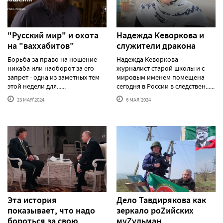
"Русский мир" и охота
Надежда Кеворкова и
на "ваххабитов"
служители дракона
Борьба за право на ношение
Надежда Кеворкова -
никаба или наоборот за его
журналист старой школы и с
запрет - одна из заметных тем
мировым именем помещена
этой недели для......
сегодня в России в следствен......
23 МАЯ'2024
6 МАЯ'2024
Эта история
Дело Тавдирякова как
показывает, что надо
зеркало роZийских
бороться за свою
муZульман