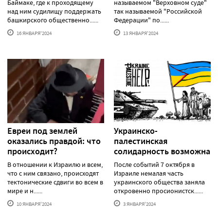
Баймаке, где к проходящему
называемом "Верховном суде"
над ним судилищу поддержать
так называемой "Российской
башкирского общественно......
Федерации" по......
16 ЯНВАРЯ'2024
13 ЯНВАРЯ'2024
Евреи под землей
Украинско-
оказались правдой: что
палестинская
происходит?
солидарность возможна
В отношении к Израилю и всем,
После событий 7 октября в
что с ним связано, происходят
Израиле немалая часть
тектонические сдвиги во всем в
украинского общества заняла
мире и н......
откровенно просионистск......
10 ЯНВАРЯ'2024
3 ЯНВАРЯ'2024