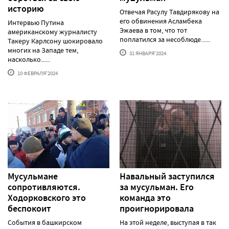
историю
Отвечая Расулу Тавдирякову на
его обвинения Асламбека
Интервью Путина
Эжаева в том, что тот
американскому журналисту
поплатился за несоблюде......
Такеру Карлсону шокировало
многих на Западе тем,
31 ЯНВАРЯ'2024
насколько......
10 ФЕВРАЛЯ'2024
Мусульмане
Навальный заступился
сопротивляются.
за мусульман. Его
Ходорковского это
команда это
беспокоит
проигнорировала
События в башкирском
На этой неделе, выступая в так