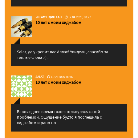
ИКРАМУТДИН ХАН
17.04.2025, 00:27
10 лет с моим хиджабом
Salat, да укрепит вас Аллаx! Увидели, спасибо за
теплые слова :-)...
SALAT
11.04.2025, 09:02
10 лет с моим хиджабом
В последнее время тоже столкнулась с этой
проблемой. Ощущение будто я поспешила с
хиджабом и рано по...