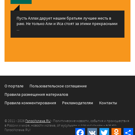
Пусть Аллах дарует нашим братьям лучшее месть в
раю. Не только Али и Иса стоят за этими прекрасными
...
О портале
Пользовательское соглашение
Правила размещения материалов
Правила комментирования
Рекламодателям
Контакты
© 2011 - 2026
ГолосИслама.RU
- Политические новости, события и происшествия
в России и мире, новости ислама, от мусульман и для мусульман – всё это
ГолосИслама.RU!
Facebook
VK
Twitter
Odnokla