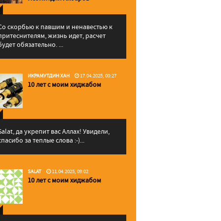
Со скорбью к павшим и ненавестью к
притеснителям, жизнь идет, расчет
будет обязательно. ...
ИКРАМУТДИН ХАН
17.04.2025, 00:27
10 лет с моим хиджабом
Salat, да укрепит вас Аллаx! Увидели,
спасибо за теплые слова :-)...
SALAT
11.04.2025, 09:02
10 лет с моим хиджабом