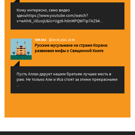
Кому интересно, само видео
здесьhttps://www.youtube.com/watch?
v=wAhN_UEuojU&lc=Ugz6-h0nMPQWTip7AZ94...
KRR AKK
09.06.2024, 18:56
Русские мусульмане на страже Корана:
pазвеивая мифы о Священной Книге
Пусть Аллах дарует нашим братьям лучшее месть в
раю. Не только Али и Иса стоят за этими прекрасными
...