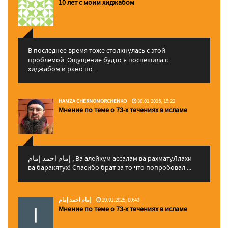
10 лет с моим хиджабом
В последнее время тоже столкнулась с этой
проблемой. Ощущение будто я поспешила с
хиджабом и рано по...
HAMZA CHERNOMORCHENKO
30.01.2025, 15:22
Мнение по теме о 73-х течениях в исламе
إمام احمد إمام , Ва алейкум ассалам ва рахматуЛлахи
ва баракятух! Спасибо брат за то что попробовал ...
إمام احمد إمام
29.01.2025, 00:43
Мнение по теме о 73-х течениях в исламе