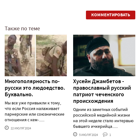
КОММЕНТИРОВАТЬ
Также по теме
Многополярность по-
Хусейн Джамбетов -
русски это людоедство.
православный русский
Буквально.
патриот чеченского
происхождения
Мы все уже привыкли к тому,
что если Россия налаживает
Одним из заметных событий
парнерские или союзнические
российской медийной жизни
отношения с кем-......
на этой неделе стало интервью
бывшего ичкерийца......
22 ИЮЛЯ'2024
5 ИЮЛЯ'2024
1