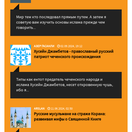
Мир тем кто последовал прямым путем. А затем я
советую вам изучить основы ислама прежде чем
говорить...
АЗЕР ГАСАНЛИ
02.09.2024, 19:12
Хусейн Джамбетов - православный русский
патриот чеченского происхождения
Типы как ентот предатель чеченского народа и
ислама Хусейн Джамбетов, несет откровенную чушь,
ибо я...
ARSLAN
11.06.2024, 02:50
Русские мусульмане на страже Корана:
pазвеивая мифы о Священной Книге