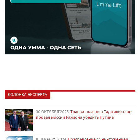
КОЛОНКА ЭКСПЕРТА
30 ОКТЯБРЯ'2025
Транзит власти в Таджикистане:
провал миссии Рахмона убедить Путина
8 ДЕКАБРЯ'2024
Поздравление с уничтожением