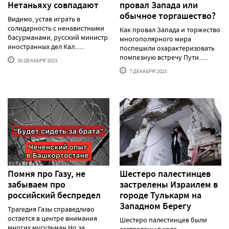
Нетаньяху совпадают
провал Запада или
обычное торгашество?
Видимо, устав играть в
солидарность с ненавистными
Как провал Запада и торжество
басурманами, русский министр
многополярного мира
иностранных дел Кал......
поспешили охарактеризовать
помпезную встречу Пути......
30 ДЕКАБРЯ'2023
7 ДЕКАБРЯ'2023
Помня про Газу, не
Шестеро палестинцев
забываем про
застрелены Израилем в
российский беспредел
городе Тулькарм на
Западном Берегу
Трагедия Газы справедливо
остается в центре внимания
Шестеро палестинцев были
многих мусульман.Но за