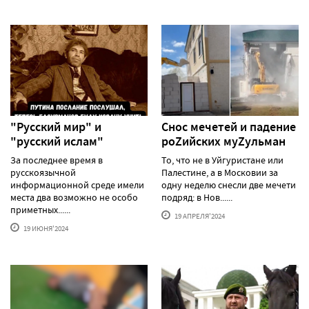
"Русский мир" и
Снос мечетей и падение
"русский ислам"
роZийских муZульман
За последнее время в
То, что не в Уйгуристане или
русскоязычной
Палестине, а в Московии за
информационной среде имели
одну неделю снесли две мечети
места два возможно не особо
подряд: в Нов......
приметных......
19 АПРЕЛЯ'2024
19 ИЮНЯ'2024