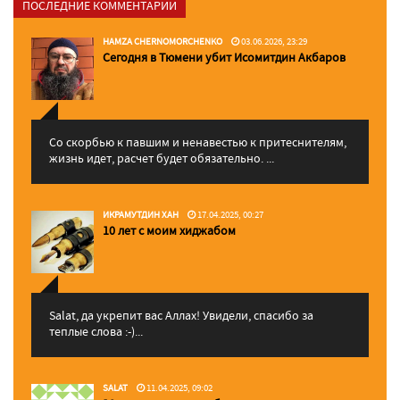
ПОСЛЕДНИЕ КОММЕНТАРИИ
HAMZA CHERNOMORCHENKO
03.06.2026, 23:29
Сегодня в Тюмени убит Исомитдин Акбаров
Со скорбью к павшим и ненавестью к притеснителям,
жизнь идет, расчет будет обязательно. ...
ИКРАМУТДИН ХАН
17.04.2025, 00:27
10 лет с моим хиджабом
Salat, да укрепит вас Аллаx! Увидели, спасибо за
теплые слова :-)...
SALAT
11.04.2025, 09:02