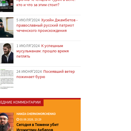
кто и что за этим стоит?
5 ИЮЛЯ'2024
Хусейн Джамбетов -
православный русский патриот
чеченского происхождения
1 ИЮЛЯ'2024
К успешным
мусульманам: прошло время
петлять
24 ИЮНЯ'2024
Посеявший ветер
пожинает бурю
ЕДНИЕ КОММЕНТАРИИ
HAMZA CHERNOMORCHENKO
03.06.2026, 23:29
Сегодня в Тюмени убит
Исомитдин Акбаров