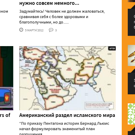
нужно совсем немного...
нном
Задумайтесь! Человек не должен жаловаться,
сравнивая себя с более здоровыми и
благополучными, но до......
5 МАРТА'2012
3
rs of
Американский раздел исламского мира
“По приказу Пентагона историк Бернард Льюис
начал формулировать знаменитый план
разрушения......