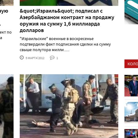
ную
&quot;Израиль&quot; подписал с
Азербайджаном контракт на продажу
.
оружия на сумму 1,6 миллиарда
долларов
ект по
на
"Израильские" военные в воскресенье
подтвердили факт подписания сделки на сумму
свыше полутора милли......
5 МАРТА'2012
1
КОЛО