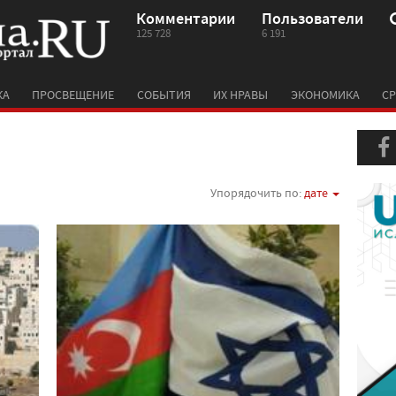
Комментарии
Пользователи
125 728
6 191
КА
ПРОСВЕЩЕНИЕ
СОБЫТИЯ
ИХ НРАВЫ
ЭКОНОМИКА
СР
Упорядочить по:
дате