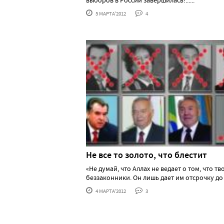
выборов в России завершилась!......
5 МАРТА'2012
4
Не все то золото, что блестит
«Не думай, что Аллах не ведает о том, что тв
беззаконники. Он лишь дает им отсрочку до то
4 МАРТА'2012
3