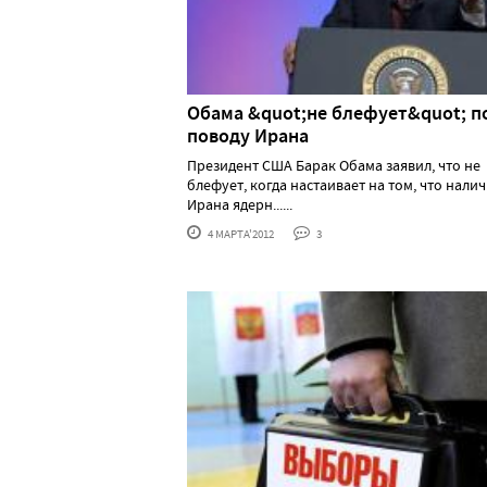
Обама &quot;не блефует&quot; п
поводу Ирана
Президент США Барак Обама заявил, что не
блефует, когда настаивает на том, что налич
Ирана ядерн......
4 МАРТА'2012
3