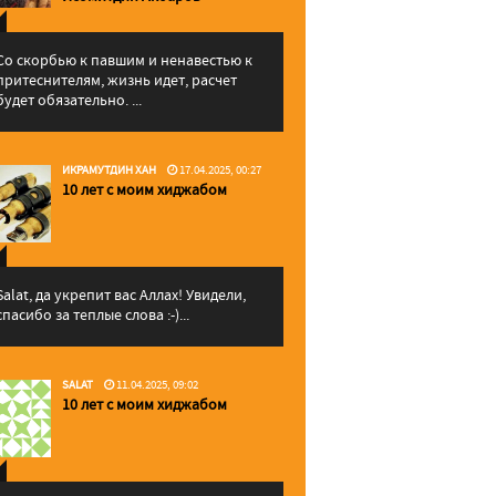
Со скорбью к павшим и ненавестью к
притеснителям, жизнь идет, расчет
будет обязательно. ...
ИКРАМУТДИН ХАН
17.04.2025, 00:27
10 лет с моим хиджабом
Salat, да укрепит вас Аллаx! Увидели,
спасибо за теплые слова :-)...
SALAT
11.04.2025, 09:02
10 лет с моим хиджабом