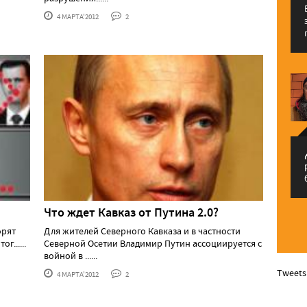
4 МАРТА'2012
2
م
Что ждет Кавказ от Путина 2.0?
орят
Для жителей Северного Кавказа и в частности
г......
Северной Осетии Владимир Путин ассоциируется с
войной в ......
Tweets
4 МАРТА'2012
2