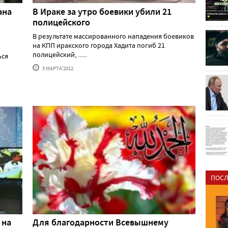
ана
В Ираке за утро боевики убили 21
полицейского
В результате массированного нападения боевиков
на КПП иракского города Хадита погиб 21
полицейский, ......
ься
5 МАРТА'2012
ПОСЛ
 на
Для благодарности Всевышнему