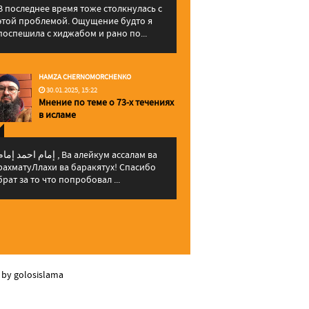
В последнее время тоже столкнулась с
этой проблемой. Ощущение будто я
поспешила с хиджабом и рано по...
HAMZA CHERNOMORCHENKO
30.01.2025, 15:22
Мнение по теме о 73-х течениях
в исламе
إمام احمد إما , Ва алейкум ассалам ва
рахматуЛлахи ва баракятух! Спасибо
брат за то что попробовал ...
 by golosislama