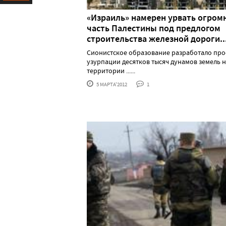
Ресурс
«Израиль» намерен урвать огром
часть Палестины под предлогом
строительства железной дороги..
Сионистское образование разработало про
узурпации десятков тысяч дунамов земель 
территории ......
5 МАРТА'2012
1