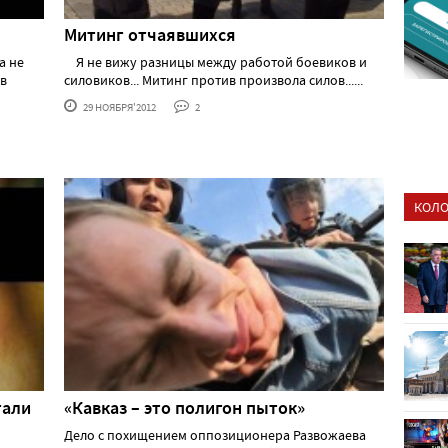
Митинг отчаявшихся
а не
Я не вижу разницы между работой боевиков и
 в
силовиков... Митинг против произвола силов......
29 НОЯБРЯ'2012
2
КОЛО
тали
«Кавказ – это полигон пыток»
Дело с похищением оппозиционера Развожаева