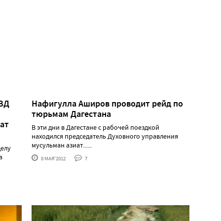
МВД
Нафигулла Аширов проводит рейд по
тюрьмам Дагестана
ват
В эти дни в Дагестане с рабочей поездкой
находился председатель Духовного управления
мусульман азиат......
делу
а
8 МАЯ'2012
7