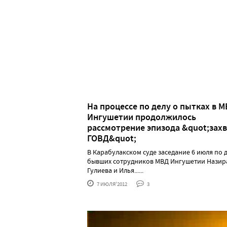
На процессе по делу о пытках в 
Ингушетии продолжилось
рассмотрение эпизода &quot;зах
ГОВД&quot;
В Карабулакском суде заседание 6 июля по 
бывших сотрудников МВД Ингушетии Назир
Гулиева и Илья......
7 ИЮЛЯ'2012
3