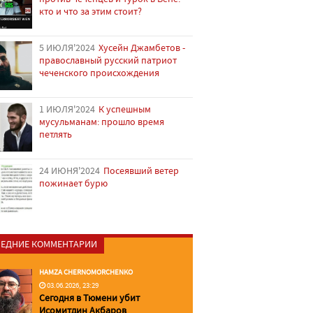
кто и что за этим стоит?
5 ИЮЛЯ'2024
Хусейн Джамбетов -
православный русский патриот
чеченского происхождения
1 ИЮЛЯ'2024
К успешным
мусульманам: прошло время
петлять
24 ИЮНЯ'2024
Посеявший ветер
пожинает бурю
ЕДНИЕ КОММЕНТАРИИ
HAMZA CHERNOMORCHENKO
03.06.2026, 23:29
Сегодня в Тюмени убит
Исомитдин Акбаров