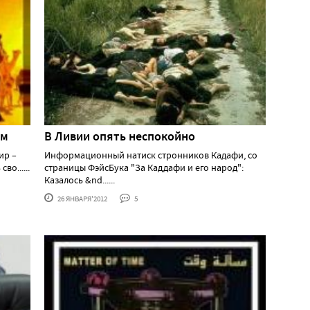
ам
В Ливии опять неспокойно
ир –
Информационный натиск стронников Кадафи, со
о......
страницы ФэйсБука "За Каддафи и его народ":
Казалось &nd......
26 ЯНВАРЯ'2012
5