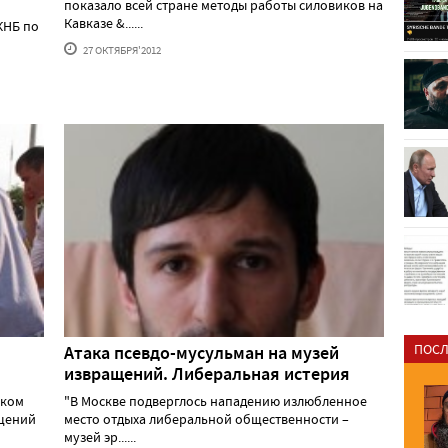
показало всей стране методы работы силовиков на
Кавказе &......
КНБ по
27 ОКТЯБРЯ'2012
ПОСЛ
Атака псевдо-мусульман на музей
извращений. Либеральная истерия
ском
"В Москве подверглось нападению излюбленное
ощений
место отдыха либеральной общественности –
музей эр......