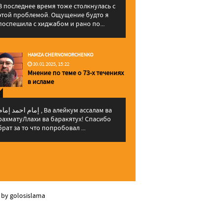
В последнее время тоже столкнулась с
этой проблемой. Ощущение будто я
поспешила с хиджабом и рано по...
HAMZA CHERNOMORCHENKO
30.01.2025, 15:22
Мнение по теме о 73-х течениях
в исламе
إمام احمد إما , Ва алейкум ассалам ва
рахматуЛлахи ва баракятух! Спасибо
брат за то что попробовал ...
 by golosislama