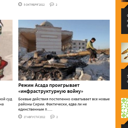
5 ОКТЯБРЯ'2012
2
Режим Асада проигрывает
«инфраструктурную войну»
ной суд
Боевые действия постепенно охватывает все новые
на
районы Сирии. Фактически, едва ли не
единственным п......
27 АВГУСТА'2012
2