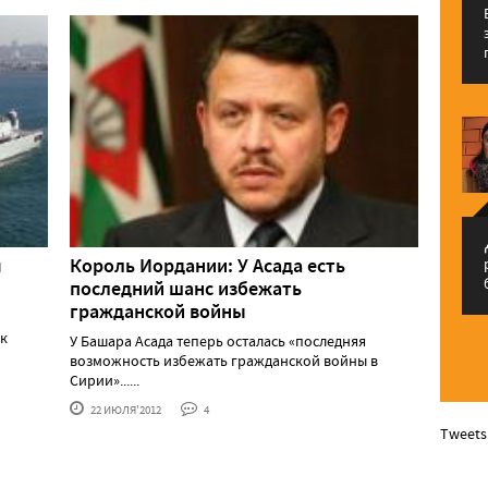
م
м
Король Иордании: У Асада есть
последний шанс избежать
гражданской войны
ак
У Башара Асада теперь осталась «последняя
возможность избежать гражданской войны в
Сирии»......
22 ИЮЛЯ'2012
4
Tweets