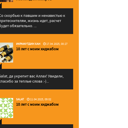
Со скорбью к павшим и ненавестью к
притеснителям, жизнь идет, расчет
будет обязательно. ...
ИКРАМУТДИН ХАН
17.04.2025, 00:27
10 лет с моим хиджабом
Salat, да укрепит вас Аллаx! Увидели,
спасибо за теплые слова :-)...
SALAT
11.04.2025, 09:02
10 лет с моим хиджабом