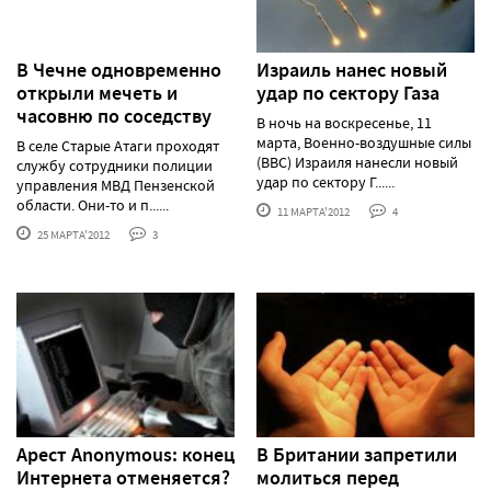
В Чечне одновременно
Израиль нанес новый
открыли мечеть и
удар по сектору Газа
часовню по соседству
В ночь на воскресенье, 11
марта, Военно-воздушные силы
В селе Старые Атаги проходят
(ВВС) Израиля нанесли новый
службу сотрудники полиции
удар по сектору Г......
управления МВД Пензенской
области. Они-то и п......
11 МАРТА'2012
4
25 МАРТА'2012
3
Арест Anonymous: конец
В Британии запретили
Интернета отменяется?
молиться перед