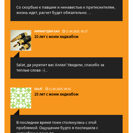
Со скорбью к павшим и ненавестью к притеснителям,
жизнь идет, расчет будет обязательно. ...
ИКРАМУТДИН ХАН
17.04.2025, 00:27
10 лет с моим хиджабом
Salat, да укрепит вас Аллаx! Увидели, спасибо за
теплые слова :-)...
SALAT
11.04.2025, 09:02
10 лет с моим хиджабом
В последнее время тоже столкнулась с этой
проблемой. Ощущение будто я поспешила с
хиджабом и рано по...