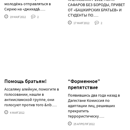
молодёжь отправляться в
САФАРОВ БЕЗ БОРОДЫ, ПРИВЕТ
Сирию на «джихад&......
ОТ «БАШКИРСКИХ БРАТЬЕВ» И
СТУДЕНТЫ ПО......
19 МАЯ'2012
2
17 МАЯ'2012
2
Помощь братьям!
“Форменное”
препятствие
Ассаляму алейкум, помогите в
голосовании, нашли в
Появившись два года назад в
антиисламской группе, они
Дагестане Комиссия по
голосуют против того &nb......
адаптации лиц, решивших
прекратить
4 МАЯ'2012
террористическу......
25 АПРЕЛЯ'2012