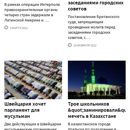
заседаниями городских
В рамках операции Интерпола
советов
правоохранительные органы
четырех стран задержали в
Постановление британского
Латинской Америке и ......
суда, запрещающее
проведение молитв перед
3 МАРТА'2012
заседаниями городских
советов, с......
14 ФЕВРАЛЯ'2012
Швейцария хочет
Трое школьников
парламент для
&quot;заминировали&quo
мусульман
мечеть в Казахстане
Две действующие в Швейцарии
В казахстанском городе
мусульманские организации
Уральске по подозрению в