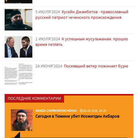
5 ИЮЛЯ'2024
Хусейн Джамбетов - православный
русский патриот чеченского происхождения
1 ИЮЛЯ'2024
К успешным мусульманам: прошло
время петлять
24 ИЮНЯ'2024
Посеявший ветер пожинает бурю
ПОСЛЕДНИЕ КОММЕНТАРИИ
HAMZA CHERNOMORCHENKO
03.06.2026, 23:29
Сегодня в Тюмени убит Исомитдин Акбаров