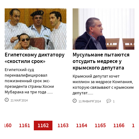
Египетскому диктатору
Мусульмане пытаются
«скостили срок»
отсудить медресе у
крымского депутата
Египетский суд
переквалифицировал
Крымский депутат хочет
пожизненный срок экс-
миллион за медресе Компания,
президента страны Хосни
которую связывают с крымским
Мубарака на три года ......
депутат......
21 МАЯ'2014
11 ЯНВАРЯ'2014
1
1160
1161
1162
1163
1164
1165
1166
11