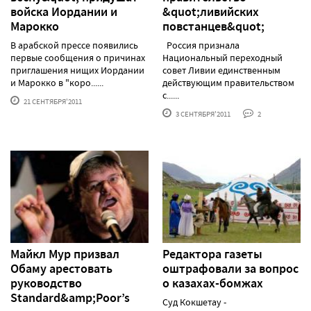
войска Иордании и
&quot;ливийских
Марокко
повстанцев&quot;
В арабской прессе появились
Россия признала
первые сообщения о причинах
Национальный переходный
приглашения нищих Иордании
совет Ливии единственным
и Марокко в "коро......
действующим правительством
с......
21 СЕНТЯБРЯ'2011
3 СЕНТЯБРЯ'2011
2
Майкл Мур призвал
Редактора газеты
Обаму арестовать
оштрафовали за вопрос
руководство
о казахах-бомжах
Standard&amp;Poor’s
Суд Кокшетау -