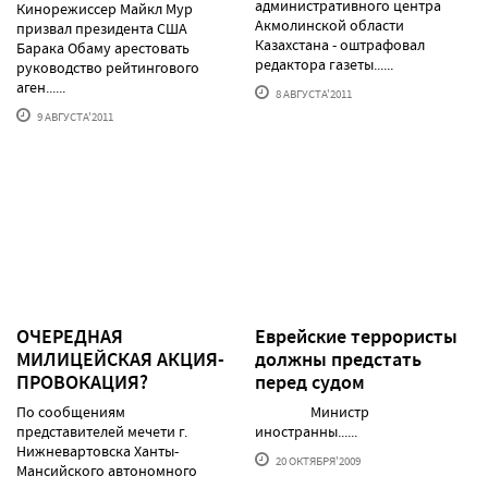
административного центра
Кинорежиссер Майкл Мур
Акмолинской области
призвал президента США
Казахстана - оштрафовал
Барака Обаму арестовать
редактора газеты......
руководство рейтингового
аген......
8 АВГУСТА'2011
9 АВГУСТА'2011
ОЧЕРЕДНАЯ
Еврейские террористы
МИЛИЦЕЙСКАЯ АКЦИЯ-
должны предстать
ПРОВОКАЦИЯ?
перед судом
По сообщениям
Министр
представителей мечети г.
иностранны......
Нижневартовска Ханты-
20 ОКТЯБРЯ'2009
Мансийского автономного