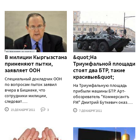
В милиции Кыргызстана
&quot;На
применяют пытки,
Триумфальной площади
заявляет ООН
стоят два БТР, такие
красивые&quot;
Специальный докладчик ООН
по вопросам пыток заявил
На Триумфальную площадь
вчера в Бишкеке, что
прибыли машины БТР. Арт-
сотрудники милиции,
обозреватель "Коммерсантъ
следоват......
FM" Дмитрий Буткевич оказ......
15 ДЕКАБРЯ'2011
3
7 ДЕКАБРЯ'2011