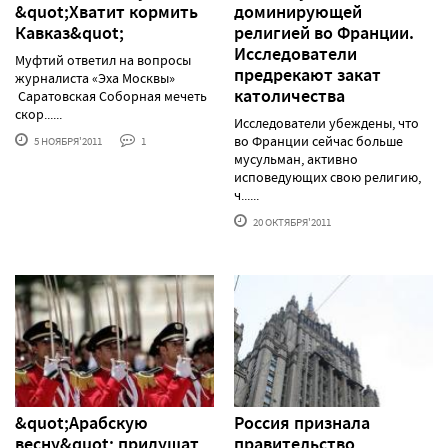
&quot;Хватит кормить
доминирующей
Кавказ&quot;
религией во Франции.
Исследователи
Муфтий ответил на вопросы
предрекают закат
журналиста «Эха Москвы»
католичества
Саратовская Соборная мечеть
скор......
Исследователи убеждены, что
во Франции сейчас больше
5 НОЯБРЯ'2011
1
мусульман, активно
исповедующих свою религию,
ч......
20 ОКТЯБРЯ'2011
&quot;Арабскую
Россия признала
весну&quot; придушат
правительство