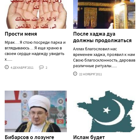
Прости меня
После хаджа дуа
должны продолжаться
Мрак… Я стою посреди парка и
вглядываюсь… Я еще храню в
Аллах благословил нас
своем сердце надежду увидеть
временем хаджа, проявил к нам
х......
Свою благосклонность, даровав
различные ритуалы......
4 ДЕКАБРЯ'2011
2
22 НОЯБРЯ'2011
Бибарсов о лозунге
Ислам будет