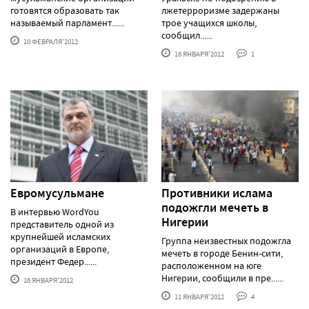
готовятся образовать так
лжетерроризме задержаны
называемый парламент......
трое учащихся школы,
сообщил......
10 ФЕВРАЛЯ'2012
16 ЯНВАРЯ'2012
1
Евромусульмане
Противники ислама
подожгли мечеть в
В интервью WordYou
Нигерии
представитель одной из
крупнейшей исламских
Группа неизвестных подожгла
организаций в Европе,
мечеть в городе Бенин-сити,
президент Федер......
расположенном на юге
Нигерии, сообщили в пре......
16 ЯНВАРЯ'2012
11 ЯНВАРЯ'2012
4