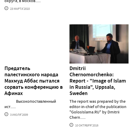
округа, в москов......
23 МАРТА'2010
Предатель
Dmitrii
палестинского народа
Chernomorchenko:
Махмуд Аббас пытался
Report - "Image of Islam
сорвать конференцию в
in Russia", Uppsala,
Афинах
Sweden
Высокопоставленный
The report was prepared by the
ист......
editor-in-chief of the publication
"GolosIslama.RU" by Dmitrii
3 ИЮЛЯ'2009
Chern......
10 ОКТЯБРЯ'2016