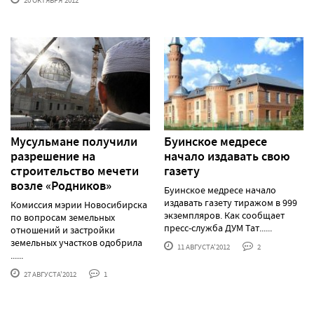
20 ОКТЯБРЯ'2012
Мусульмане получили
Буинское медресе
разрешение на
начало издавать свою
строительство мечети
газету
возле «Родников»
Буинское медресе начало
издавать газету тиражом в 999
Комиссия мэрии Новосибирска
экземпляров. Как сообщает
по вопросам земельных
пресс-служба ДУМ Тат......
отношений и застройки
земельных участков одобрила
11 АВГУСТА'2012
2
......
27 АВГУСТА'2012
1