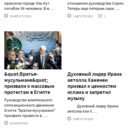
иракском городе Эль-Кут
отношении руководства Сирии.
погибли 34 человека. В м......
Теперь еще пятерым сири......
16 АВГУСТА'2011
1 АВГУСТА'2011
1
&quot;Братья-
Духовный лидер Ирана
мусульмане&quot;
аятолла Хаменеи
призвали к массовым
призвал к ценностям
протестам в Египте
ислама и запретил
музыку
Руководство влиятельного
оппозиционного движения
Духовный лидер Ирана
Египта "Братья-мусульмане"
аятолла Али Х......
призвало провести в ......
3 АВГУСТА'2010
29 ИЮЛЯ'2011