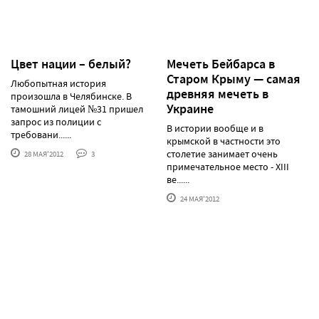
Цвет нации – белый?
Мечеть Бейбарса в
Старом Крыму — самая
Любопытная история
древняя мечеть в
произошла в Челябинске. В
Украине
тамошний лицей №31 пришел
запрос из полиции с
В истории вообще и в
требовани......
крымской в частности это
столетие занимает очень
28 МАЯ'2012
3
примечательное место - XIII
ве......
24 МАЯ'2012