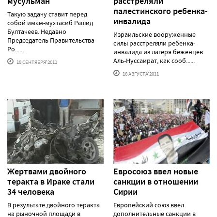
мусульман
расстреляли
палестинского ребенка-
Такую задачу ставит перед
инвалида
собой имам-мухтасиб Рашид
Бултачеев. Недавно
Израильские вооруженные
Председатель Правительства
силы расстреляли ребенка-
Ро......
инвалида из лагеря беженцев
Аль-Нуссаират, как сооб......
19 СЕНТЯБРЯ'2011
18 АВГУСТА'2011
Жертвами двойного
Евросоюз ввел новые
теракта в Ираке стали
санкции в отношении
34 человека
Сирии
В результате двойного теракта
Европейский союз ввел
на рыночной площади в
дополнительные санкции в