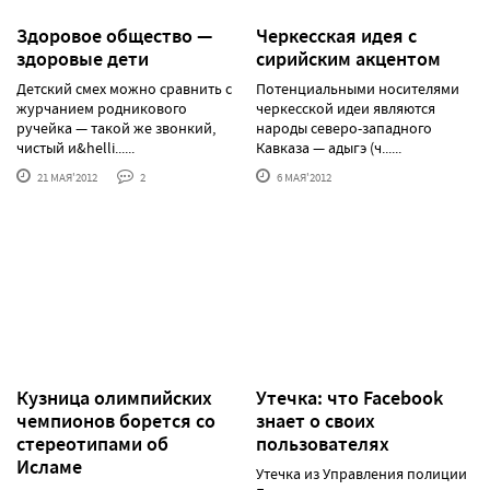
Здоровое общество —
Черкесская идея с
здоровые дети
сирийским акцентом
Детский смех можно сравнить с
Потенциальными носителями
журчанием родникового
черкесской идеи являются
ручейка — такой же звонкий,
народы северо-западного
чистый и&helli......
Кавказа — адыгэ (ч......
21 МАЯ'2012
2
6 МАЯ'2012
Кузница олимпийских
Утечка: что Facebook
чемпионов борется со
знает о своих
стереотипами об
пользователях
Исламе
Утечка из Управления полиции