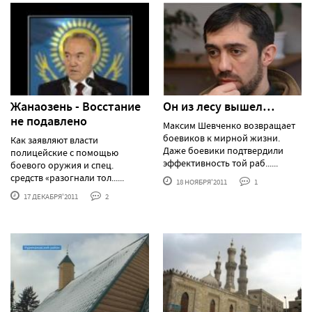
Жанаозень - Восстание
Он из лесу вышел…
не подавлено
Максим Шевченко возвращает
боевиков к мирной жизни.
Как заявляют власти
Даже боевики подтвердили
полицейские с помощью
эффективность той раб......
боевого оружия и спец.
средств «разогнали тол......
18 НОЯБРЯ'2011
1
17 ДЕКАБРЯ'2011
2