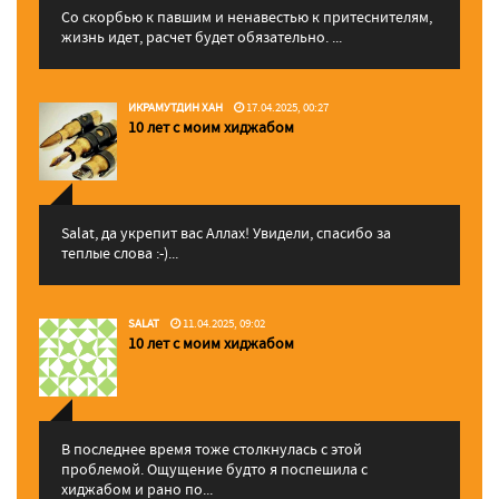
Со скорбью к павшим и ненавестью к притеснителям,
жизнь идет, расчет будет обязательно. ...
ИКРАМУТДИН ХАН
17.04.2025, 00:27
10 лет с моим хиджабом
Salat, да укрепит вас Аллаx! Увидели, спасибо за
теплые слова :-)...
SALAT
11.04.2025, 09:02
10 лет с моим хиджабом
В последнее время тоже столкнулась с этой
проблемой. Ощущение будто я поспешила с
хиджабом и рано по...