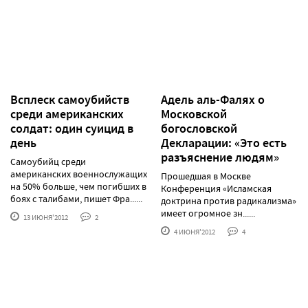
Всплеск самоубийств
Адель аль-Фалях о
среди американских
Московской
солдат: один суицид в
богословской
день
Декларации: «Это есть
разъяснение людям»
Самоубийц среди
американских военнослужащих
Прошедшая в Москве
на 50% больше, чем погибших в
Конференция «Исламская
боях с талибами, пишет Фра......
доктрина против радикализма»
имеет огромное зн......
13 ИЮНЯ'2012
2
4 ИЮНЯ'2012
4