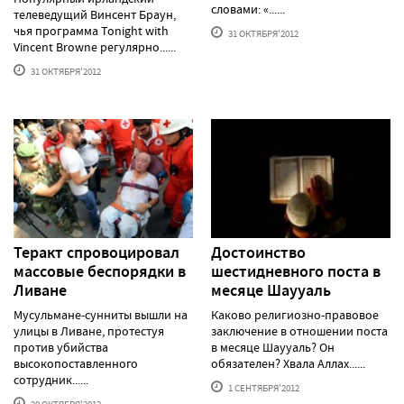
словами: «......
телеведущий Винсент Браун,
чья программа Tonight with
31 ОКТЯБРЯ'2012
Vincent Browne регулярно......
31 ОКТЯБРЯ'2012
Теракт спровоцировал
Достоинство
массовые беспорядки в
шестидневного поста в
Ливане
месяце Шаууаль
Мусульмане-сунниты вышли на
Каково религиозно-правовое
улицы в Ливане, протестуя
заключение в отношении поста
против убийства
в месяце Шаууаль? Он
высокопоставленного
обязателен? Хвала Аллах......
сотрудник......
1 СЕНТЯБРЯ'2012