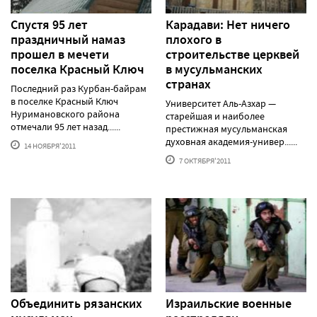
Спустя 95 лет
Карадави: Нет ничего
праздничный намаз
плохого в
прошел в мечети
строительстве церквей
поселка Красный Ключ
в мусульманских
странах
Последний раз Курбан-байрам
в поселке Красный Ключ
Университет Аль-Азхар —
Нуримановского района
старейшая и наиболее
отмечали 95 лет назад......
престижная мусульманская
духовная академия-универ......
14 НОЯБРЯ'2011
7 ОКТЯБРЯ'2011
Объединить рязанских
Израильские военные