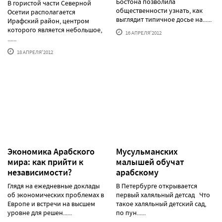
Бостона позволила
В гористой части Северной
общественности узнать, как
Осетии располагается
выглядит типичное досье на......
Ирафский район, центром
которого является небольшое,
16 АПРЕЛЯ'2012
......
18 АПРЕЛЯ'2012
Экономика Арабского
Мусульманских
мира: как прийти к
малышей обучат
независимости?
арабскому
Глядя на ежедневные доклады
В Петербурге открывается
об экономических проблемах в
первый халяльный детсад Что
Европе и встречи на высшем
такое халяльный детский сад,
уровне для решен......
по пун......