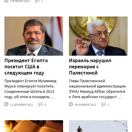
4 ЯНВАРЯ'2013
1
Президент Египта
Израиль нарушил
посетит США в
перемирие с
следующем году
Палестиной
Президент Египта Мухаммед
Глава Палестинской
Мурси планирует посетить
национальной администрации
Соединенные Штаты в 2013
(ПНА) Махмуд Аббас обратился
году, об этом в понедель......
к Лиге арабских государст......
11 ДЕКАБРЯ'2012
6
24 НОЯБРЯ'2012
2