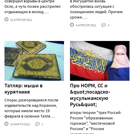
совершил взрывы в центре
в Ингушетии вновь
Осло, а чуть позже расстрелял
обострилась ситуация с
отдыхающих в молод......
похищением людей. Причем
уроже......
22 АПРЕЛЯ'2012
4 АПРЕЛЯ'2012
3
Татляр: мыши в
Про НОРМ, СС и
курятнике
&quot;посадско-
мусульманскую
Споры, разгоревшиеся после
Русь&quot;
издевательств над Кораном,
которые имели место 19
вторы теории "трех Россий:
февраля в селении Татля......
России "образованных
горожан", "местечковой
10 МАРТА'2012
1
России" и "России
мусульманск......