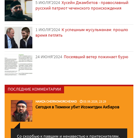
5 ИЮЛЯ'2024
Хусейн Джамбетов - православный
русский патриот чеченского происхождения
1 ИЮЛЯ'2024
К успешным мусульманам: прошло
время петлять
24 ИЮНЯ'2024
Посеявший ветер пожинает бурю
ПОСЛЕДНИЕ КОММЕНТАРИИ
HAMZA CHERNOMORCHENKO
03.06.2026, 23:29
Сегодня в Тюмени убит Исомитдин Акбаров
Со скорбью к павшим и ненавестью к притеснителям,