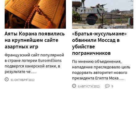
Аяты Корана появились
«Братья-мусульмане»
на крупнейшем сайте
обвинили Моссад в
азартных игр
убийстве
пограничников
Французский сайт популярной
в стране лотереи Euromillions
По мнению объединения,
подвергся хакерской атаке, в
нападение преследовало цель
результате че......
подорвать авторитет нового
президента Египта Моха......
31 ОКТЯБРЯ'2012
8 АВГУСТА'2012
9