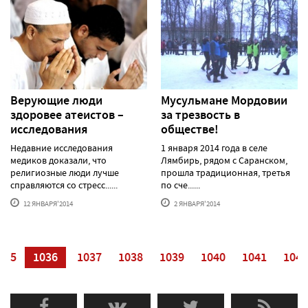
Верующие люди
Мусульмане Мордовии
здоровее атеистов –
за трезвость в
исследования
обществе!
Недавние исследования
1 января 2014 года в селе
медиков доказали, что
Лямбирь, рядом с Саранском,
религиозные люди лучше
прошла традиционная, третья
справляются со стресс......
по сче......
12 ЯНВАРЯ'2014
2 ЯНВАРЯ'2014
035
1036
1037
1038
1039
1040
1041
1042