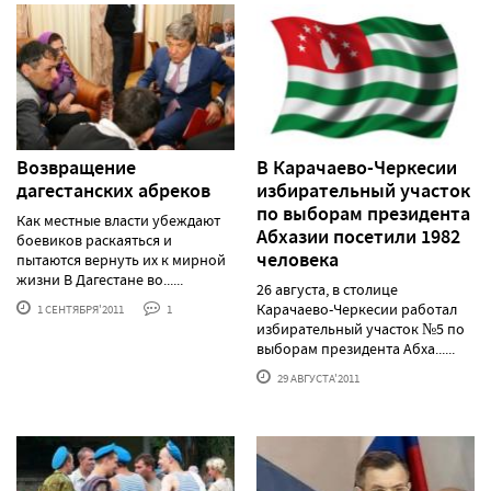
Возвращение
В Карачаево-Черкесии
дагестанских абреков
избирательный участок
по выборам президента
Как местные власти убеждают
Абхазии посетили 1982
боевиков раскаяться и
человека
пытаются вернуть их к мирной
жизни В Дагестане во......
26 августа, в столице
Карачаево-Черкесии работал
1 СЕНТЯБРЯ'2011
1
избирательный участок №5 по
выборам президента Абха......
29 АВГУСТА'2011