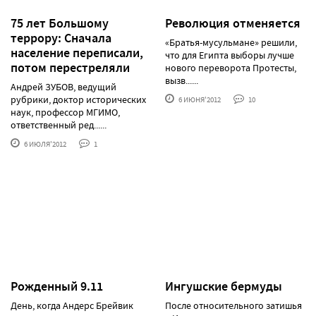
75 лет Большому
Революция отменяется
террору: Сначала
«Братья-мусульмане» решили,
население переписали,
что для Египта выборы лучше
потом перестреляли
нового переворота Протесты,
вызв......
Андрей ЗУБОВ, ведущий
рубрики, доктор исторических
6 ИЮНЯ'2012
10
наук, профессор МГИМО,
ответственный ред......
6 ИЮЛЯ'2012
1
Рожденный 9.11
Ингушские бермуды
День, когда Андерс Брейвик
После относительного затишья