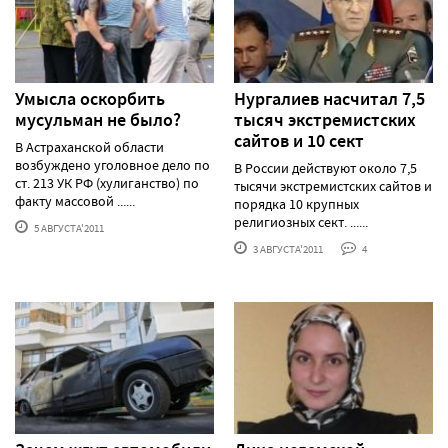
Умысла оскорбить
Нургалиев насчитал 7,5
мусульман не было?
тысяч экстремистских
сайтов и 10 сект
В Астраханской области
возбуждено уголовное дело по
В России действуют около 7,5
ст. 213 УК РФ (хулиганство) по
тысячи экстремистских сайтов и
факту массовой ......
порядка 10 крупных
религиозных сект. ......
5 АВГУСТА'2011
3 АВГУСТА'2011
4