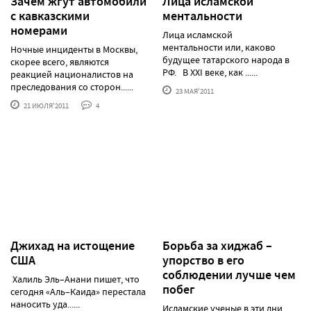
Зачем жгут автомобили
Лица исламской
с кавказскими
ментальности
номерами
Лица исламской
ментальности или, каково
Ночные инциденты в Москвы,
будущее татарского народа в
скорее всего, являются
РФ. В XXI веке, как ......
реакцией националистов на
преследования со сторон......
23 МАЯ'2011
21 ИЮЛЯ'2011
4
Джихад на истощение
Борьба за хиджаб –
США
упорство в его
соблюдении лучше чем
Халиль Эль–Анани пишет, что
побег
сегодня «Аль–Каида» перестала
наносить уда......
Исламские ученые в эти дни