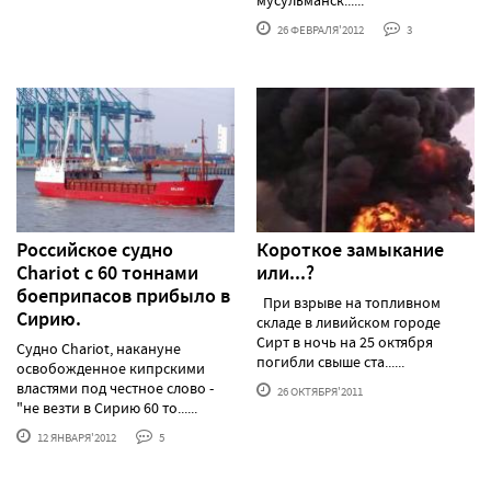
26 ФЕВРАЛЯ'2012
3
Российское судно
Короткое замыкание
Chariot с 60 тоннами
или...?
боеприпасов прибыло в
При взрыве на топливном
Сирию.
складе в ливийском городе
Сирт в ночь на 25 октября
Судно Chariot, накануне
погибли свыше ста......
освобожденное кипрскими
властями под честное слово -
26 ОКТЯБРЯ'2011
"не везти в Сирию 60 то......
12 ЯНВАРЯ'2012
5