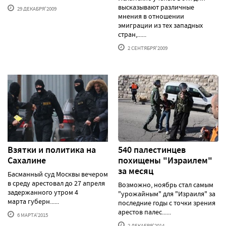
высказывают различные
29 ДЕКАБРЯ'2009
мнения в отношении
эмиграции из тех западных
стран,......
2 СЕНТЯБРЯ'2009
Взятки и политика на
540 палестинцев
Сахалине
похищены "Израилем"
за месяц
Басманный суд Москвы вечером
в среду арестовал до 27 апреля
Возможно, ноябрь стал самым
задержанного утром 4
"урожайным" для "Израиля" за
марта губерн......
последние годы с точки зрения
арестов палес......
6 МАРТА'2015
2 ДЕКАБРЯ'2014