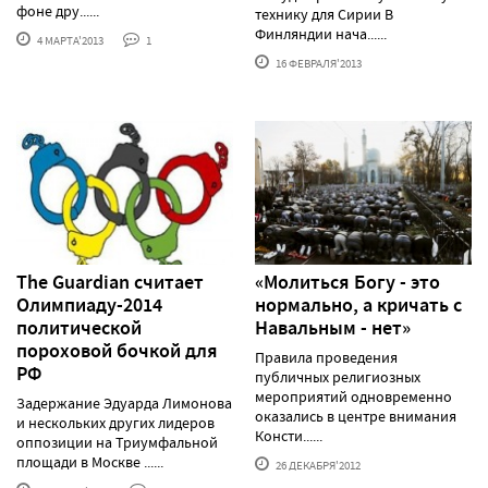
фоне дру......
технику для Сирии В
Финляндии нача......
4 МАРТА'2013
1
16 ФЕВРАЛЯ'2013
The Guardian считает
«Молиться Богу - это
Олимпиаду-2014
нормально, а кричать с
политической
Навальным - нет»
пороховой бочкой для
Правила проведения
РФ
публичных религиозных
мероприятий одновременно
Задержание Эдуарда Лимонова
оказались в центре внимания
и нескольких других лидеров
Консти......
оппозиции на Триумфальной
площади в Москве ......
26 ДЕКАБРЯ'2012