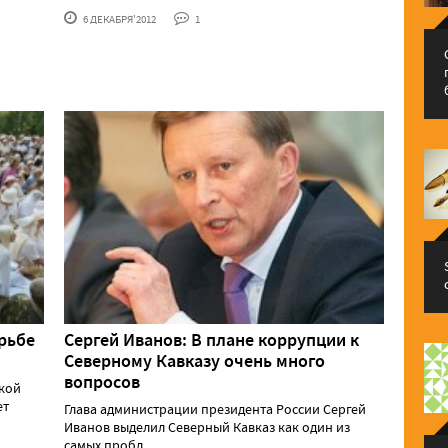
6 ДЕКАБРЯ'2012
1
рьбе
Сергей Иванов: В плане коррупции к
Северному Кавказу очень много
вопросов
кой
ет
Глава администрации президента России Сергей
Иванов выделил Северный Кавказ как один из
самых пробл......