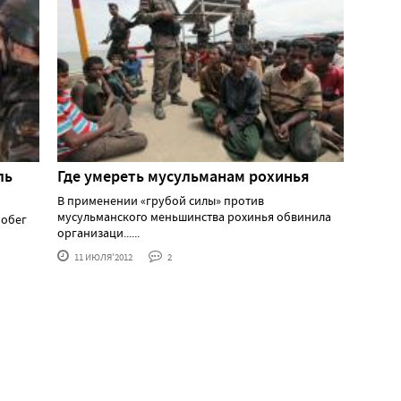
ль
Где умереть мусульманам рохинья
В применении «грубой силы» против
мусульманского меньшинства рохинья обвинила
побег
организаци......
11 ИЮЛЯ'2012
2