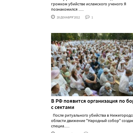
громком убийстве исламского ученого Я
познакомился ......
28 ДЕКАБРЯ'2012
1
В РФ появится организация по бо
с сектами
После ритуального убийства в Нижегородс
области движение "Народный собор" созда
специа......