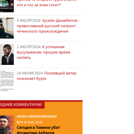
кто и что за этим стоит?
5 ИЮЛЯ'2024
Хусейн Джамбетов -
православный русский патриот
чеченского происхождения
1 ИЮЛЯ'2024
К успешным
мусульманам: прошло время
петлять
24 ИЮНЯ'2024
Посеявший ветер
пожинает бурю
ЕДНИЕ КОММЕНТАРИИ
HAMZA CHERNOMORCHENKO
03.06.2026, 23:29
Сегодня в Тюмени убит
Исомитдин Акбаров