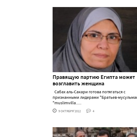
Правящую партию Египта может
возглавить женщина
Сабах аль-Сакари готова потягаться с
признанными лидерами "Братьев-мусульма
"muslimvilla......
9 ОКТЯБРЯ'2012
4