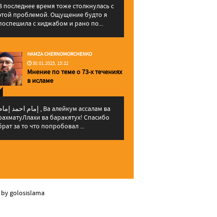
В последнее время тоже столкнулась с
этой проблемой. Ощущение будто я
поспешила с хиджабом и рано по...
HAMZA CHERNOMORCHENKO
30.01.2025, 15:22
Мнение по теме о 73-х течениях
в исламе
إمام احمد إما , Ва алейкум ассалам ва
рахматуЛлахи ва баракятух! Спасибо
брат за то что попробовал ...
 by golosislama