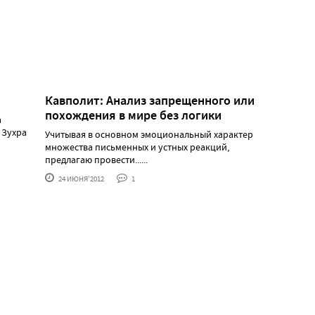
Кавполит: Анализ запрещенного или
похождения в мире без логики
а
 Зухра
Учитывая в основном эмоциональный характер
множества письменных и устных реакций,
предлагаю провести......
24 ИЮНЯ'2012
1