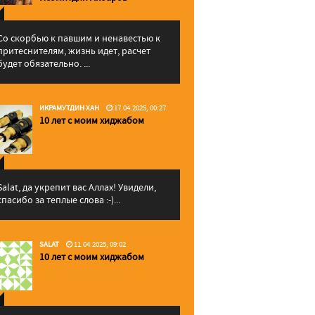
Со скорбью к павшим и ненавестью к
притеснителям, жизнь идет, расчет
будет обязательно. ...
ИКРАМУТДИН ХАН
17.04.2025, 00:27
10 лет с моим хиджабом
Salat, да укрепит вас Аллаx! Увидели,
спасибо за теплые слова :-)...
SALAT
11.04.2025, 09:02
10 лет с моим хиджабом