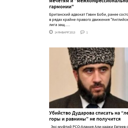
мечетям и "межконфессиональн
гармонии"
Британский адвокат Гэвин Боби, ранее сос
в рядах крайне правого движения "Английс
лига защ......
14 ЯНВАРЯ'2013
1
Убийство Дударова списать на “ле
горы и равнины” не получится
Экс-муфтий РСО-Алания Али-хаджи Евтеев 