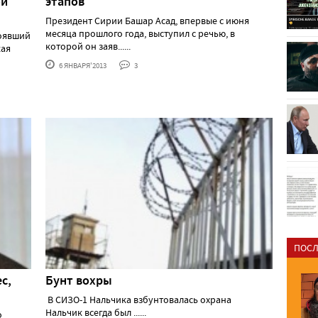
ой
этапов
Президент Сирии Башар Асад, впервые с июня
месяца прошлого года, выступил с речью, в
тоявший
которой он заяв......
кая
6 ЯНВАРЯ'2013
3
ПОСЛ
с,
Бунт вохры
В СИЗО-1 Нальчика взбунтовалась охрана
Нальчик всегда был ......
о