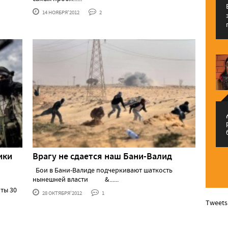
14 НОЯБРЯ'2012
2
م
ики
Врагу не сдается наш Бани-Валид
Бои в Бани-Валиде подчеркивают шаткость
нынешней власти &......
ты 30
28 ОКТЯБРЯ'2012
1
Tweets