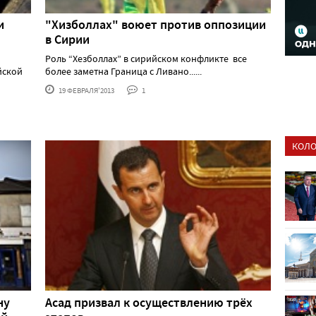
и
"Хизболлах" воюет против оппозиции
в Сирии
Роль “Хезболлах” в сирийском конфликте все
йской
более заметна Граница с Ливано......
19 ФЕВРАЛЯ'2013
1
КОЛО
ну
Асад призвал к осуществлению трёх