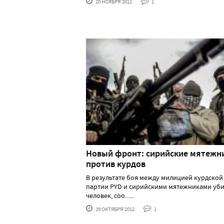
20 НОЯБРЯ'2012
1
Новый фронт: сирийские мятежн
против курдов
В результате боя между милицией курдской
партии PYD и сирийскими мятежниками уби
человек, соо......
29 ОКТЯБРЯ'2012
1