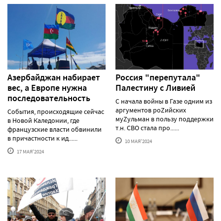
Азербайджан набирает
Россия "перепутала"
вес, а Европе нужна
Палестину с Ливией
последовательность
С начала войны в Газе одним из
аргументов роZийских
События, происходящие сейчас
муZульман в пользу поддержки
в Новой Каледонии, где
т.н. СВО стала про......
французские власти обвинили
в причастности к ид......
10 МАЯ'2024
17 МАЯ'2024