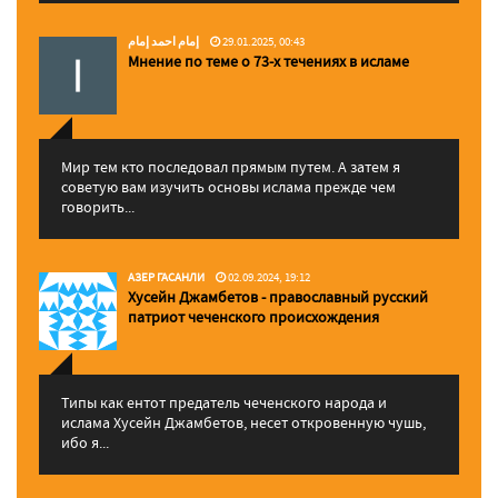
إمام احمد إمام
29.01.2025, 00:43
Мнение по теме о 73-х течениях в исламе
Мир тем кто последовал прямым путем. А затем я
советую вам изучить основы ислама прежде чем
говорить...
АЗЕР ГАСАНЛИ
02.09.2024, 19:12
Хусейн Джамбетов - православный русский
патриот чеченского происхождения
Типы как ентот предатель чеченского народа и
ислама Хусейн Джамбетов, несет откровенную чушь,
ибо я...