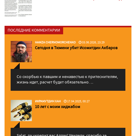
ПОСЛЕДНИЕ КОММЕНТАРИИ
HAMZA CHERNOMORCHENKO
03.06.2026, 23:29
Сегодня в Тюмени убит Исомитдин Акбаров
Со скорбью к павшим и ненавестью к притеснителям,
жизнь идет, расчет будет обязательно. ...
ИКРАМУТДИН ХАН
17.04.2025, 00:27
10 лет с моим хиджабом
Salat, да укрепит вас Аллаx! Увидели, спасибо за