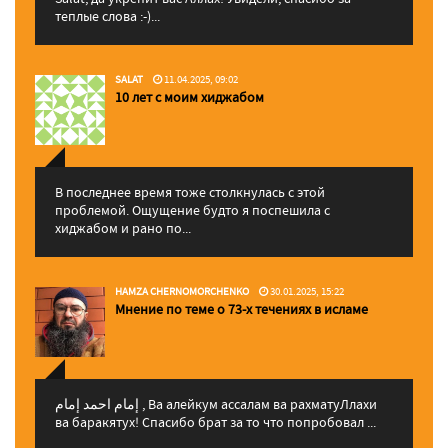
теплые слова :-)...
SALAT
11.04.2025, 09:02
10 лет с моим хиджабом
В последнее время тоже столкнулась с этой
проблемой. Ощущение будто я поспешила с
хиджабом и рано по...
HAMZA CHERNOMORCHENKO
30.01.2025, 15:22
Мнение по теме о 73-х течениях в исламе
إمام احمد إمام , Ва алейкум ассалам ва рахматуЛлахи
ва баракятух! Спасибо брат за то что попробовал ...