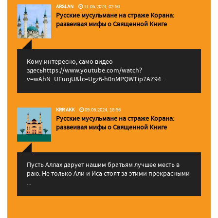
ARSLAN
11.06.2024, 02:50
Русские мусульмане на страже Корана:
pазвеивая мифы о Священной Книге
Кому интересно, само видео
здесьhttps://www.youtube.com/watch?
v=wAhN_UEuojU&lc=Ugz6-h0nMPQWTip7AZ94...
KRR AKK
09.06.2024, 18:56
Русские мусульмане на страже Корана:
pазвеивая мифы о Священной Книге
Пусть Аллах дарует нашим братьям лучшее месть в
раю. Не только Али и Иса стоят за этими прекрасными
...