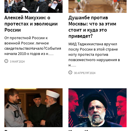
Алексей Макуxин: о
Душанбе против
протестаx и эволюции
Москвы: что за этим
России
стоит и куда это
приведет?
От протестной России к
военной России: личное
МИД Таджикистана вручил
свидетельствоНачало?События
послу России в этой стране
начала 2010-х годов из н......
ноту протеста против
повсеместного нарушения в
3 МАЯ'2024
н......
30 АПРЕЛЯ'2024