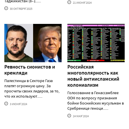
Таджикистан (8–1......
21 ИЮНЯ'2024
30 ОКТЯБРЯ'2025
Ревность сионистов и
Российская
кремляди
многополярность как
новый антиисламский
Палестинцы в Секторе Газа
колониализм
платят огромную цену. За
просчеты своих лидеров, за то,
Голосование в Генассамблее
что их используют......
ООН по вопросу признания
бойни боснийских мусульман в
3 ИЮНЯ'2024
Сребренице геноци......
24 МАЯ'2024