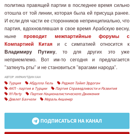
политика правящей партии в последнее время сильно
отошла от той линии, которая была ей присуща ранее.
И если для части ее сторонников непринципиально, что
партия, вдохновлявшая в свое время Арабскую весну,
ныне
проводит межпартийные форумы с
Компартией Китая
и с симпатией относится к
Владимиру Путину
, то для других это уже
неприемлемо. Вот им-то сегодня и предлагается
"заткнуть рты" и не становиться "врагами народа".
АВТОР: ИКРАМУТДИН ХАН
Турция
Абдулла Гюль
Реджеп Тайип Эрдоган
АКП - партия в Турции
Партия Справедливости и Развития
IYI Party
Партия Националистического Движения
Девлет Бахчели
Мераль Акшенер
ПОДПИСАТЬСЯ НА КАНАЛ