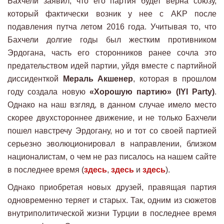
Бахчели заявил, что его партия будет верна союзу,
который фактически возник у нее с AKP после
подавления путча летом 2016 года. Учитывая то, что
Бахчели долгие годы был жестким противником
Эрдогана, часть его сторонников ранее сочла это
предательством идей партии, уйдя вместе с партийной
диссиденткой
Мераль Акшенер
, которая в прошлом
году создала новую
«Хорошую партию» (IYI Party)
.
Однако на наш взгляд, в данном случае имело место
скорее двухстороннее движение, и не только Бахчели
пошел навстречу Эрдогану, но и тот со своей партией
серьезно эволюционировал в направлении, близком
националистам, о чем не раз писалось на нашем сайте
в последнее время (
здесь
,
здесь
и
здесь
).
Однако приобретая новых друзей, правящая партия
одновременно теряет и старых. Так, одним из сюжетов
внутриполитической жизни Турции в последнее время