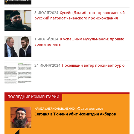
5 ИЮЛЯ'2024
Хусейн Джамбетов - православный
русский патриот чеченского происхождения
1 ИЮЛЯ'2024
К успешным мусульманам: прошло
время петлять
24 ИЮНЯ'2024
Посеявший ветер пожинает бурю
ПОСЛЕДНИЕ КОММЕНТАРИИ
HAMZA CHERNOMORCHENKO
03.06.2026, 23:29
Сегодня в Тюмени убит Исомитдин Акбаров