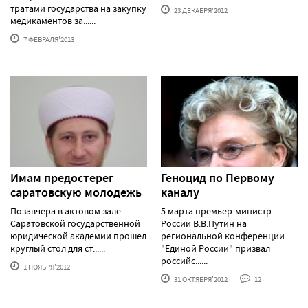
тратами государства на закупку
23 ДЕКАБРЯ'2012
медикаментов за......
7 ФЕВРАЛЯ'2013
Имам предостерег
Геноцид по Первому
саратовскую молодежь
каналу
Позавчера в актовом зале
5 марта премьер-министр
Саратовской государственной
России В.В.Путин на
юридической академии прошел
региональной конференции
круглый стол для ст......
"Единой России" призвал
российс......
1 НОЯБРЯ'2012
31 ОКТЯБРЯ'2012
12