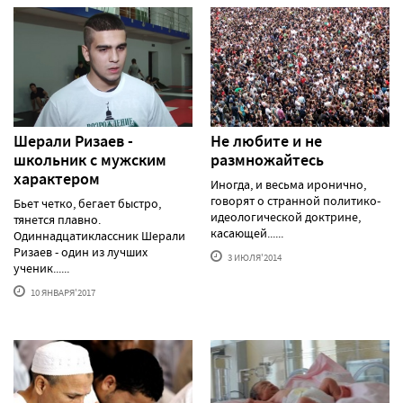
Шерали Ризаев -
Не любите и не
школьник с мужским
размножайтесь
характером
Иногда, и весьма иронично,
говорят о странной политико-
Бьет четко, бегает быстро,
идеологической доктрине,
тянется плавно.
касающей......
Одиннадцатиклассник Шерали
Ризаев - один из лучших
3 ИЮЛЯ'2014
ученик......
10 ЯНВАРЯ'2017