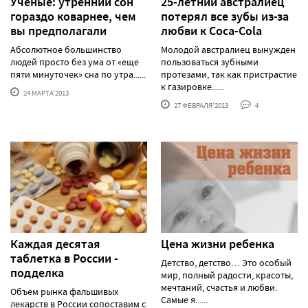
Ученые: утренний сон
25-летний австралиец
гораздо коварнее, чем
потерял все зубы из-за
вы предполагали
любви к Coca-Cola
Абсолютное большинство
Молодой австралиец вынужден
людей просто без ума от «еще
пользоваться зубными
пяти минуточек» сна по утра......
протезами, так как пристрастие
к газировке......
24 МАРТА'2013
27 ФЕВРАЛЯ'2013
4
Каждая десятая
Цена жизни ребенка
таблетка в России -
Детство, детство… Это особый
подделка
мир, полный радости, красоты,
мечтаний, счастья и любви.
Объем рынка фальшивых
Самые я......
лекарств в России сопоставим с