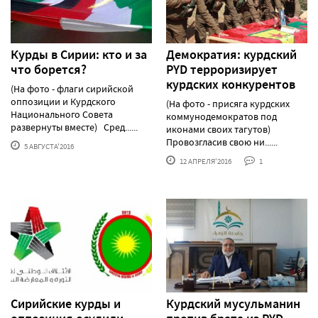
Курды в Сирии: кто и за
Демократия: курдский
что борется?
PYD терроризирует
курдских конкурентов
(На фото - флаги сирийской
оппозиции и Курдского
(На фото - присяга курдских
Национального Совета
коммунодемократов под
развернуты вместе) Сред......
иконами своих тагутов)
Провозгласив свою ни......
5 АВГУСТА'2016
12 АПРЕЛЯ'2016
1
Сирийские курды и
Курдский мусульманин