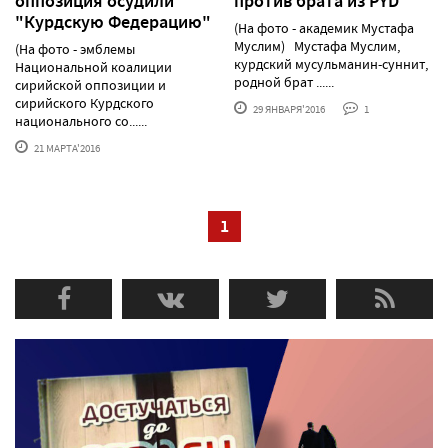
оппозиция осудили
против брата из PYD
"Курдскую Федерацию"
(На фото - академик Мустафа
Муслим) Мустафа Муслим,
(На фото - эмблемы
курдский мусульманин-суннит,
Национальной коалиции
родной брат ......
сирийской оппозиции и
сирийского Курдского
29 ЯНВАРЯ'2016
1
национального со......
21 МАРТА'2016
1