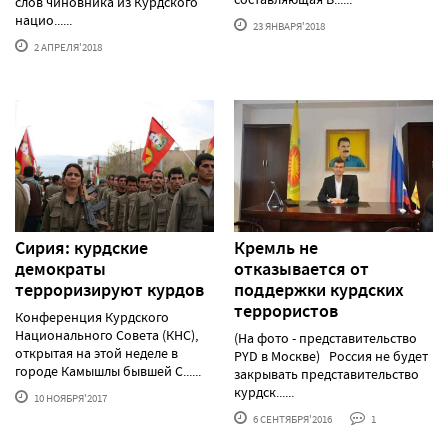
слов чиновника из Курдского
нацио......
23 ЯНВАРЯ'2018
2 АПРЕЛЯ'2018
Сирия: курдские
Кремль не
демократы
отказывается от
терроризируют курдов
поддержки курдских
террористов
Конференция Курдского
Национального Совета (КНС),
(На фото - представительство
открытая на этой неделе в
PYD в Москве) Россия не будет
городе Камышлы бывшей С......
закрывать представительство
курдск......
10 НОЯБРЯ'2017
6 СЕНТЯБРЯ'2016
1