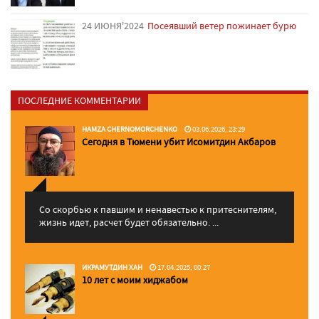
24 ИЮНЯ'2024
Посеявший ветер пожинает бурю
ПОСЛЕДНИЕ КОММЕНТАРИИ
HAMZA CHERNOMORCHENKO
03.06.2026, 23:29
Сегодня в Тюмени убит Исомитдин Акбаров
Со скорбью к павшим и ненавестью к притеснителям,
жизнь идет, расчет будет обязательно. ...
ИКРАМУТДИН ХАН
17.04.2025, 00:27
10 лет с моим хиджабом