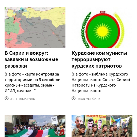
В Сирии и вокруг:
Курдские коммунисты
завязки и возможные
терроризируют
развязки
курдских патриотов
(На фото - карта контроля за
(На фото - эмблема Курдского
территориями на 5 сентября:
Национального Совета Сирии)
красные - асадиты, серые -
Патриоты из Курдского
ИГИЛ, желтые - "......
Национального ......
5 СЕНТЯБРЯ'2016
18 АВГУСТА'2016