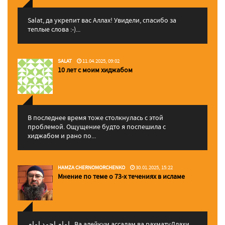
Salat, да укрепит вас Аллаx! Увидели, спасибо за
теплые слова :-)...
SALAT
11.04.2025, 09:02
10 лет с моим хиджабом
В последнее время тоже столкнулась с этой
проблемой. Ощущение будто я поспешила с
хиджабом и рано по...
HAMZA CHERNOMORCHENKO
30.01.2025, 15:22
Мнение по теме о 73-х течениях в исламе
إمام احمد إمام , Ва алейкум ассалам ва рахматуЛлахи