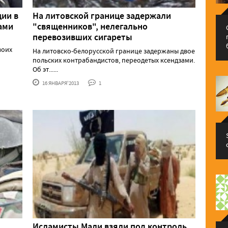
ции в
На литовской границе задержали
ами
"священников", нелегально
перевозивших сигареты
воих
На литовско-белорусской границе задержаны двое
польских контрабандистов, переодетых ксендзами.
Об эт......
16 ЯНВАРЯ'2013
1
Исламисты Мали взяли под контроль