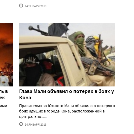
14 ЯНВАРЯ'2013
ь в
Глава Мали объявил о потерях в боях у
ек
Кона
кими
Правительство Южного Мали обьявило о потерях в
боях идущих в городе Кона, расположенной в
центрально......
14 ЯНВАРЯ'2013