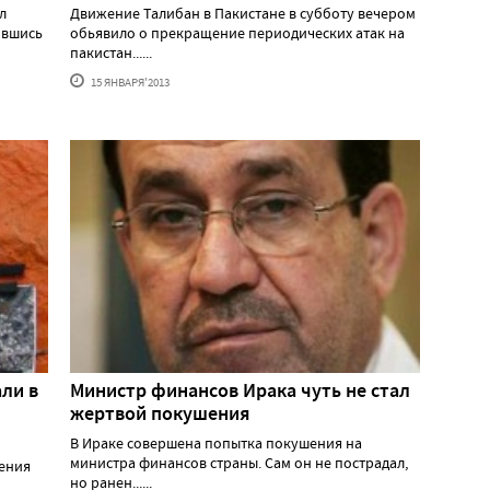
л
Движение Талибан в Пакистане в субботу вечером
ившись
обьявило о прекращение периодических атак на
пакистан......
15 ЯНВАРЯ'2013
ли в
Министр финансов Ирака чуть не стал
жертвой покушения
В Ираке совершена попытка покушения на
министра финансов страны. Сам он не пострадал,
ения
но ранен......
..