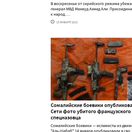
В воскресенье от сирийского режима убежа
генерал МВД Махмуд Ахмад Али. Присоедин
к народ......
15 ЯНВАРЯ'2013
Сомалийские боевики опубликова
Сети фото убитого французского
спецназовца
Сомалийские боевики — исламисты из движ
"Аль-Шабаб" 14 января опубликовали в сво....