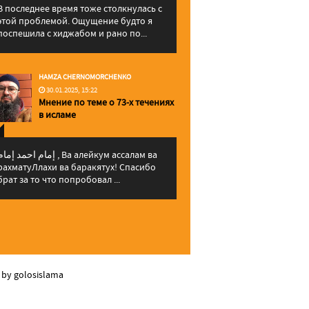
В последнее время тоже столкнулась с
этой проблемой. Ощущение будто я
поспешила с хиджабом и рано по...
HAMZA CHERNOMORCHENKO
30.01.2025, 15:22
Мнение по теме о 73-х течениях
в исламе
إمام احمد إما , Ва алейкум ассалам ва
рахматуЛлахи ва баракятух! Спасибо
брат за то что попробовал ...
 by golosislama