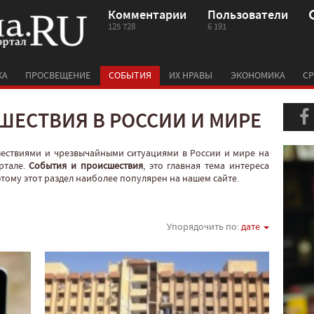
Комментарии
Пользователи
125 728
6 191
КА
ПРОСВЕЩЕНИЕ
СОБЫТИЯ
ИХ НРАВЫ
ЭКОНОМИКА
СР
ШЕСТВИЯ В РОССИИ И МИРЕ
шествиями и чрезвычайными ситуациями в России и мире на
ртале.
События и происшествия
, это главная тема интереса
оэтому этот раздел наиболее популярен на нашем сайте.
Упорядочить по:
дате