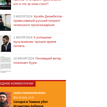
кто и что за этим стоит?
5 ИЮЛЯ'2024
Хусейн Джамбетов -
православный русский патриот
чеченского происхождения
1 ИЮЛЯ'2024
К успешным
мусульманам: прошло время
петлять
24 ИЮНЯ'2024
Посеявший ветер
пожинает бурю
ЕДНИЕ КОММЕНТАРИИ
HAMZA CHERNOMORCHENKO
03.06.2026, 23:29
Сегодня в Тюмени убит
Исомитдин Акбаров