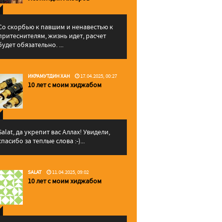
Со скорбью к павшим и ненавестью к
притеснителям, жизнь идет, расчет
будет обязательно. ...
ИКРАМУТДИН ХАН
17.04.2025, 00:27
10 лет с моим хиджабом
Salat, да укрепит вас Аллаx! Увидели,
спасибо за теплые слова :-)...
SALAT
11.04.2025, 09:02
10 лет с моим хиджабом