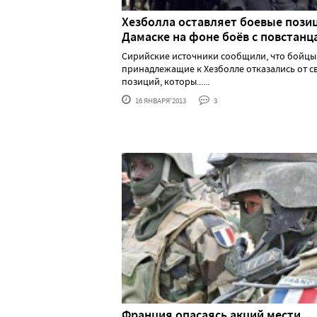
Хезболла оставляет боевые пози
Дамаске на фоне боёв с повстанц
Сирийские источники сообщили, что бойцы
принадлежащие к Хезболле отказались от с
позиций, которы......
16 ЯНВАРЯ'2013
3
Франция опасаясь акций мести