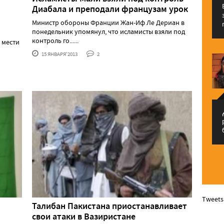
Диабала и преподали французам урок
Министр обороны Франции Жан-Иф Ле Дериан в
понедельник упомянул, что исламисты взяли под
контроль го......
 мести
15 ЯНВАРЯ'2013
2
م
Tweets
Талибан Пакистана приостанавливает
свои атаки в Вазиристане