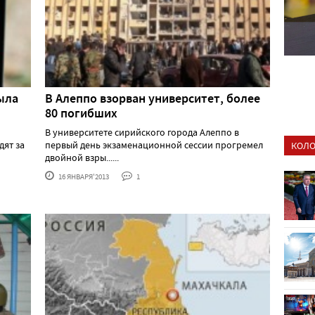
ыла
В Алеппо взорван университет, более
80 погибших
В университете сирийского города Алеппо в
дят за
первый день экзаменационной сессии прогремел
КОЛО
двойной взры......
16 ЯНВАРЯ'2013
1