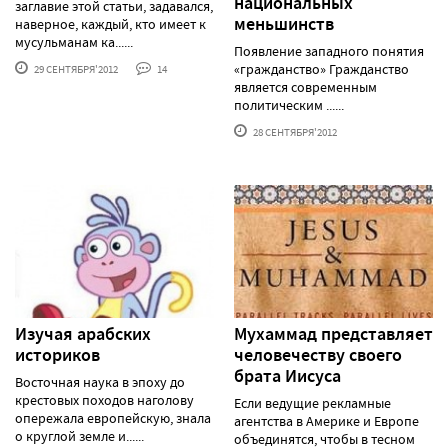
национальных
заглавие этой статьи, задавался,
меньшинств
наверное, каждый, кто имеет к
мусульманам ка......
Появление западного понятия
«гражданство» Гражданство
29 СЕНТЯБРЯ'2012
14
является современным
политическим ......
28 СЕНТЯБРЯ'2012
Изучая арабских
Мухаммад представляет
историков
человечеству своего
брата Иисуса
Восточная наука в эпоху до
крестовых походов наголову
Если ведущие рекламные
опережала европейскую, знала
агентства в Америке и Европе
о круглой земле и......
объединятся, чтобы в тесном