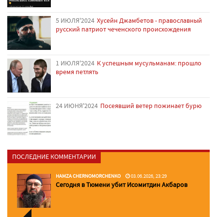
5 ИЮЛЯ'2024
Хусейн Джамбетов - православный
русский патриот чеченского происхождения
1 ИЮЛЯ'2024
К успешным мусульманам: прошло
время петлять
24 ИЮНЯ'2024
Посеявший ветер пожинает бурю
ПОСЛЕДНИЕ КОММЕНТАРИИ
HAMZA CHERNOMORCHENKO
03.06.2026, 23:29
Сегодня в Тюмени убит Исомитдин Акбаров