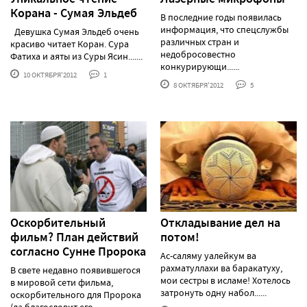
Корана - Сумая Эльдеб
В последние годы появилась
информация, что спецслужбы
Девушка Сумая Эльдеб очень
различных стран и
красиво читает Коран. Сура
недобросовестно
Фатиха и аяты из Суры Ясин.......
конкурирующи......
10 ОКТЯБРЯ'2012
1
8 ОКТЯБРЯ'2012
5
Оскорбительный
Откладывание дел на
фильм? План действий
потом!
согласно Сунне Пророка
Ас-саляму уалейкум ва
рахматуллахи ва баракатуху,
В свете недавно появившегося
мои сестры в исламе! Хотелось
в мировой сети фильма,
затронуть одну набол......
оскорбительного для Пророка