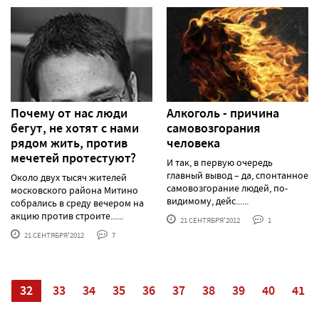
Почему от нас люди
Алкоголь - причина
бегут, не хотят с нами
самовозгорания
рядом жить, против
человека
мечетей протестуют?
И так, в первую очередь
главный вывод – да, спонтанное
Около двух тысяч жителей
самовозгорание людей, по-
московского района Митино
видимому, дейс......
собрались в среду вечером на
акцию против строите......
21 СЕНТЯБРЯ'2012
1
21 СЕНТЯБРЯ'2012
7
1
32
33
34
35
36
37
38
39
40
41