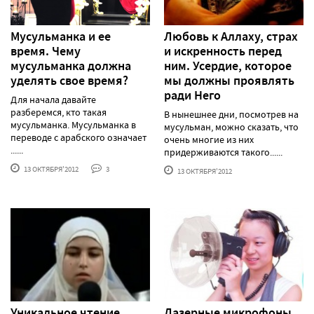
Мусульманка и ее
Любовь к Аллаху, страх
время. Чему
и искренность перед
мусульманка должна
ним. Усердие, которое
уделять свое время?
мы должны проявлять
ради Него
Для начала давайте
разберемся, кто такая
В нынешнее дни, посмотрев на
мусульманка. Мусульманка в
мусульман, можно сказать, что
переводе с арабского означает
очень многие из них
......
придерживаются такого......
13 ОКТЯБРЯ'2012
3
13 ОКТЯБРЯ'2012
Уникальное чтение
Лазерные микрофоны