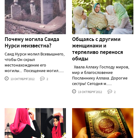
Почему могила Саида
Общаясь с другими
Нурси неизвестна?
женщинами и
терпеливо перенося
Саид Нурси молил Всевышнего,
обиды
чтобы Он скрыл
местонахождение его
Хвала Аллаху Господу миров,
могилы... Посещение могил......
мир и благословение
Посланнику Аллаха. Дорогие
13 ОКТЯБРЯ'2012
2
сестры! Сегодня м......
13 ОКТЯБРЯ'2012
2