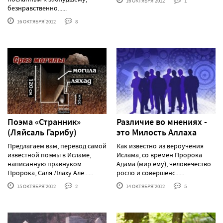
16 ОКТЯБРЯ'2012
1
безнравственно......
16 ОКТЯБРЯ'2012
8
Поэма «Странник»
Различие во мнениях -
(Ляйсаль Гарибу)
это Милость Аллаха
Предлагаем вам, перевод самой
Как известно из вероучения
известной поэмы в Исламе,
Ислама, со времен Пророка
написанную правнуком
Адама (мир ему), человечество
Пророка, Саля Ллаху Але......
росло и совершенс......
15 ОКТЯБРЯ'2012
2
14 ОКТЯБРЯ'2012
5