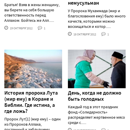
немусульман
Братья! Взяв в жены женщину,
вы берете на себя большую
У Пророка Мухаммада (мир и
ответственность перед
благословения ему) было много
Аллахом. Бойтесь же Алл......
качеств, которыми можно
восхищаться и котор......
19 ОКТЯБРЯ'2012
1
18 ОКТЯБРЯ'2012
1
История пророка Лута
День, когда не должно
(мир ему) в Коране и
быть голодных
Библии. Где истина, а
Каждый год в этот праздник
где ложь?
фонд «Солидарность»
распределяет жертвенное мясо
Пророк Лут[1] (мир ему) – один
среди с......
из Пророков Аллаха,
посланный к заблудшему,