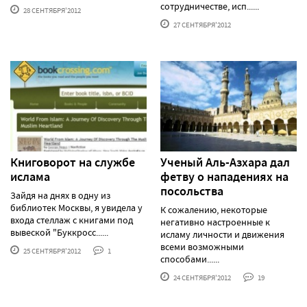
сотрудничестве, исп......
28 СЕНТЯБРЯ'2012
27 СЕНТЯБРЯ'2012
Книговорот на службе
Ученый Аль-Азхара дал
ислама
фетву о нападениях на
посольства
Зайдя на днях в одну из
библиотек Москвы, я увидела у
К сожалению, некоторые
входа стеллаж с книгами под
негативно настроенные к
вывеской "Буккросс......
исламу личности и движения
всеми возможными
25 СЕНТЯБРЯ'2012
1
способами......
24 СЕНТЯБРЯ'2012
19