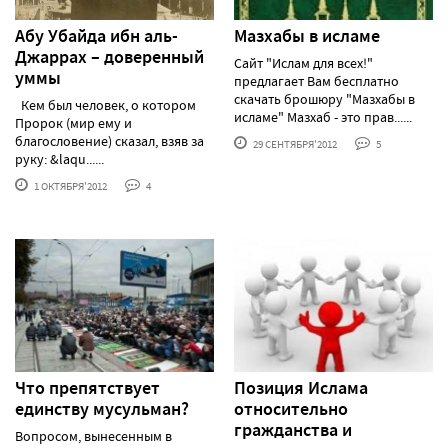
Абу Убайда ибн аль-
Мазхабы в исламе
Джаррах – доверенный
Сайт "Ислам для всех!"
уммы
предлагает Вам бесплатно
скачать брошюру "Мазхабы в
Кем был человек, о котором
исламе" Мазхаб - это прав......
Пророк (мир ему и
благословение) сказал, взяв за
29 СЕНТЯБРЯ'2012
5
руку: &laqu......
1 ОКТЯБРЯ'2012
4
Что препятствует
Позиция Ислама
единству мусульман?
относительно
гражданства и
Вопросом, вынесенным в