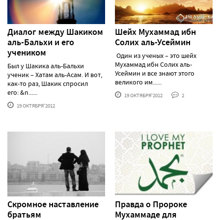
Диалог между Шакиком
Шейх Мухаммад ибн
аль-Бальхи и его
Солих аль-Усеймин
учеником
Один из ученых – это шейх
Мухаммад ибн Солих аль-
Был у Шакика аль-Бальхи
Усеймин и все знают этого
ученик – Хатам аль-Асам. И вот,
великого им......
как-то раз, Шакик спросил
его: &n......
19 ОКТЯБРЯ'2012
2
19 ОКТЯБРЯ'2012
Скромное наставление
Правда о Пророке
братьям
Мухаммаде для