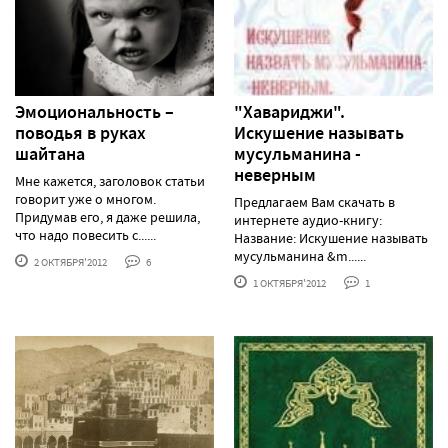
Эмоциональность –
"Хавариджи".
поводья в руках
Искушение называть
шайтана
мусульманина -
неверным
Мне кажется, заголовок статьи
говорит уже о многом.
Предлагаем Вам скачать в
Придумав его, я даже решила,
интернете аудио-книгу:
что надо повесить с......
Название: Искушение называть
мусульманина &m......
2 ОКТЯБРЯ'2012
6
1 ОКТЯБРЯ'2012
1