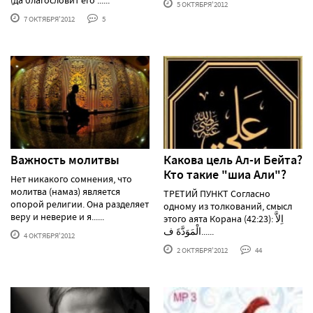
(да благословит его ......
5 ОКТЯБРЯ'2012
7 ОКТЯБРЯ'2012
5
Важность молитвы
Какова цель Ал-и Бейта?
Кто такие "шиа Али"?
Нет никакого сомнения, что
молитва (намаз) является
ТРЕТИЙ ПУНКТ Согласно
опорой религии. Она разделяет
одному из толкований, смысл
веру и неверие и я......
этого аята Корана (42:23): اِلاَّ
الْمَوَدَّةَ ف......
4 ОКТЯБРЯ'2012
2 ОКТЯБРЯ'2012
44