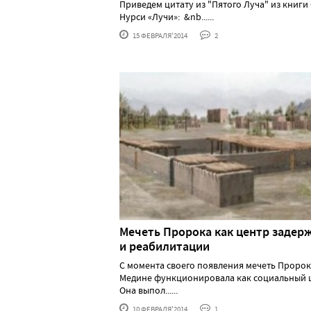
Приведем цитату из "Пятого Луча" из книги
Нурси «Лучи»: &nb......
15 ФЕВРАЛЯ'2014
2
Мечеть Пророка как центр задер
и реабилитации
С момента своего появления мечеть Пророк
Медине функционировала как социальный 
Она выпол......
10 ФЕВРАЛЯ'2014
1