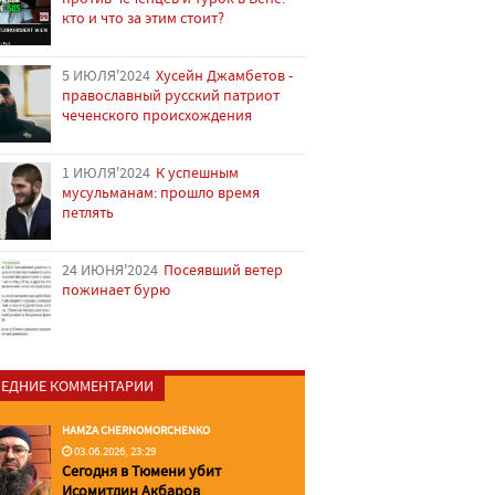
кто и что за этим стоит?
5 ИЮЛЯ'2024
Хусейн Джамбетов -
православный русский патриот
чеченского происхождения
1 ИЮЛЯ'2024
К успешным
мусульманам: прошло время
петлять
24 ИЮНЯ'2024
Посеявший ветер
пожинает бурю
ЕДНИЕ КОММЕНТАРИИ
HAMZA CHERNOMORCHENKO
03.06.2026, 23:29
Сегодня в Тюмени убит
Исомитдин Акбаров