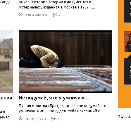
 Саида
Книга “История Татарии в документах и
материалах”, изданная в Москве в 1937 ......
11 ФЕВРАЛЯ'2014
7
م
жания
Не подумай, что я умничаю...
Пустая молитва «Брат, ты только не подумай, что я
умничаю. Я лишь хочу дать тебе искренний с......
а в
Tweets
центр.
7 ФЕВРАЛЯ'2014
2