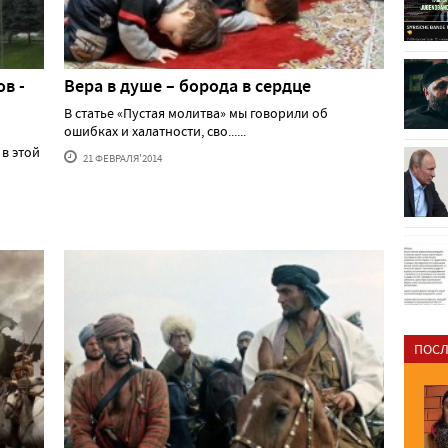
в -
Вера в душе – борода в сердце
В статье «Пустая молитва» мы говорили об
ошибках и халатности, сво......
 в этой
21 ФЕВРАЛЯ'2014
ПОСЛ