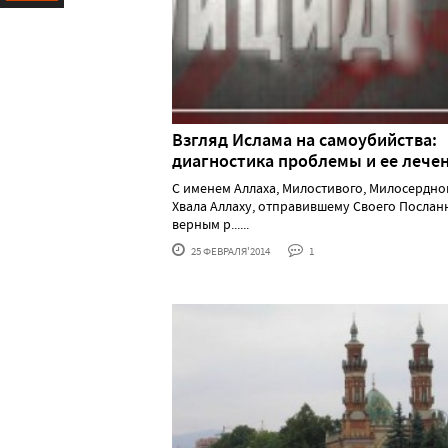
Ресурс
Взгляд Ислама на самоубийства:
диагностика проблемы и ее лече
С именем Аллаха, Милостивого, Милосердно
Хвала Аллаху, отправившему Своего Послан
верным р......
25 ФЕВРАЛЯ'2014
1