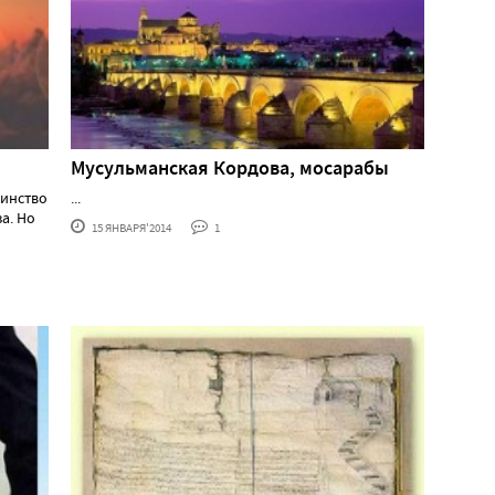
Мусульманская Кордова, мосарабы
шинство
...
а. Но
15 ЯНВАРЯ'2014
1