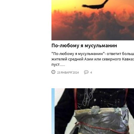
По-любому я мусульманин
"По-любому я мусульманин"- ответит боль
жителей средней Азии или северного Кавказ
пуст......
23 ЯНВАРЯ'2014
4