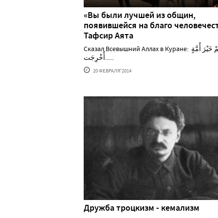
«Вы были лучшей из общин,
появившейся на благо человечеств
Тафсир Аята
Сказал Всевышний Аллах в Куране:​ ​كُنتُمْ خَيْرَ أُمَّةٍ
أُخْرِجَت......
20 ФЕВРАЛЯ'2014
Дружба троцкизм - кемализм