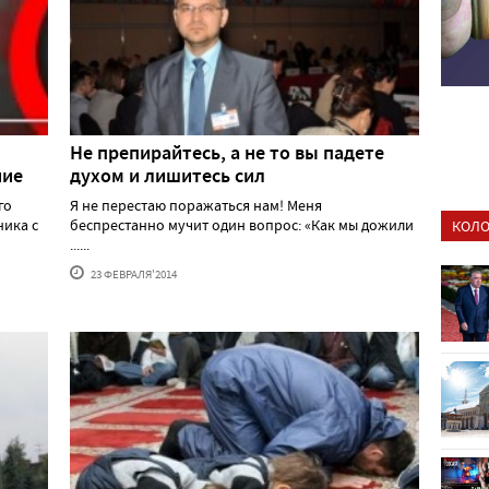
Не препирайтесь, а не то вы падете
ние
духом и лишитесь сил
го
Я не перестаю поражаться нам! Меня
ника с
беспрестанно мучит один вопрос: «Как мы дожили
КОЛО
......
23 ФЕВРАЛЯ'2014