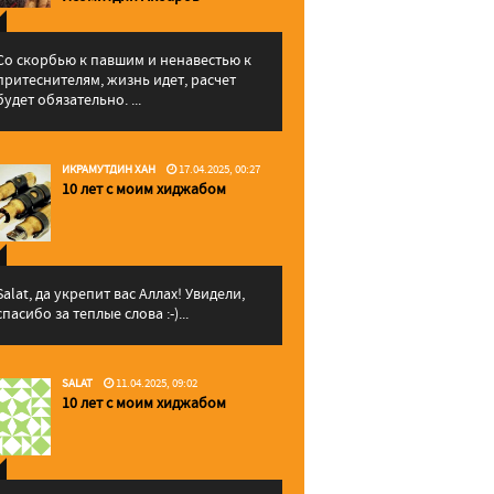
Со скорбью к павшим и ненавестью к
притеснителям, жизнь идет, расчет
будет обязательно. ...
ИКРАМУТДИН ХАН
17.04.2025, 00:27
10 лет с моим хиджабом
Salat, да укрепит вас Аллаx! Увидели,
спасибо за теплые слова :-)...
SALAT
11.04.2025, 09:02
10 лет с моим хиджабом