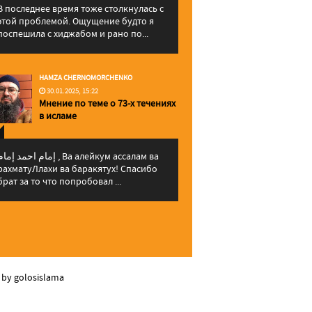
В последнее время тоже столкнулась с
этой проблемой. Ощущение будто я
поспешила с хиджабом и рано по...
HAMZA CHERNOMORCHENKO
30.01.2025, 15:22
Мнение по теме о 73-х течениях
в исламе
إمام احمد إما , Ва алейкум ассалам ва
рахматуЛлахи ва баракятух! Спасибо
брат за то что попробовал ...
 by golosislama