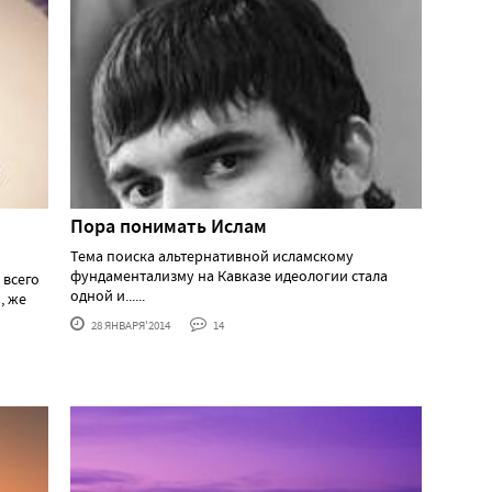
Пора понимать Ислам
Тема поиска альтернативной исламскому
фундаментализму на Кавказе идеологии стала
 всего
одной и......
, же
28 ЯНВАРЯ'2014
14