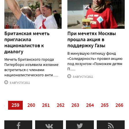
Британская мечеть
При мечетях Москвы
пригласила
прошла акция в
националистов к
поддержку Газы
диалогу
В минувшую пятницу фонд
«Солидарность» провел акцию
Мечеть британского города
под лозунгом «Поможем детям
Питерборо изъявила желание
П......
встретиться с членами
националистического анти......
8 АВГУСТА'2011
8 АВГУСТА'2011
58
259
260
261
262
263
264
265
266