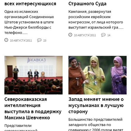
всех интересующихся
Страшного Суда
Одна из исламских
Кампания, развернутая
организаций Соединенных
российским еврейским
Штатов установила в штате
конгрессом, от лица которого
Нью-Джерси биллборды с
выступает израильский гра......
телефоно......
10 АВГУСТА'2011
14
10 АВГУСТА'2011
23
Северокавказская
Запад меняет мнение о
интеллигенция
мусульманах в лучшую
выступила в поддержку
сторону
Максима Шевченко
Большинство представителей
западного общества по
Представители
сравнению с 2006 годом видят
северокавказской