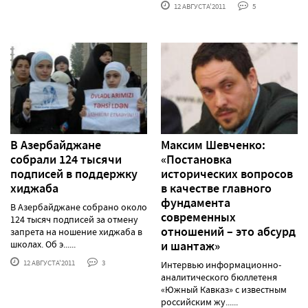
12 АВГУСТА'2011
5
В Азербайджане
Максим Шевченко:
собрали 124 тысячи
«Постановка
подписей в поддержку
исторических вопросов
хиджаба
в качестве главного
фундамента
В Азербайджане собрано около
современных
124 тысяч подписей за отмену
отношений – это абсурд
запрета на ношение хиджаба в
школах. Об э......
и шантаж»
12 АВГУСТА'2011
3
Интервью информационно-
аналитического бюллетеня
«Южный Кавказ» с известным
российским жу......