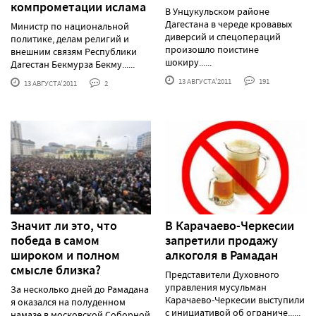
компрометации ислама
В Унцукульском районе
Дагестана в череде кровавых
Министр по национальной
диверсий и спецопераций
политике, делам религий и
произошло поистине
внешним связям Республики
шокиру......
Дагестан Бекмурза Бекму......
13 АВГУСТА'2011
191
13 АВГУСТА'2011
2
Значит ли это, что
В Карачаево-Черкесии
победа в самом
запретили продажу
широком и полном
алкоголя в Рамадан
смысле близка?
Представители Духовного
управления мусульман
За несколько дней до Рамадана
Карачаево-Черкесии выступили
я оказался на полуденном
с инициативой об ограниче......
намазе в московской Соборной