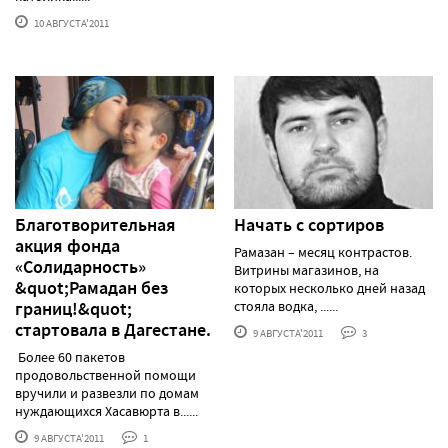
10 АВГУСТА'2011
Благотворительная
Начать с сортиров
акция фонда
Рамазан – месяц контрастов.
«Солидарность»
Витрины магазинов, на
&quot;Рамадан без
которых несколько дней назад
границ!&quot;
стояла водка, ......
стартовала в Дагестане.
9 АВГУСТА'2011
3
Более 60 пакетов
продовольственной помощи
вручили и развезли по домам
нуждающихся Хасавюрта в......
9 АВГУСТА'2011
1