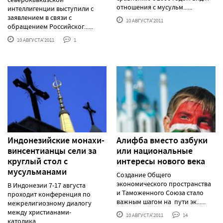
отношения с мусульм......
интеллигенции выступили с
заявлением в связи с
10 АВГУСТА'2011
обращением Российског......
10 АВГУСТА'2011
1
Индонезийские монахи-
Алифба вместо азбуки
винсентианцы сели за
или национальные
круглый стол с
интересы нового века
мусульманами
Создание Общего
экономического пространства
В Индонезии 7-17 августа
и Таможенного Союза стало
проходит конференция по
важным шагом на пути эк......
межрелигиозному диалогу
между христианами-
10 АВГУСТА'2011
14
католика......