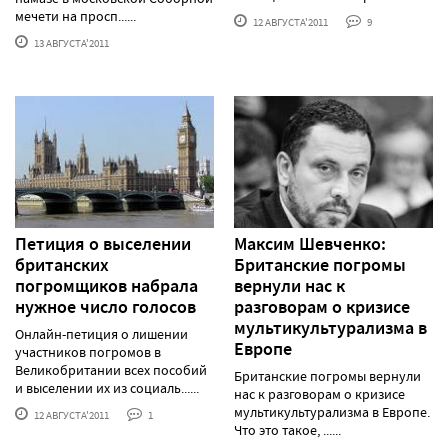
мечети на просп......
12 АВГУСТА'2011
9
13 АВГУСТА'2011
Петиция о выселении
Максим Шевченко:
британских
Британские погромы
погромщиков набрала
вернули нас к
нужное число голосов
разговорам о кризисе
мультикультурализма в
Онлайн-петиция о лишении
Европе
участников погромов в
Великобритании всех пособий
Британские погромы вернули
и выселении их из социаль......
нас к разговорам о кризисе
мультикультурализма в Европе.
12 АВГУСТА'2011
1
Что это такое, ......