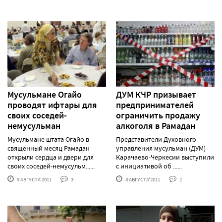
Мусульмане Огайо
ДУМ КЧР призывает
проводят ифтары для
предпринимателей
своих соседей-
ограничить продажу
немусульман
алкоголя в Рамадан
Мусульмане штата Огайо в
Представители Духовного
священный месяц Рамадан
управления мусульман (ДУМ)
открыли сердца и двери для
Карачаево-Черкесии выступили
своих соседей-немусульм......
с инициативой об ......
9 АВГУСТА'2011
3
8 АВГУСТА'2011
2