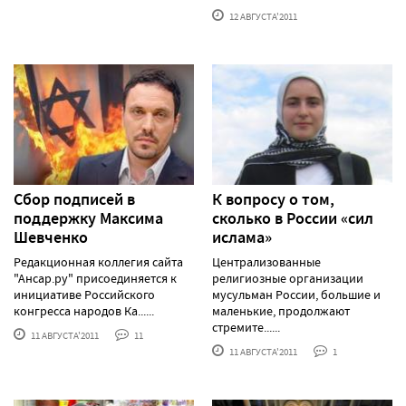
12 АВГУСТА'2011
Сбор подписей в
К вопросу о том,
поддержку Максима
сколько в России «сил
Шевченко
ислама»
Редакционная коллегия сайта
Централизованные
"Ансар.ру" присоединяется к
религиозные организации
инициативе Российского
мусульман России, большие и
конгресса народов Ка......
маленькие, продолжают
стремите......
11 АВГУСТА'2011
11
11 АВГУСТА'2011
1