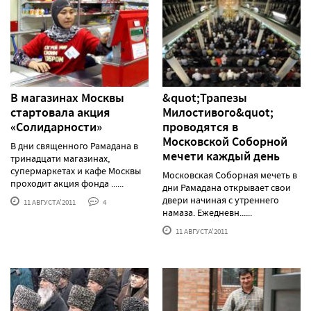
В магазинах Москвы
&quot;Трапезы
стартовала акция
Милостивого&quot;
«Солидарности»
проводятся в
Московской Соборной
В дни священного Рамадана в
мечети каждый день
тринадцати магазинах,
супермаркетах и кафе Москвы
Московская Соборная мечеть в
проходит акция фонда ......
дни Рамадана открывает свои
двери начиная с утреннего
11 АВГУСТА'2011
4
намаза. Ежедневн......
11 АВГУСТА'2011