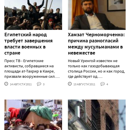
Египетский народ
Хамзат Черноморченко:
требует завершения
причина разногласий
власти военных в
между мусульманами в
стране
невежестве
Пресс ТВ - Египетские
Новый Уренгой известен не
активисты, собравшиеся на
только как газодобывающая
площади ат-Тахрир в Каире,
столица России, но и как город,
призвали вооруженные сил......
где действует од......
14 АВГУСТА'2011
3
13 АВГУСТА'2011
4