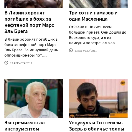
В Ливии хоронят
Три сотни намазов и
погибших в боях за
одна Масленица
нефтяной порт Марс
От Жени и Никиты всем
Эль Брега
большой привет. Они дошли до
Верховного суда, а я их
В Ливии хоронят погибших в
намедни повстречал в ав......
боях за нефтяной порт Марс
Эль Брега. За минувший день
13 АВГУСТА'2011
оппозиционеры пот......
13 АВГУСТА'2011
Экстремизм стал
Унцукуль и Тоттенхэм.
инструментом
Зверь в обличье толпы