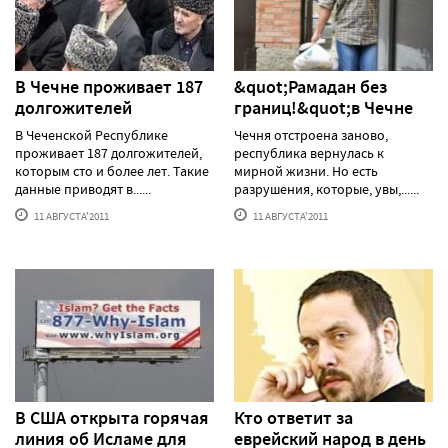
В Чечне проживает 187
&quot;Рамадан без
долгожителей
границ!&quot;в Чечне
В Чеченской Республике
Чечня отстроена заново,
проживает 187 долгожителей,
республика вернулась к
которым сто и более лет. Такие
мирной жизни. Но есть
данные приводят в......
разрушения, которые, увы,......
11 АВГУСТА'2011
11 АВГУСТА'2011
В США открыта горячая
Кто ответит за
линия об Исламе для
еврейский народ в день