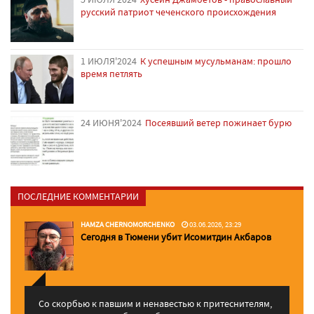
русский патриот чеченского происхождения
1 ИЮЛЯ'2024
К успешным мусульманам: прошло
время петлять
24 ИЮНЯ'2024
Посеявший ветер пожинает бурю
ПОСЛЕДНИЕ КОММЕНТАРИИ
HAMZA CHERNOMORCHENKO
03.06.2026, 23:29
Сегодня в Тюмени убит Исомитдин Акбаров
Со скорбью к павшим и ненавестью к притеснителям,