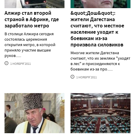
Алжир стал второй
&quot;Дош&quot;:
страной в Африке, где
жители Дагестана
заработало метро
считают, что местное
население уходит к
В столице Алжира сегодня
боевикам из-за
состоялась церемония
произвола силовиков
открытия метро, в которой
приняло участие высшее
Многие жители Дагестана
руков......
считают, что их земляки "уходят
в лес" и присоединяются к
1 НОЯБРЯ'2011
боевикам из-за про......
1 НОЯБРЯ'2011