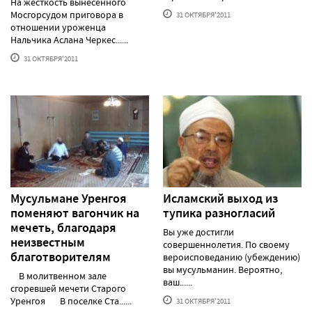
На жесткость вынесенного
Мосгорсудом приговора в
31 ОКТЯБРЯ'2011
отношении уроженца
Нальчика Аслана Черкес......
31 ОКТЯБРЯ'2011
Мусульмане Уренгоя
Исламский выход из
поменяют вагончик на
тупика разногласий
мечеть, благодаря
Вы уже достигли
неизвестным
совершеннолетия. По своему
благотворителям
вероисповеданию (убеждению)
вы мусульманин. Вероятно,
В молитвенном зале
ваш......
сгоревшей мечети Старого
Уренгоя В поселке Ста......
31 ОКТЯБРЯ'2011