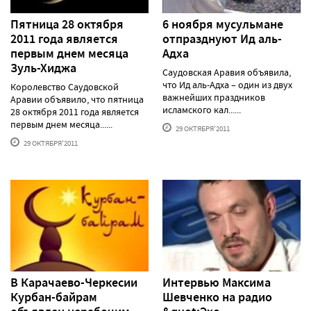
Пятница 28 октября
6 ноября мусульмане
2011 года является
отпразднуют Ид аль-
первым днем месяца
Адха
Зуль-Хиджа
Саудовская Аравия объявила,
что Ид аль-Адха – один из двух
Королевство Саудовской
важнейших праздников
Аравии объявило, что пятница
исламского кал......
28 октября 2011 года является
первым днем месяца......
29 ОКТЯБРЯ'2011
29 ОКТЯБРЯ'2011
В Карачаево-Черкесии
Интервью Максима
Курбан-байрам
Шевченко на радио