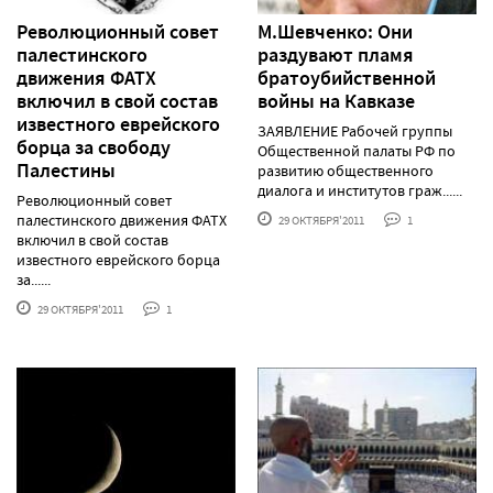
Революционный совет
М.Шевченко: Они
палестинского
раздувают пламя
движения ФАТХ
братоубийственной
включил в свой состав
войны на Кавказе
известного еврейского
ЗАЯВЛЕНИЕ Рабочей группы
борца за свободу
Общественной палаты РФ по
Палестины
развитию общественного
диалога и институтов граж......
Революционный совет
палестинского движения ФАТХ
29 ОКТЯБРЯ'2011
1
включил в свой состав
известного еврейского борца
за......
29 ОКТЯБРЯ'2011
1