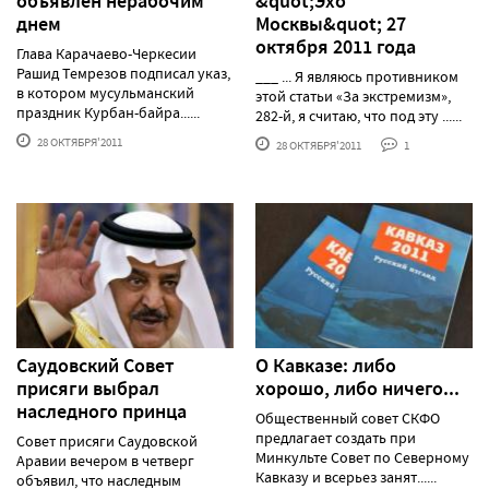
объявлен нерабочим
&quot;Эхо
днем
Москвы&quot; 27
октября 2011 года
Глава Карачаево-Черкесии
Рашид Темрезов подписал указ,
___ ... Я являюсь противником
в котором мусульманский
этой статьи «За экстремизм»,
праздник Курбан-байра......
282-й, я считаю, что под эту ......
28 ОКТЯБРЯ'2011
28 ОКТЯБРЯ'2011
1
Саудовский Совет
О Кавказе: либо
присяги выбрал
хорошо, либо ничего...
наследного принца
Общественный совет СКФО
предлагает создать при
Совет присяги Саудовской
Минкульте Совет по Северному
Аравии вечером в четверг
Кавказу и всерьез занят......
объявил, что наследным