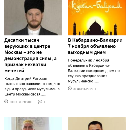
Десятки тысяч
В Кабардино-Балкарии
верующих в центре
7 ноября объявлено
Москвы – это не
выходным днем
демонстрация силы, а
Понедельник 7 ноября
признак нехватки
объявлен в Кабардино-
мечетей
Балкарии выходным днем по
случаю празднования
Когда Дмитрий Рогозин
мусульманско......
голословно заявляет о том, что
в дни праздников мусульман в
30 ОКТЯБРЯ'2011
центр Москвы свозя......
30 ОКТЯБРЯ'2011
1