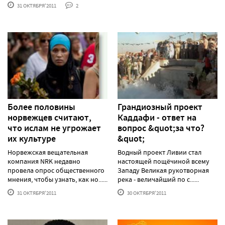
31 ОКТЯБРЯ'2011
2
Более половины
Грандиозный проект
норвежцев считают,
Каддафи - ответ на
что ислам не угрожает
вопрос &quot;за что?
их культуре
&quot;
Норвежская вещательная
Водный проект Ливии стал
компания NRK недавно
настоящей пощёчиной всему
провела опрос общественного
Западу Великая рукотворная
мнения, чтобы узнать, как но......
река - величайший по с......
31 ОКТЯБРЯ'2011
30 ОКТЯБРЯ'2011