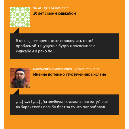
SALAT
11.04.2025, 09:02
10 лет с моим хиджабом
В последнее время тоже столкнулась с этой
проблемой. Ощущение будто я поспешила с
хиджабом и рано по...
HAMZA CHERNOMORCHENKO
30.01.2025, 15:22
Мнение по теме о 73-х течениях в исламе
إمام احمد إمام , Ва алейкум ассалам ва рахматуЛлахи
ва баракятух! Спасибо брат за то что попробовал ...