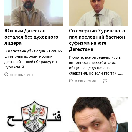
Южный Дагестан
Со смертью Хурикского
остался без духовного
пал последний бастион
лидера
суфизма на юге
Дагестана
В Дагестане убит один из самых
влиятельных религиозных
И опять, все определились в
деятелей — шейх Сиражудин
виновности ваххабитских
Хурикский. ......
общин, еще до начала
следствия. Но если это так,......
30 ОКТЯБРЯ'2011
30 ОКТЯБРЯ'2011
1