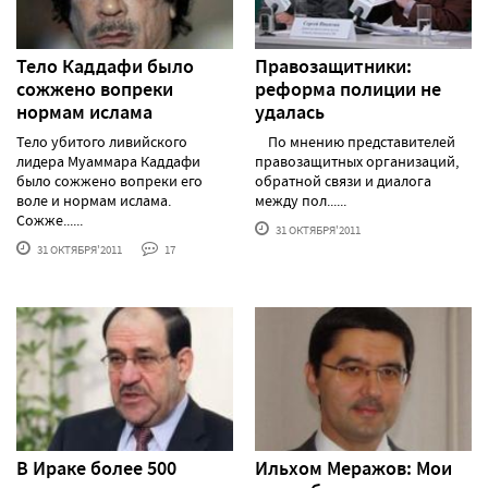
Тело Каддафи было
Правозащитники:
сожжено вопреки
реформа полиции не
нормам ислама
удалась
Тело убитого ливийского
По мнению представителей
лидера Муаммара Каддафи
правозащитных организаций,
было сожжено вопреки его
обратной связи и диалога
воле и нормам ислама.
между пол......
Сожже......
31 ОКТЯБРЯ'2011
31 ОКТЯБРЯ'2011
17
В Ираке более 500
Ильхом Меражов: Мои