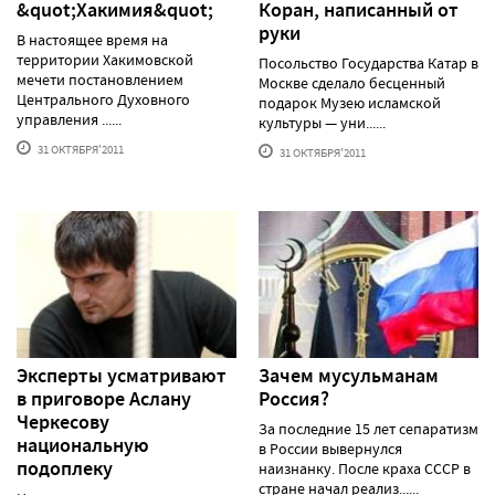
&quot;Хакимия&quot;
Коран, написанный от
руки
В настоящее время на
территории Хакимовской
Посольство Государства Катар в
мечети постановлением
Москве сделало бесценный
Центрального Духовного
подарок Музею исламской
управления ......
культуры — уни......
31 ОКТЯБРЯ'2011
31 ОКТЯБРЯ'2011
Эксперты усматривают
Зачем мусульманам
в приговоре Аслану
Россия?
Черкесову
За последние 15 лет сепаратизм
национальную
в России вывернулся
подоплеку
наизнанку. После краха СССР в
стране начал реализ......