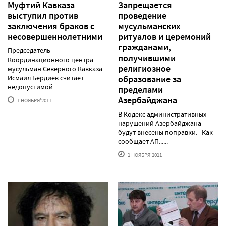
Муфтий Кавказа
Запрещается
выступил против
проведение
заключения браков с
мусульманских
несовершеннолетними
ритуалов и церемоний
гражданами,
Председатель
получившими
Координационного центра
религиозное
мусульман Северного Кавказа
Исмаил Бердиев считает
образование за
недопустимой......
пределами
Азербайджана
1 НОЯБРЯ'2011
В Кодекс административных
нарушений Азербайджана
будут внесены поправки. Как
сообщает АП......
1 НОЯБРЯ'2011