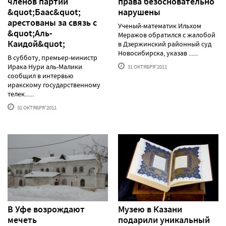
членов партии
права безосновательно
&quot;Баас&quot;
нарушены
арестованы за связь с
Ученый-математик Ильхом
&quot;Аль-
Меражов обратился с жалобой
Каидой&quot;
в Дзержинский районный суд
Новосибирска, указав ......
В субботу, премьер-министр
Ирака Нури аль-Малики
31 ОКТЯБРЯ'2011
сообщил в интервью
иракскому государственному
телек......
31 ОКТЯБРЯ'2011
В Уфе возрождают
Музею в Казани
мечеть
подарили уникальный