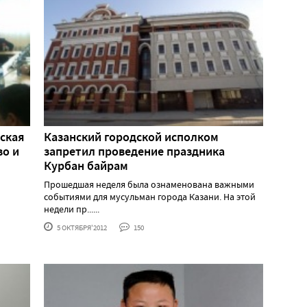
ская
Казанcкий городской исполком
во и
запретил проведение праздника
Курбан байрам
Прошедшая неделя была ознаменована важными
событиями для мусульман города Казани. На этой
недели пр......
5 ОКТЯБРЯ'2012
150