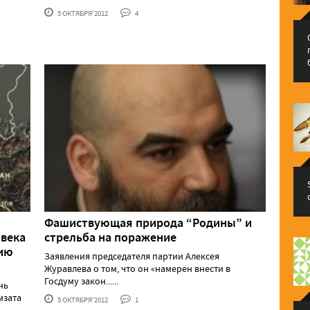
5 ОКТЯБРЯ'2012
4
Фашиствующая природа “Родины” и
овека
стрельба на поражение
цию
Заявления председателя партии Алексея
Журавлева о том, что он «намерен внести в
Госдуму закон......
нь
мзата
5 ОКТЯБРЯ'2012
1