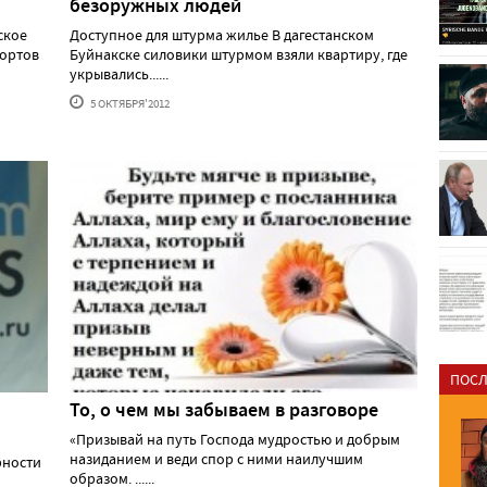
безоружных людей
ское
Доступное для штурма жилье В дагестанском
бортов
Буйнакске силовики штурмом взяли квартиру, где
укрывались......
5 ОКТЯБРЯ'2012
ПОСЛ
То, о чем мы забываем в разговоре
«Призывай на путь Господа мудростью и добрым
назиданием и веди спор с ними наилучшим
рности
образом. ......