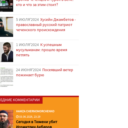
кто и что за этим стоит?
5 ИЮЛЯ'2024
Хусейн Джамбетов -
православный русский патриот
чеченского происхождения
1 ИЮЛЯ'2024
К успешным
мусульманам: прошло время
петлять
24 ИЮНЯ'2024
Посеявший ветер
пожинает бурю
ЕДНИЕ КОММЕНТАРИИ
HAMZA CHERNOMORCHENKO
03.06.2026, 23:29
Сегодня в Тюмени убит
Исомитдин Акбаров