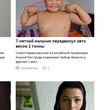
7-летний мальчик передвинул авто
весом 2 тонны
шие
Силач-первоклассник из китайской провинции
дым
Аньхой без труда поднимает любые тяжести и
двигает с мест......
5 ОКТЯБРЯ'2012
4