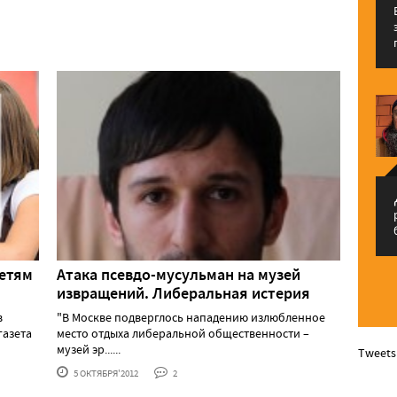
م
детям
Атака псевдо-мусульман на музей
извращений. Либеральная истерия
в
"В Москве подверглось нападению излюбленное
газета
место отдыха либеральной общественности –
музей эр......
Tweets
5 ОКТЯБРЯ'2012
2