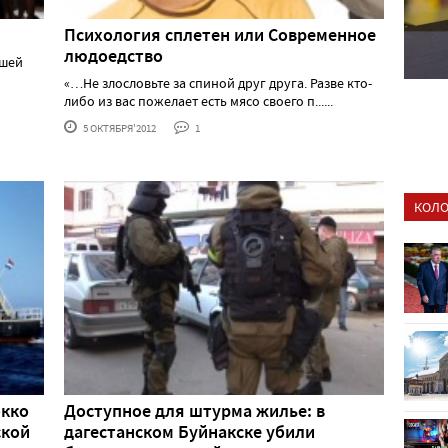
Психология сплетен или Современное
людоедство
дшей
«…Не злословьте за спиной друг друга. Разве кто-
либо из вас пожелает есть мясо своего п......
5 ОКТЯБРЯ'2012
1
КОЛО
окко
Доступное для штурма жилье: в
ской
дагестанском Буйнакске убили