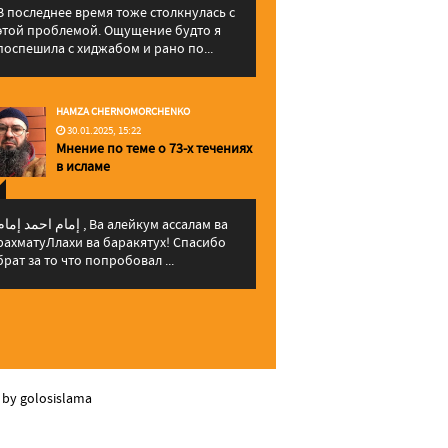
В последнее время тоже столкнулась с
этой проблемой. Ощущение будто я
поспешила с хиджабом и рано по...
HAMZA CHERNOMORCHENKO
30.01.2025, 15:22
Мнение по теме о 73-х течениях
в исламе
إمام احمد إما , Ва алейкум ассалам ва
рахматуЛлахи ва баракятух! Спасибо
брат за то что попробовал ...
 by golosislama