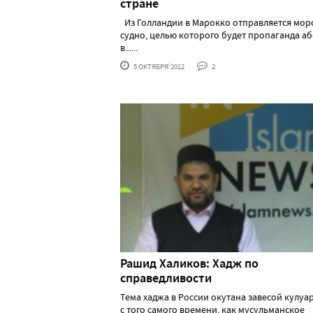
стране
Из Голландии в Марокко отправляется мор
судно, целью которого будет пропаганда а
в......
5 ОКТЯБРЯ'2012
2
Рашид Халиков: Хадж по
справедливости
Тема хаджа в России окутана завесой кулуа
с того самого времени, как мусульманское