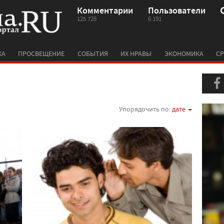
Комментарии
Пользователи
125 728
6 191
КА
ПРОСВЕЩЕНИЕ
СОБЫТИЯ
ИХ НРАВЫ
ЭКОНОМИКА
СР
Упорядочить по:
дате