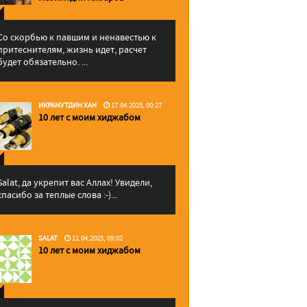
Со скорбью к павшим и ненавестью к
притеснителям, жизнь идет, расчет
будет обязательно. ...
ИКРАМУТДИН ХАН
17.04.2025, 00:27
10 лет с моим хиджабом
Salat, да укрепит вас Аллаx! Увидели,
спасибо за теплые слова :-)...
SALAT
11.04.2025, 09:02
10 лет с моим хиджабом