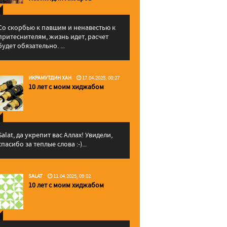
Со скорбью к павшим и ненавестью к
притеснителям, жизнь идет, расчет
будет обязательно. ...
ИКРАМУТДИН ХАН
17.04.2025, 00:27
10 лет с моим хиджабом
Salat, да укрепит вас Аллаx! Увидели,
спасибо за теплые слова :-)...
SALAT
11.04.2025, 09:02
10 лет с моим хиджабом