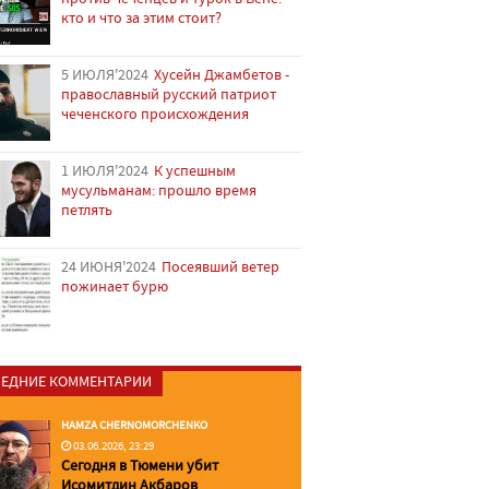
кто и что за этим стоит?
5 ИЮЛЯ'2024
Хусейн Джамбетов -
православный русский патриот
чеченского происхождения
1 ИЮЛЯ'2024
К успешным
мусульманам: прошло время
петлять
24 ИЮНЯ'2024
Посеявший ветер
пожинает бурю
ЕДНИЕ КОММЕНТАРИИ
HAMZA CHERNOMORCHENKO
03.06.2026, 23:29
Сегодня в Тюмени убит
Исомитдин Акбаров