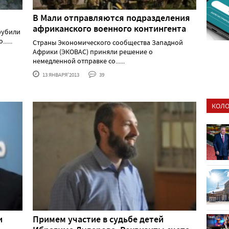
В Мали отправляются подразделения
африканского военного контингента
рубили
....
Страны Экономического сообщества Западной
Африки (ЭКОВАС) приняли решение о
немедленной отправке со......
13 ЯНВАРЯ'2013
39
КОЛО
и
Примем участие в судьбе детей