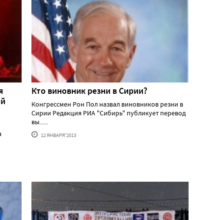
я
Кто виновник резни в Сирии?
ой
Конгрессмен Рон Пол назвал виновников резни в
Сирии Редакция РИА "Сибирь" публикует перевод
вы......
а
12 ЯНВАРЯ'2013