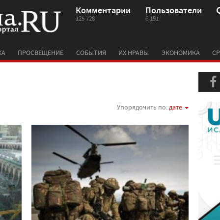
Комментарии
Пользователи
125 728
6 191
КА
ПРОСВЕЩЕНИЕ
СОБЫТИЯ
ИХ НРАВЫ
ЭКОНОМИКА
СР
Упорядочить по:
дате