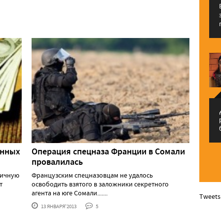
م
анных
Операция спецназа Франции в Сомали
провалилась
личную
Французским спецназовцам не удалось
т
освободить взятого в заложники секретного
агента на юге Сомали.......
Tweets
13 ЯНВАРЯ'2013
5