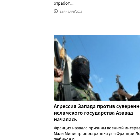
отработ......
13 ЯНВАРЯ'2013
Агрессия Запада против суверенн
исламского государства Азавад
началась
Франция назвала причины военной интерв
Мали Министр иностранных дел Франции Л
Фабиус в п......