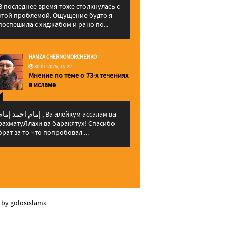
В последнее время тоже столкнулась с
этой проблемой. Ощущение будто я
поспешила с хиджабом и рано по...
HAMZA CHERNOMORCHENKO
30.01.2025, 15:22
Мнение по теме о 73-х течениях
в исламе
إمام احمد إما , Ва алейкум ассалам ва
рахматуЛлахи ва баракятух! Спасибо
брат за то что попробовал ...
 by golosislama