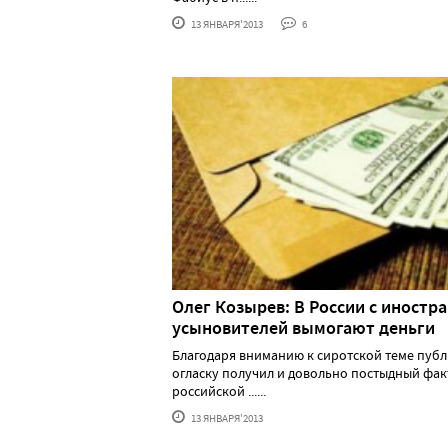
13 ЯНВАРЯ'2013
6
Олег Козырев: В России с иностр
усыновителей вымогают деньги
Благодаря вниманию к сиротской теме пуб
огласку получил и довольно постыдный фак
российской ......
13 ЯНВАРЯ'2013