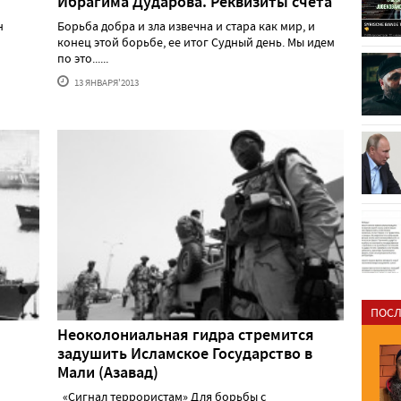
Ибрагима Дударова. Реквизиты счета
н
Борьба добра и зла извечна и стара как мир, и
конец этой борьбе, ее итог Судный день. Мы идем
по это......
13 ЯНВАРЯ'2013
ПОСЛ
Неоколониальная гидра стремится
задушить Исламское Государство в
Мали (Азавад)
«Сигнал террористам» Для борьбы с