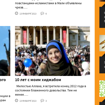
повстанцами-исламистами в Мали объявлены
чрезв......
13 ЯНВАРЯ'2013
6
ого
10 лет с моим хиджабом
Милостью Аллаха, я встретила конец 2012 года в
состоянии блаженного довольства. Тем не
менее......
енции в
оран
13 ЯНВАРЯ'2013
3