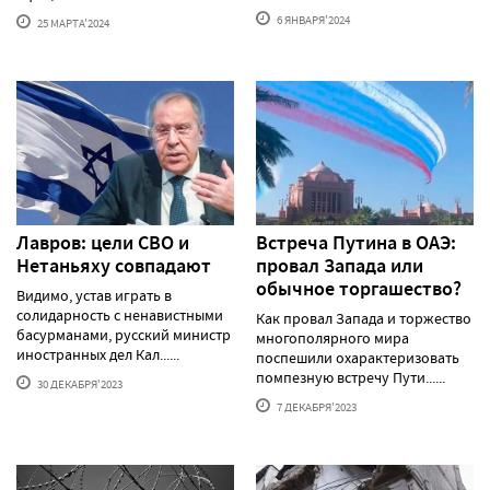
6 ЯНВАРЯ'2024
25 МАРТА'2024
Лавров: цели СВО и
Встреча Путина в ОАЭ:
Нетаньяху совпадают
провал Запада или
обычное торгашество?
Видимо, устав играть в
солидарность с ненавистными
Как провал Запада и торжество
басурманами, русский министр
многополярного мира
иностранных дел Кал......
поспешили охарактеризовать
помпезную встречу Пути......
30 ДЕКАБРЯ'2023
7 ДЕКАБРЯ'2023