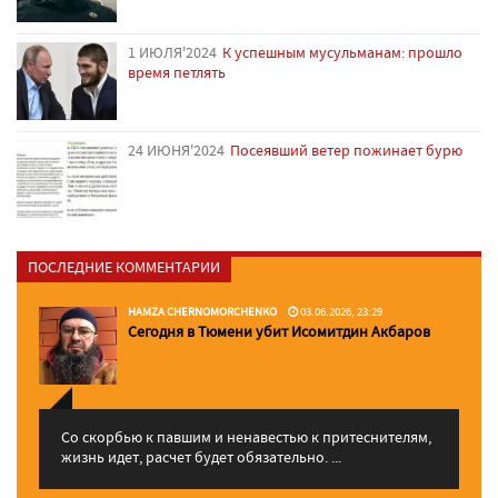
1 ИЮЛЯ'2024
К успешным мусульманам: прошло
время петлять
24 ИЮНЯ'2024
Посеявший ветер пожинает бурю
ПОСЛЕДНИЕ КОММЕНТАРИИ
HAMZA CHERNOMORCHENKO
03.06.2026, 23:29
Сегодня в Тюмени убит Исомитдин Акбаров
Со скорбью к павшим и ненавестью к притеснителям,
жизнь идет, расчет будет обязательно. ...