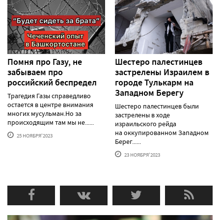
Помня про Газу, не
Шестеро палестинцев
забываем про
застрелены Израилем в
российский беспредел
городе Тулькарм на
Западном Берегу
Трагедия Газы справедливо
остается в центре внимания
Шестеро палестинцев были
многих мусульман.Но за
застрелены в ходе
происходящим там мы не......
израильского рейда
на оккупированном Западном
25 НОЯБРЯ'2023
Берег......
23 НОЯБРЯ'2023