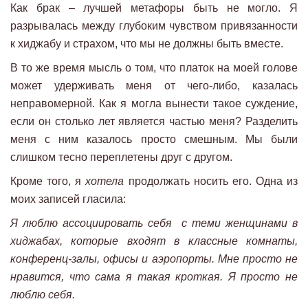
Как брак – лучшей метафоры быть не могло. Я
разрывалась между глубоким чувством привязанности
к хиджабу и страхом, что мы не должны быть вместе.
В то же время мысль о том, что платок на моей голове
может удерживать меня от чего-либо, казалась
неправомерной. Как я могла вынести такое суждение,
если он столько лет является частью меня? Разделить
меня с ним казалось просто смешным. Мы были
слишком тесно переплетены друг с другом.
Кроме того, я
хотел
а
продолжать носить его. Одна из
моих записей гласила:
Я люблю
ассоциировать себя с теми женщинами в
хиджабах, которые входят в
классны
е
комнат
ы
,
конференц-зал
ы
, офис
ы
и аэропор
ты
.
Мне просто не
нравится, что сама я такая кроткая
. Я просто не
люблю себя.