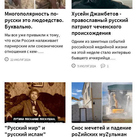
Многополярность по-
Хусейн Джамбетов -
русски это людоедство.
православный русский
Буквально.
патриот чеченского
происхождения
Мы все уже привыкли к тому,
что если Россия налаживает
Одним из заметных событий
парнерские или союзнические
российской медийной жизни
отношения с кем-......
на этой неделе стало интервью
бывшего ичкерийца......
22 ИЮЛЯ'2024
5 ИЮЛЯ'2024
1
"Русский мир" и
Снос мечетей и падение
"русский ислам"
роZийских муZульман