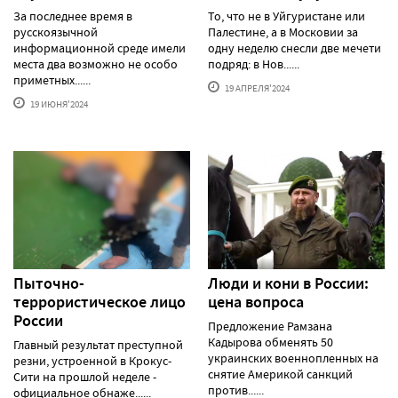
За последнее время в
То, что не в Уйгуристане или
русскоязычной
Палестине, а в Московии за
информационной среде имели
одну неделю снесли две мечети
места два возможно не особо
подряд: в Нов......
приметных......
19 АПРЕЛЯ'2024
19 ИЮНЯ'2024
Пыточно-
Люди и кони в России:
террористическое лицо
цена вопроса
России
Предложение Рамзана
Кадырова обменять 50
Главный результат преступной
украинских военнопленных на
резни, устроенной в Крокус-
снятие Америкой санкций
Сити на прошлой неделе -
против......
официальное обнаже......