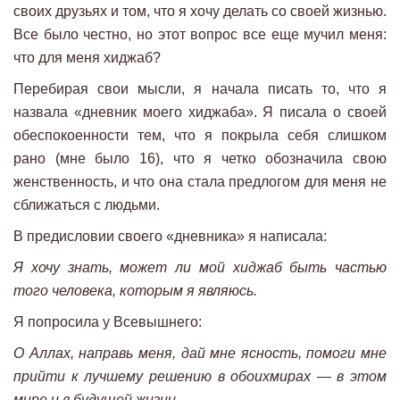
своих друзьях и том, что я хочу делать со своей жизнью.
Все было честно, но этот вопрос все еще мучил меня:
что для меня хиджаб?
Перебирая свои мысли, я начала писать то, что я
назвала «дневник моего хиджаба». Я писала о своей
обеспокоенности тем, что я покрыла себя слишком
рано (мне было 16), что я четко обозначила свою
женственность, и что она стала предлогом для меня не
сближаться с людьми.
В предисловии своего «дневника» я написала:
Я хочу знать,
м
ожет
ли мой хиджаб
быть частью
того человека, которым
я являюсь.
Я попросила у Всевышнего:
О
Аллах,
направь
меня, дай мне ясность,
помоги
мне
прийти к
лучшему
решению
в обоих
мирах — в
этом
мире и в будущей жизни.