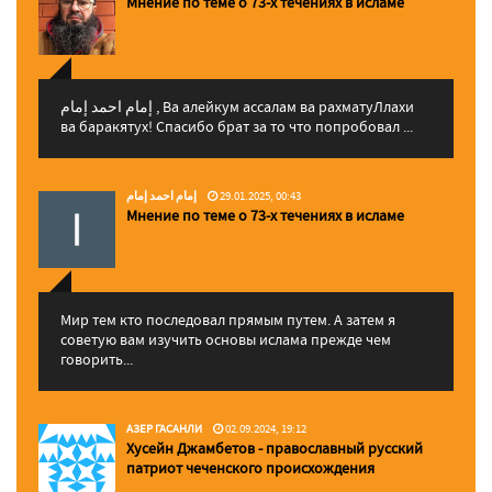
Мнение по теме о 73-х течениях в исламе
إمام احمد إمام , Ва алейкум ассалам ва рахматуЛлахи
ва баракятух! Спасибо брат за то что попробовал ...
إمام احمد إمام
29.01.2025, 00:43
Мнение по теме о 73-х течениях в исламе
Мир тем кто последовал прямым путем. А затем я
советую вам изучить основы ислама прежде чем
говорить...
АЗЕР ГАСАНЛИ
02.09.2024, 19:12
Хусейн Джамбетов - православный русский
патриот чеченского происхождения