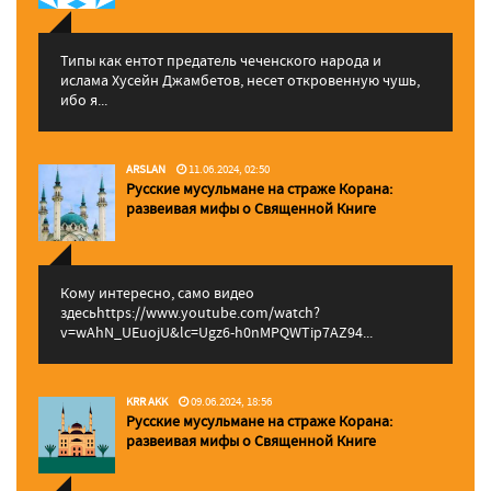
Типы как ентот предатель чеченского народа и
ислама Хусейн Джамбетов, несет откровенную чушь,
ибо я...
ARSLAN
11.06.2024, 02:50
Русские мусульмане на страже Корана:
pазвеивая мифы о Священной Книге
Кому интересно, само видео
здесьhttps://www.youtube.com/watch?
v=wAhN_UEuojU&lc=Ugz6-h0nMPQWTip7AZ94...
KRR AKK
09.06.2024, 18:56
Русские мусульмане на страже Корана:
pазвеивая мифы о Священной Книге