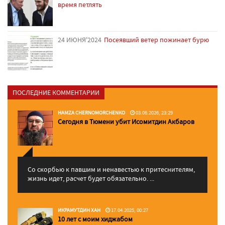
время петлять
24 ИЮНЯ'2024
Посеявший ветер пожинает бурю
ПОСЛЕДНИЕ КОММЕНТАРИИ
HAMZA CHERNOMORCHENKO
03.06.2026, 23:29
Сегодня в Тюмени убит Исомитдин Акбаров
Со скорбью к павшим и ненавестью к притеснителям,
жизнь идет, расчет будет обязательно. ...
ИКРАМУТДИН ХАН
17.04.2025, 00:27
10 лет с моим хиджабом