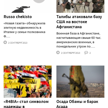
Russo chekisto
Талибы атаковали базу
США на востоке
«Новая газета» обнаружила
Афганистана
элитную недвижимость в
Италии у семьи полковника
Военная база в Афганистане,
Ф......
насчитывающая свыше 60 тыс.
американских военных, в
2 СЕНТЯБРЯ'2013
понедельник утром по......
2 СЕНТЯБРЯ'2013
2
«R4BIA» стал символом
Осада Обамы и барак
надежды в
Асада