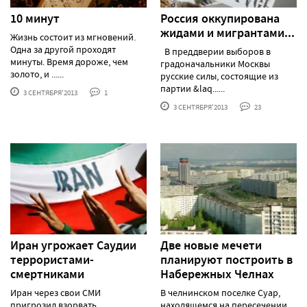
10 минут
Россия оккупирована
жидами и мигрантами...
Жизнь состоит из мгновений.
Одна за другой проходят
В преддверии выборов в
минуты. Время дороже, чем
градоначальники Москвы
золото, и ......
русские силы, состоящие из
партии &laq......
3 СЕНТЯБРЯ'2013
1
3 СЕНТЯБРЯ'2013
23
Иран угрожает Саудии
Две новые мечети
террористами-
планируют построить в
смертниками
Набережных Челнах
Иран через свои СМИ
В челнинском поселке Суар,
пригрозил взорвать
находящемся на пересечении