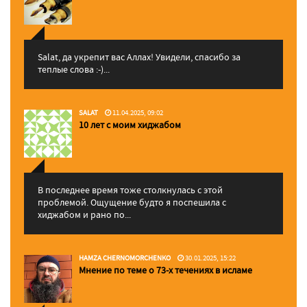
Salat, да укрепит вас Аллаx! Увидели, спасибо за
теплые слова :-)...
SALAT
11.04.2025, 09:02
10 лет с моим хиджабом
В последнее время тоже столкнулась с этой
проблемой. Ощущение будто я поспешила с
хиджабом и рано по...
HAMZA CHERNOMORCHENKO
30.01.2025, 15:22
Мнение по теме о 73-х течениях в исламе