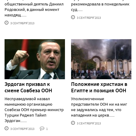
общественный деятель Даниил
рекомендовала в понедельник
Родовский, в данный момент
суд......
находящ......
3 СЕНТЯБРЯ'2013
3 СЕНТЯБРЯ'2013
Эрдоган призвал к
Положение христиан в
смене Совбеза ООН
Египте и позиция ООН
Несправедливой назвал
Уполномоченные
нынешнюю организацию
представители ООН ни на миг
Совбеза ООН премьер-министр
не задумались над тем, что
Турции Реджеп Тайип
нападения на церкв......
Эрдоган.......
3 СЕНТЯБРЯ'2013
3 СЕНТЯБРЯ'2013
1