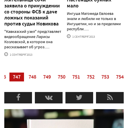
заявила о принуждении
мало
со стороны ФСБ к даче
Ингуша Магомеда Евлоева
ложных показаний
знали и любили не только в
против судьи Новикова
Ингушетии, но и за пределами
республи......
"Кавказский узел" представляет
видеообращение Ларисы
1 СЕНТЯБРЯ'2013
Козловской, в котором она
рассказывает об угроз......
1 СЕНТЯБРЯ'2013
746
747
748
749
750
751
752
753
754