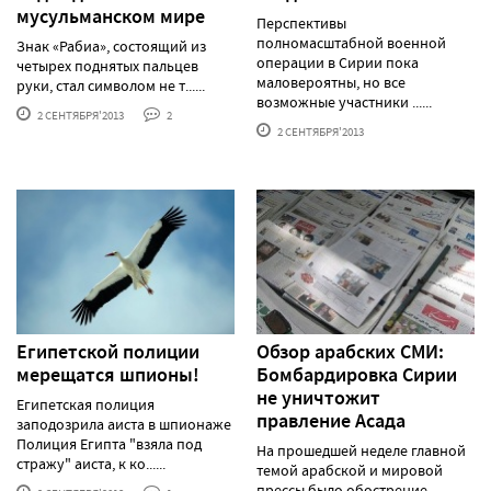
мусульманском мире
Перспективы
полномасштабной военной
Знак «Рабиа», состоящий из
операции в Сирии пока
четырех поднятых пальцев
маловероятны, но все
руки, стал символом не т......
возможные участники ......
2 СЕНТЯБРЯ'2013
2
2 СЕНТЯБРЯ'2013
Египетской полиции
Обзор арабских СМИ:
мерещатся шпионы!
Бомбардировка Сирии
не уничтожит
Египетская полиция
правление Асада
заподозрила аиста в шпионаже
Полиция Египта "взяла под
На прошедшей неделе главной
стражу" аиста, к ко......
темой арабской и мировой
прессы было обострение