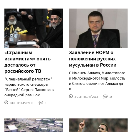
«Страшным
Заявление НОРМ о
исламистам» опять
положении русских
досталось от
мусульман в России
российского ТВ
С Именем Аллаха, Милостивого
и Милосердного! Мир, милость
"Специальный репортаж"
и благословения от Аллаха да
израильского спецкора
п......
"Вестей" Сергея Пашкова в
очередной раз шок......
3 СЕНТЯБРЯ'2013
16
3 СЕНТЯБРЯ'2013
8