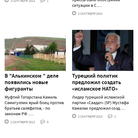
2 СЕНТЯБРЯ'2013
1
ситуации в С......
2 СЕНТЯБРЯ'2013
В "Алькинском " деле
Турецкий политик
появились новые
предложил создать
фигуранты
«исламское НАТО»
Муфтий Татарстана Камиль
Лидер турецкой исламской
Самигуллин ярый боец против
партии «Саадат» (SP) Мустафа
братьев саляфитов, - по
Камалак предложил созд......
законам РФ ......
2 СЕНТЯБРЯ'2013
1
2 СЕНТЯБРЯ'2013
9