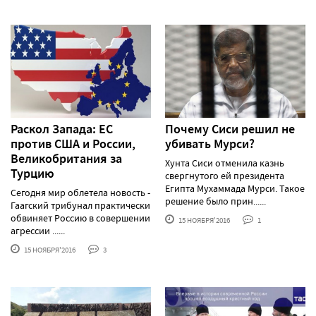
Раскол Запада: ЕС
Почему Сиси решил не
против США и России,
убивать Мурси?
Великобритания за
Хунта Сиси отменила казнь
Турцию
свергнутого ей президента
Египта Мухаммада Мурси. Такое
Сегодня мир облетела новость -
решение было прин......
Гаагский трибунал практически
обвиняет Россию в совершении
15 НОЯБРЯ'2016
1
агрессии ......
15 НОЯБРЯ'2016
3