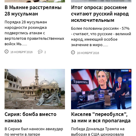
В Мьянме расстреляны
Итог опроса: россияне
28 мусульман
считают русский народ
исключительным
Порядка 28 мусульман
народности рохинджа
Более половины россиян - 57%
подверглись атакам с
- считают, что русские - великий
вертолетов правительственных
народ, имеющий особое
войск Мь......
значение в миро......
16 НОЯБРЯ'2016
2
16 НОЯБРЯ'2016
Сирия: бомба вместо
Киселев "переобулся",
намаза
за ним и вся пропаганда
В Сирии был нанесен авиаудар
Победа Дональда Трампа на
по мечети в лагере
выборах в США шокировала