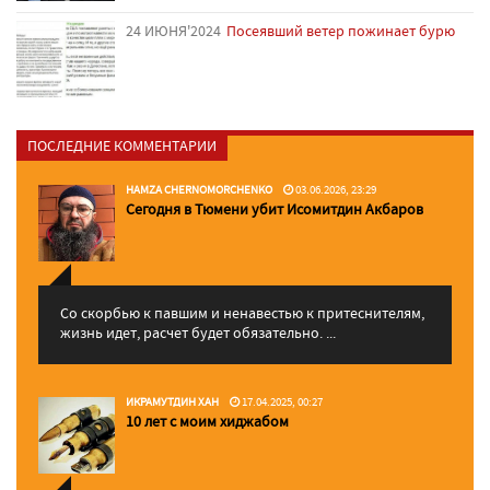
24 ИЮНЯ'2024
Посеявший ветер пожинает бурю
ПОСЛЕДНИЕ КОММЕНТАРИИ
HAMZA CHERNOMORCHENKO
03.06.2026, 23:29
Сегодня в Тюмени убит Исомитдин Акбаров
Со скорбью к павшим и ненавестью к притеснителям,
жизнь идет, расчет будет обязательно. ...
ИКРАМУТДИН ХАН
17.04.2025, 00:27
10 лет с моим хиджабом