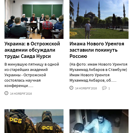
Украина: в Острожской
Имама Нового Уренгоя
академии обсуждали
заставили покинуть
труды Саида Нурси
Россию
В минувшую пятницу в одной
(На фото: имам Нового Уренгоя
из старейших академий
Мухаммад Акбаров в Стамбуле)
Украины - Острожской
Имам Нового Уренгоя
состоялась научная
Мухаммад Акбаров, об......
конференци......
14 НОЯБРЯ'2016
1
14 НОЯБРЯ'2016