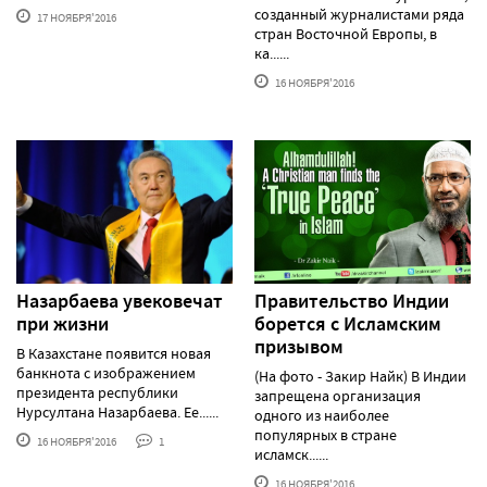
созданный журналистами ряда
17 НОЯБРЯ'2016
стран Восточной Европы, в
ка......
16 НОЯБРЯ'2016
Назарбаева увековечат
Правительство Индии
при жизни
борется с Исламским
призывом
В Казахстане появится новая
банкнота с изображением
(На фото - Закир Найк) В Индии
президента республики
запрещена организация
Нурсултана Назарбаева. Ее......
одного из наиболее
популярных в стране
16 НОЯБРЯ'2016
1
исламск......
16 НОЯБРЯ'2016