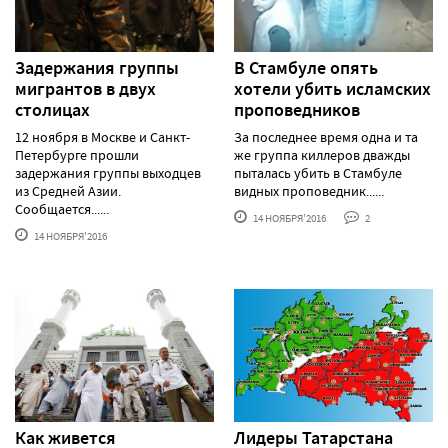
Задержания группы
В Стамбуле опять
мигрантов в двух
хотели убить исламских
столицах
проповедников
12 ноября в Москве и Санкт-
За последнее время одна и та
Петербурге прошли
же группа киллеров дважды
задержания группы выходцев
пыталась убить в Стамбуле
из Средней Азии.
видных проповедник......
Сообщается......
14 НОЯБРЯ'2016
2
14 НОЯБРЯ'2016
Как живется
Лидеры Татарстана