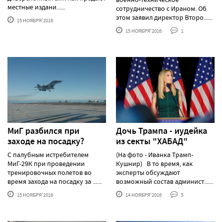
местные издани......
сотрудничество с Ираном. Об
этом заявил директор Второ......
15 НОЯБРЯ'2016
15 НОЯБРЯ'2016
1
МиГ разбился при
Дочь Трампа - иудейка
заходе на посадку?
из секты "ХАБАД"
С палубным истребителем
(На фото - Иванка Трамп-
МиГ-29К при проведении
Кушнир) В то время, как
тренировочных полетов во
эксперты обсуждают
время захода на посадку за ......
возможный состав админист......
15 НОЯБРЯ'2016
14 НОЯБРЯ'2016
5