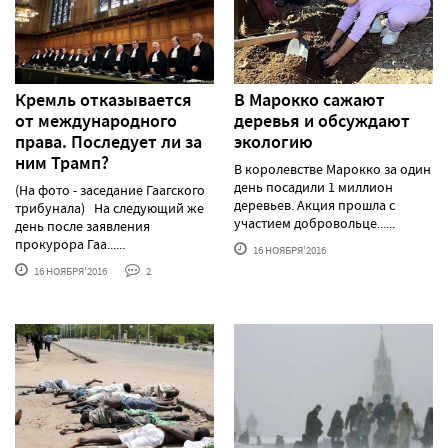
Кремль отказывается
В Марокко сажают
от международного
деревья и обсуждают
права. Последует ли за
экологию
ним Трамп?
В королевстве Марокко за один
день посадили 1 миллион
(На фото - заседание Гаагского
деревьев. Акция прошла с
трибунала) На следующий же
участием добровольце......
день после заявления
прокурора Гаа......
16 НОЯБРЯ'2016
16 НОЯБРЯ'2016
2