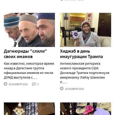
Дагмюриды "слили"
Хиджаб в день
своих имамов
инаугурации Трампа
Как известно, некоторое время
Антиисламская риторика
назад в Дагестане группа
нового президента США
официальных имамов из числа
Дональда Трапма подтолкнула
ДУМД выступила с......
американку Лайзу Шанклин
п......
16 НОЯБРЯ'2016
1
16 НОЯБРЯ'2016