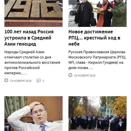
100 лет назад Россия
Новое достижение
устроила в Средней
РПЦ... крестный ход в
Азии геноцид
небе
Народы Средней Азии
Русская Православная Церковь
отмечают столетие со дня
Московского Патриархата (РПЦ
антиколониального восстания
МП, глава - Кирилл Гундяев) на
против Российской
днях похва......
империи,......
15 НОЯБРЯ'2016
15 НОЯБРЯ'2016
2