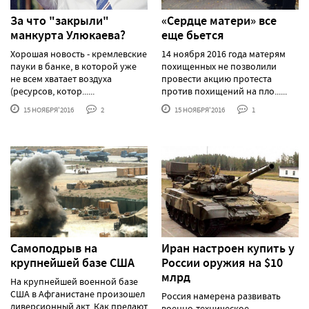
За что "закрыли"
«Сердце матери» все
манкурта Улюкаева?
еще бьется
Хорошая новость - кремлевские
14 ноября 2016 года матерям
пауки в банке, в которой уже
похищенных не позволили
не всем хватает воздуха
провести акцию протеста
(ресурсов, котор......
против похищений на пло......
15 НОЯБРЯ'2016
2
15 НОЯБРЯ'2016
1
Самоподрыв на
Иран настроен купить у
крупнейшей базе США
России оружия на $10
млрд
На крупнейшей военной базе
США в Афганистане произошел
Россия намерена развивать
диверсионный акт. Как предают
военно-техническое