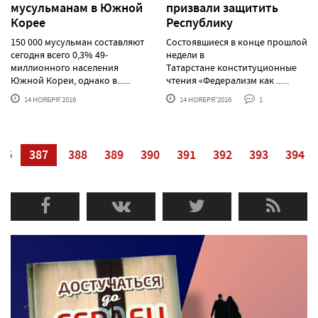
мусульманам в Южной
призвали защитить
Корее
Республику
150 000 мусульман составляют
Состоявшиеся в конце прошлой
сегодня всего 0,3% 49-
недели в
миллионного населения
Татарстане конституционные
Южной Кореи, однако в......
чтения «Федерализм как ......
14 НОЯБРЯ'2016
14 НОЯБРЯ'2016
1
86
387
388
389
390
391
392
393
394