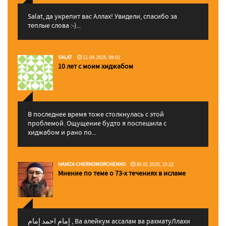
Salat, да укрепит вас Аллаx! Увидели, спасибо за
теплые слова :-)...
SALAT
11.04.2025, 09:02
10 лет с моим хиджабом
В последнее время тоже столкнулась с этой
проблемой. Ощущение будто я поспешила с
хиджабом и рано по...
HAMZA CHERNOMORCHENKO
30.01.2025, 15:22
Мнение по теме о 73-х течениях в исламе
إمام احمد إمام , Ва алейкум ассалам ва рахматуЛлахи