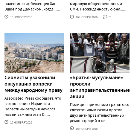
палестинских беженцев Хан-
мировую общественность и
Эшие под Дамаском, когда ......
СМИ. Неожиданностью она......
16 НОЯБРЯ'2016
16 НОЯБРЯ'2016
2
Сионисты узаконили
«Братья-мусульмане»
оккупацию вопреки
провели
международному праву
антиправительственные
акции
Associated Press сообщает, что
в отношениях Израиля и
Полиция применила гранаты со
Палестины сегодня начался
слезоточивым газом против
новый важный этап &......
двух антиправительственных
демонстраций в се......
16 НОЯБРЯ'2016
16 НОЯБРЯ'2016