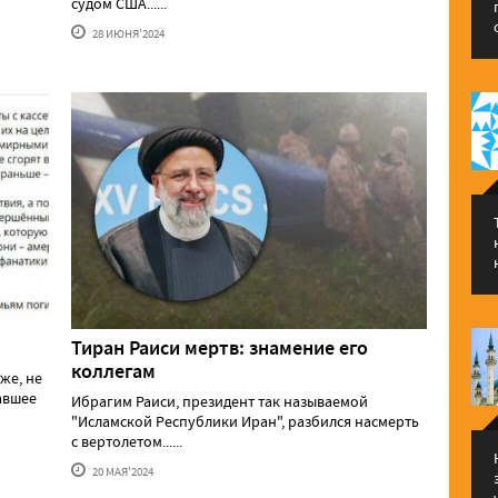
судом США......
28 ИЮНЯ'2024
Тиран Раиси мертв: знамение его
коллегам
же, не
давшее
Ибрагим Раиси, президент так называемой
"Исламской Республики Иран", разбился насмерть
с вертолетом......
20 МАЯ'2024