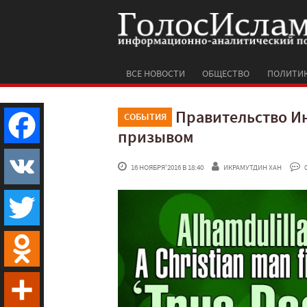
ВСЕ НОВОСТИ
ОБЩЕСТВО
ПОЛИТИ
Правительство И
СОБЫТИЯ
призывом
Facebook
 16 НОЯБРЯ'2016 В 18:40
ИКРАМУТДИН ХАН
 
VK
Twitter
Odnoklassniki