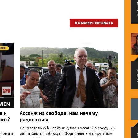
КОММЕНТИРОВАТЬ
م
в и
Ассанж на свободе: нам нечему
оит?
радоваться
Основатель WikiLeaks Джулиан Ассанж в среду, 26
ремя в
июня, был освобожден Федеральным окружным