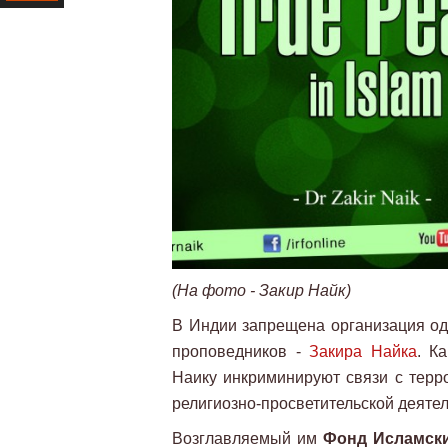
Ресурс
(На фото - Закир Найк)
В Индии запрещена организация од
проповедников -
Закира Найка
. К
Наику инкриминируют связи с терро
религиозно-просветительской деятель
Возглавляемый им
Фонд Исламски