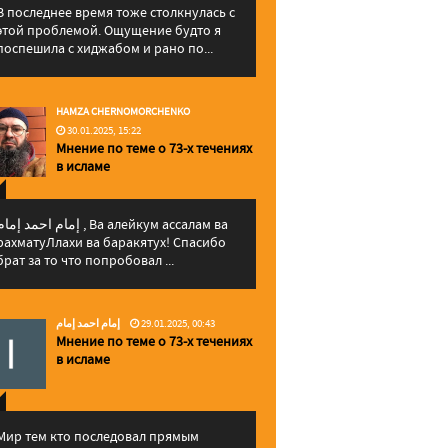
В последнее время тоже столкнулась с
этой проблемой. Ощущение будто я
поспешила с хиджабом и рано по...
HAMZA CHERNOMORCHENKO
30.01.2025, 15:22
Мнение по теме о 73-х течениях
в исламе
إمام احمد إما , Ва алейкум ассалам ва
рахматуЛлахи ва баракятух! Спасибо
брат за то что попробовал ...
إمام احمد إمام
29.01.2025, 00:43
Мнение по теме о 73-х течениях
в исламе
Мир тем кто последовал прямым