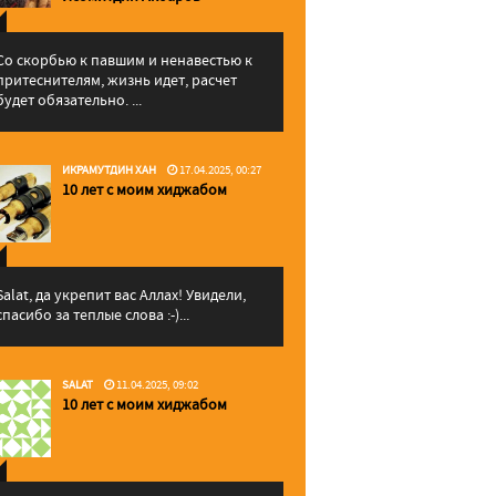
Со скорбью к павшим и ненавестью к
притеснителям, жизнь идет, расчет
будет обязательно. ...
ИКРАМУТДИН ХАН
17.04.2025, 00:27
10 лет с моим хиджабом
Salat, да укрепит вас Аллаx! Увидели,
спасибо за теплые слова :-)...
SALAT
11.04.2025, 09:02
10 лет с моим хиджабом