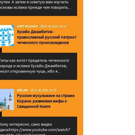
путем. А затем я советую вам изучить
основы ислама прежде чем говорить...
АЗЕР ГАСАНЛИ
02.09.2024, 19:12
Хусейн Джамбетов -
православный русский патриот
чеченского происхождения
Типы как ентот предатель чеченского
народа и ислама Хусейн Джамбетов,
несет откровенную чушь, ибо я...
ARSLAN
11.06.2024, 02:50
Русские мусульмане на страже
Корана: pазвеивая мифы о
Священной Книге
Кому интересно, само видео
здесьhttps://www.youtube.com/watch?