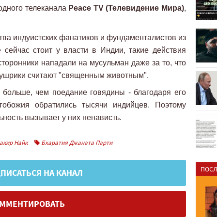
родного телеканала
Peace TV (Телевидение Мира)
,
ства индуистских фанатиков и фундаменталистов из
е сейчас стоит у власти в Индии, такие действия
торонники нападали на мусульман даже за то, что
 мушрики считают "священным животным".
 больше, чем поедание говядины - благодаря его
гобожия обратились тысячи индийцев. Поэтому
ьность вызывает у них ненависть.
акир Найк
Бхаратия Джаната Парти
ПОСЛ
ПИСАТЬСЯ НА КАНАЛ
ММЕНТИРОВАТЬ