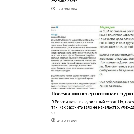
столице Австр......
12 ИЮЛЯ'2024
Посеявший ветер пожинает бурю
В России начался курортный сезон. Но, похо
так, как рассчитывало ее начальство, убеж
св......
24 ИЮНЯ'2024