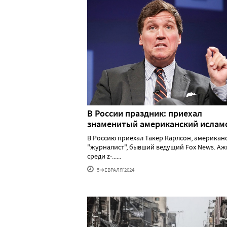
В России праздник: приехал
знаменитый американский исла
В Россию приехал Такер Карлсон, американ
"журналист", бывший ведущий Fox News. А
среди z-......
5 ФЕВРАЛЯ'2024