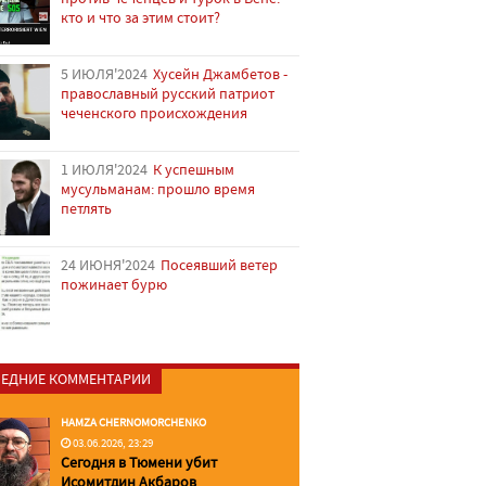
кто и что за этим стоит?
5 ИЮЛЯ'2024
Хусейн Джамбетов -
православный русский патриот
чеченского происхождения
1 ИЮЛЯ'2024
К успешным
мусульманам: прошло время
петлять
24 ИЮНЯ'2024
Посеявший ветер
пожинает бурю
ЕДНИЕ КОММЕНТАРИИ
HAMZA CHERNOMORCHENKO
03.06.2026, 23:29
Сегодня в Тюмени убит
Исомитдин Акбаров