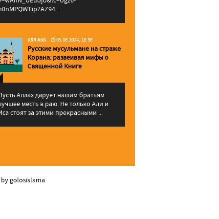
v=wAhN_UEuojU&lc=Ugz6-
h0nMPQWTip7AZ94...
KRR AKK
09.06.2024, 18:56
Русские мусульмане на страже
Корана: pазвеивая мифы о
Священной Книге
Пусть Аллах дарует нашим братьям
лучшее месть в раю. Не только Али и
Иса стоят за этими прекрасными ...
 by golosislama