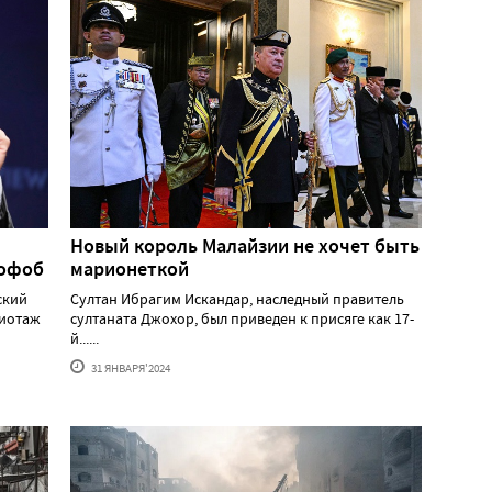
Новый король Малайзии не хочет быть
мофоб
марионеткой
ский
Султан Ибрагим Искандар, наследный правитель
жиотаж
султаната Джохор, был приведен к присяге как 17-
й......
31 ЯНВАРЯ'2024