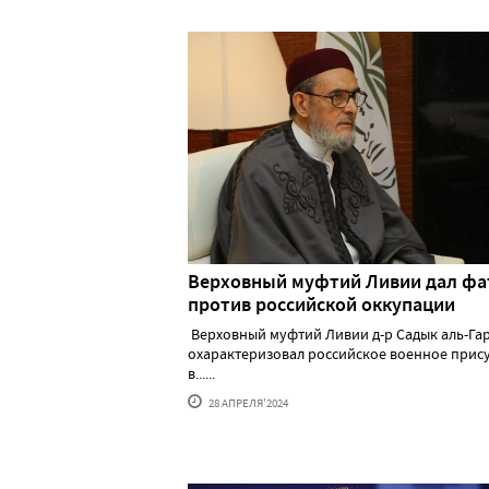
Верховный муфтий Ливии дал фа
против российской оккупации
Верховный муфтий Ливии д-р Садык аль-Га
охарактеризовал российское военное прис
в......
28 АПРЕЛЯ'2024