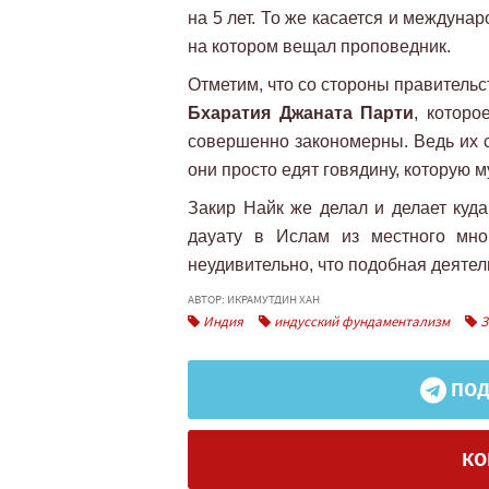
на 5 лет. То же касается и междуна
на котором вещал проповедник.
Отметим, что со стороны правитель
Бхаратия Джаната Парти
, которо
совершенно закономерны. Ведь их с
они просто едят говядину, которую
Закир Найк же делал и делает куда
дауату в Ислам из местного мно
неудивительно, что подобная деятел
АВТОР: ИКРАМУТДИН ХАН
Индия
индусский фундаментализм
З
ПОД
КО