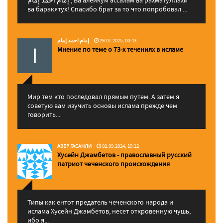
ва баракятух! Спасибо брат за то что попробовал ...
إمام احمد إمام
29.01.2025, 00:43
Мнение по теме о 73-х течениях в исламе
Мир тем кто последовал прямым путем. А затем я
советую вам изучить основы ислама прежде чем
говорить...
АЗЕР ГАСАНЛИ
02.09.2024, 19:12
Хусейн Джамбетов - православный русский
патриот чеченского происхождения
Типы как ентот предатель чеченского народа и
ислама Хусейн Джамбетов, несет откровенную чушь,
ибо я...