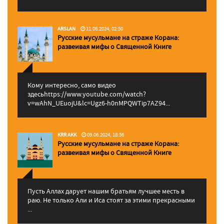
ARSLAN
11.06.2024, 02:50
Русские мусульмане на страже Корана:
pазвеивая мифы о Священной Книге
Кому интересно, само видео
здесьhttps://www.youtube.com/watch?
v=wAhN_UEuojU&lc=Ugz6-h0nMPQWTip7AZ94...
KRR AKK
09.06.2024, 18:56
Русские мусульмане на страже Корана:
pазвеивая мифы о Священной Книге
Пусть Аллах дарует нашим братьям лучшее месть в
раю. Не только Али и Иса стоят за этими прекрасными
...