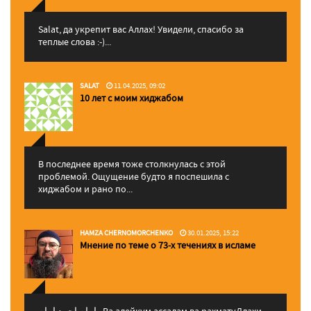
Salat, да укрепит вас Аллаx! Увидели, спасибо за
теплые слова :-)...
SALAT
11.04.2025, 09:02
10 лет с моим хиджабом
В последнее время тоже столкнулась с этой
проблемой. Ощущение будто я поспешила с
хиджабом и рано по...
HAMZA CHERNOMORCHENKO
30.01.2025, 15:22
Мнение по теме о 73-х течениях в исламе
إمام احمد إمام , Ва алейкум ассалам ва рахматуЛлахи