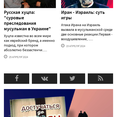
Русская хуцпа:
Иран - Израиль: суть
"суровые
игры
преследования
Атака Ирана на Израиль
мусульман в Украине"
вызвала в мусульманской среде
две основные реакции.Первая -
Хуцпа известна во всем мире
воодушевление, ......
как еврейский бренд, а именно
подход, при котором
15 АПРЕЛЯ'2024
абсолютно беззастенчи......
25 АПРЕЛЯ'2024