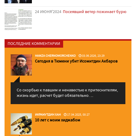
24 ИЮНЯ'2024
Посеявший ветер пожинает бурю
ПОСЛЕДНИЕ КОММЕНТАРИИ
HAMZA CHERNOMORCHENKO
03.06.2026, 23:29
Сегодня в Тюмени убит Исомитдин Акбаров
Со скорбью к павшим и ненавестью к притеснителям,
жизнь идет, расчет будет обязательно. ...
ИКРАМУТДИН ХАН
17.04.2025, 00:27
10 лет с моим хиджабом