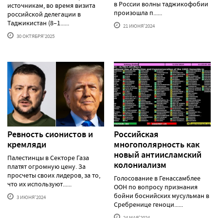
в России волны таджикофобии
источникам, во время визита
произошла п......
российской делегации в
Таджикистан (8–1......
21 ИЮНЯ'2024
30 ОКТЯБРЯ'2025
Ревность сионистов и
Российская
кремляди
многополярность как
новый антиисламский
Палестинцы в Секторе Газа
колониализм
платят огромную цену. За
просчеты своих лидеров, за то,
Голосование в Генассамблее
что их используют......
ООН по вопросу признания
бойни боснийских мусульман в
3 ИЮНЯ'2024
Сребренице геноци......
24 МАЯ'2024