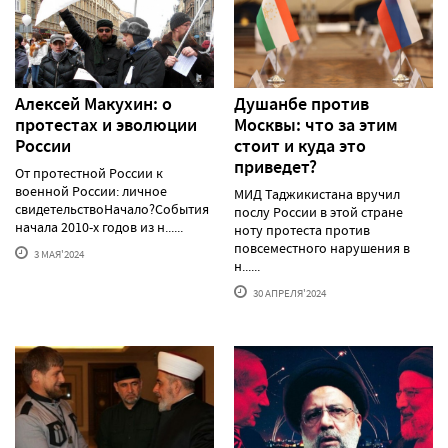
Алексей Макуxин: о
Душанбе против
протестаx и эволюции
Москвы: что за этим
России
стоит и куда это
приведет?
От протестной России к
военной России: личное
МИД Таджикистана вручил
свидетельствоНачало?События
послу России в этой стране
начала 2010-х годов из н......
ноту протеста против
повсеместного нарушения в
3 МАЯ'2024
н......
30 АПРЕЛЯ'2024