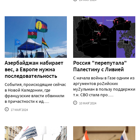
Азербайджан набирает
Россия "перепутала"
вес, а Европе нужна
Палестину с Ливией
последовательность
С начала войны в Газе одним из
аргументов роZийских
События, происходящие сейчас
муZульман в пользу поддержки
в Новой Каледонии, где
т.н. СВО стала про......
французские власти обвинили
в причастности к ид......
10 МАЯ'2024
17 МАЯ'2024