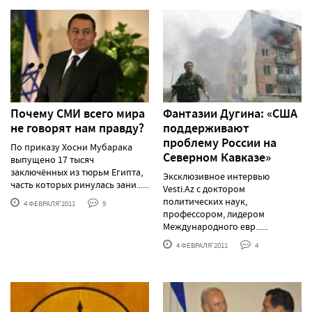
Почему СМИ всего мира
Фантазии Дугина: «США
не говорят нам правду?
поддерживают
проблему России на
По приказу Хосни Мубарака
Северном Кавказе»
выпущено 17 тысяч
заключённых из тюрьм Египта,
Эксклюзивное интервью
часть которых ринулась зани......
Vesti.Az с доктором
политических наук,
4 ФЕВРАЛЯ'2011
9
профессором, лидером
Международного евр......
4 ФЕВРАЛЯ'2011
4