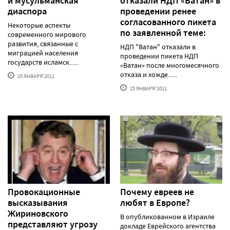
и мусульманская
отказали НДП «Ватан» в
диаспора
проведении ренее
согласованного пикета
Некоторые аспекты
по заявленной теме:
современного мирового
развития, связанные с
НДП "Ватан" отказали в
миграцией населения
проведении пикета НДП
государств исламск......
«Ватан» после многомесячного
отказа и хожде......
25 ЯНВАРЯ'2011
25 ЯНВАРЯ'2011
Провокационные
Почему евреев не
высказывания
любят в Европе?
Жириновского
В опубликованном в Израиле
представляют угрозу
докладе Еврейского агентства