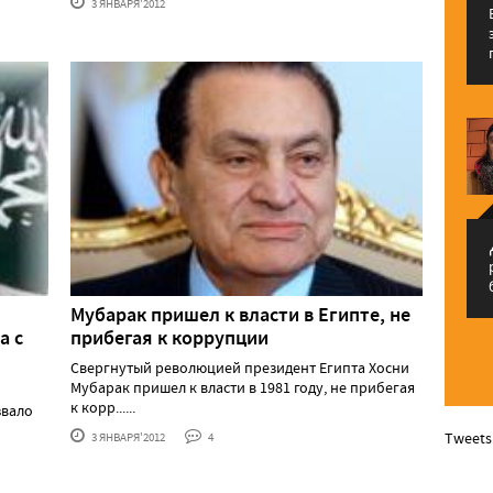
3 ЯНВАРЯ'2012
م
Мубарак пришел к власти в Египте, не
а с
прибегая к коррупции
Свергнутый революцией президент Египта Хосни
Мубарак пришел к власти в 1981 году, не прибегая
к корр......
звало
Tweets
3 ЯНВАРЯ'2012
4