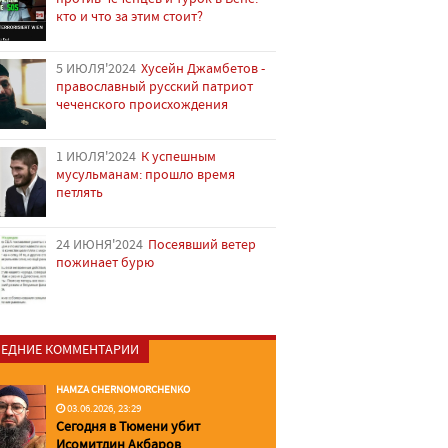
кто и что за этим стоит?
5 ИЮЛЯ'2024
Хусейн Джамбетов -
православный русский патриот
чеченского происхождения
1 ИЮЛЯ'2024
К успешным
мусульманам: прошло время
петлять
24 ИЮНЯ'2024
Посеявший ветер
пожинает бурю
ЕДНИЕ КОММЕНТАРИИ
HAMZA CHERNOMORCHENKO
03.06.2026, 23:29
Сегодня в Тюмени убит
Исомитдин Акбаров