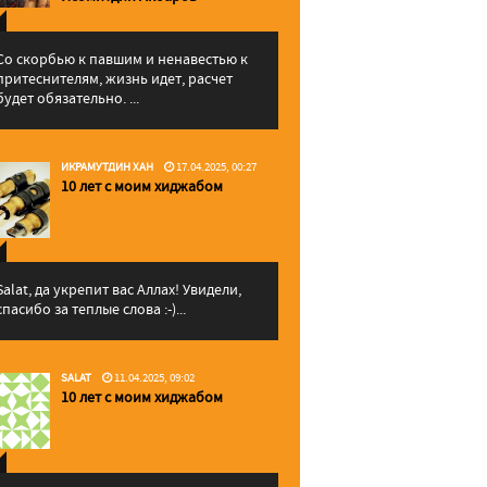
Со скорбью к павшим и ненавестью к
притеснителям, жизнь идет, расчет
будет обязательно. ...
ИКРАМУТДИН ХАН
17.04.2025, 00:27
10 лет с моим хиджабом
Salat, да укрепит вас Аллаx! Увидели,
спасибо за теплые слова :-)...
SALAT
11.04.2025, 09:02
10 лет с моим хиджабом