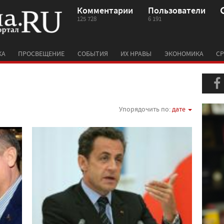
Комментарии
Пользователи
125 728
6 191
КА
ПРОСВЕЩЕНИЕ
СОБЫТИЯ
ИХ НРАВЫ
ЭКОНОМИКА
СР
Упорядочить по:
дате