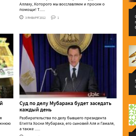
Аллаху, Которого мы восславляем и просим о
помощи! Т......
3 ЯНВАРЯ'2012
1
й
Суд по делу Мубарака будет заседать
каждый день
я
Разбирательства по делу бывшего президента
нижнюю
Египта Хосни Мубарака, его сыновей Аля и Гамаля,
а также ......