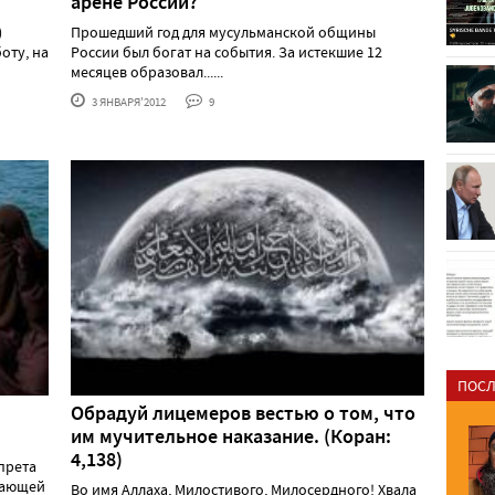
арене России?
)
Прошедший год для мусульманской общины
оту, на
России был богат на события. За истекшие 12
месяцев образовал......
3 ЯНВАРЯ'2012
9
ПОСЛ
Обрадуй лицемеров вестью о том, что
им мучительное наказание. (Коран:
4,138)
прета
вающей
Во имя Аллаха, Милостивого, Милосердного! Хвала