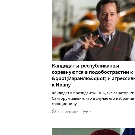
Кандидаты-республиканцы
соревнуются в подобострастии к
&quot;Израилю&quot; и агрессив
к Ирану
Кандидат в президенты США, экс-сенатор Ри
Санторум заявил, что в случае его избрания
санкциониру......
3 ЯНВАРЯ'2012
6