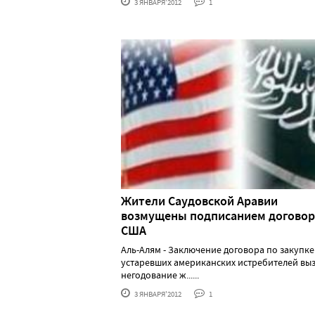
3 ЯНВАРЯ'2012
1
Жители Саудовской Аравии
возмущены подписанием договор
США
Аль-Алям - Заключение договора по закупке
устаревших американских истребителей вы
негодование ж......
3 ЯНВАРЯ'2012
1