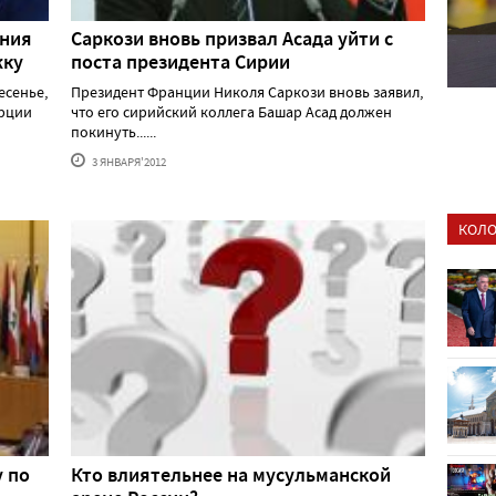
ания
Саркози вновь призвал Асада уйти с
жку
поста президента Сирии
есенье,
Президент Франции Николя Саркози вновь заявил,
урции
что его сирийский коллега Башар Асад должен
покинуть......
3 ЯНВАРЯ'2012
КОЛО
у по
Кто влиятельнее на мусульманской