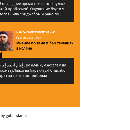
В последнее время тоже столкнулась с
этой проблемой. Ощущение будто я
поспешила с хиджабом и рано по...
HAMZA CHERNOMORCHENKO
30.01.2025, 15:22
Мнение по теме о 73-х течениях
в исламе
إمام احمد إما , Ва алейкум ассалам ва
рахматуЛлахи ва баракятух! Спасибо
брат за то что попробовал ...
 by golosislama