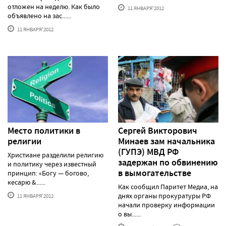
отложен на неделю. Как было
11 ЯНВАРЯ'2012
объявлено на зас......
11 ЯНВАРЯ'2012
Место политики в
Сергей Викторович
религии
Минаев зам начальника
(ГУПЭ) МВД РФ
Христиане разделили религию
задержан по обвинению
и политику через известный
в вымогательстве
принцип: «Богу — богово,
кесарю &......
Как сообщил Паритет Медиа, на
днях органы прокуратуры РФ
11 ЯНВАРЯ'2012
начали проверку информации
о вы......