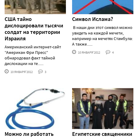
США тайно
Символ Ислама?
дислоцировали тысячи
В наши дни этот символ можно
солдат на территории
увидеть на каждой мечети,
Израиля
например на мечетях Стамбула:
А также......
Американский интернет-сайт
“Американ Фри Пресс”
10 ЯНВАРЯ'2012
4
обнародовал факт тайной
дислокации на те......
10 ЯНВАРЯ'2012
3
Можно ли работать
Египетские священники