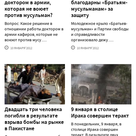
доктором в армии,
благодарны «Братьям-
которая не воюет
мусульманам» за
против мусульман?
защиту
Вопрос: Какое решение в
Молодежное крыло «Братьев-
отношении работы доктором в
мусульман» и Партии свободы
армии кафиров, которые не
и справедливости
воюют против мусу......
организовало дежу......
10 ЯНВАРЯ'2012
10 ЯНВАРЯ'2012
Двадцать три человека
9 января в столице
погибли в результате
Ирака совершен теракт
взрыва бомбы на рынке
В понедельник, 9 января, в
в Пакистане
столице Ирака совершен
теракт. В результате двух