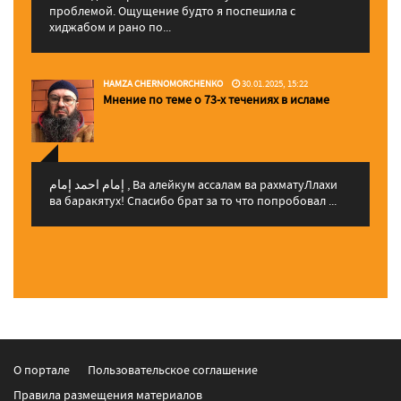
проблемой. Ощущение будто я поспешила с
хиджабом и рано по...
HAMZA CHERNOMORCHENKO
30.01.2025, 15:22
Мнение по теме о 73-х течениях в исламе
إمام احمد إمام , Ва алейкум ассалам ва рахматуЛлахи
ва баракятух! Спасибо брат за то что попробовал ...
О портале
Пользовательское соглашение
Правила размещения материалов