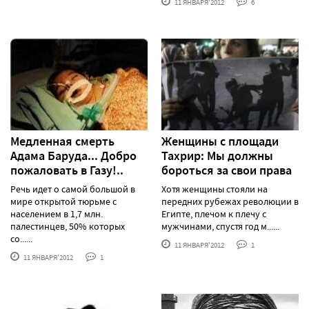
11 ЯНВАРЯ'2012
6
Медленная смерть
Женщины с площади
Адама Баруда... Добро
Тахрир: Мы должны
пожаловать в Газу!..
бороться за свои права
Речь идет о самой большой в
Хотя женщины стояли на
мире открытой тюрьме с
передних рубежах революции в
населением в 1,7 млн.
Египте, плечом к плечу с
палестинцев, 50% которых
мужчинами, спустя год м......
со......
11 ЯНВАРЯ'2012
1
11 ЯНВАРЯ'2012
1