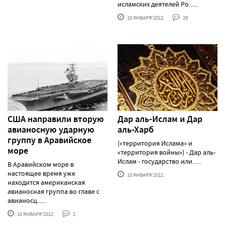
исламских деятелей Ро......
10 ЯНВАРЯ'2012
29
США направили вторую
Дар аль-Ислам и Дар
авианосную ударную
аль-Харб
группу в Аравийское
(«территория Ислама» и
море
«территория войны») - Дар аль-
Ислам - государство или......
В Аравийском море в
настоящее время уже
10 ЯНВАРЯ'2012
находится американская
авианосная группа во главе с
авианосц......
10 ЯНВАРЯ'2012
2