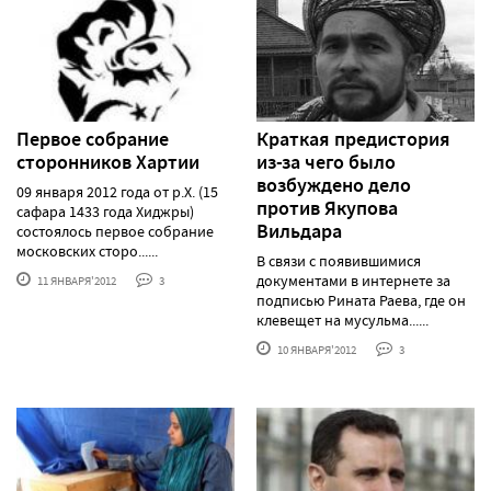
Первое собрание
Краткая предистория
сторонников Хартии
из-за чего было
возбуждено дело
09 января 2012 года от р.Х. (15
против Якупова
сафара 1433 года Хиджры)
Вильдара
состоялось первое собрание
московских сторо......
В связи с появившимися
документами в интернете за
11 ЯНВАРЯ'2012
3
подписью Рината Раева, где он
клевещет на мусульма......
10 ЯНВАРЯ'2012
3