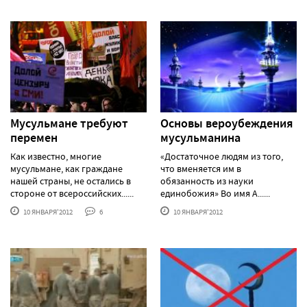
Мусульмане требуют
Основы вероубеждения
перемен
мусульманина
Как известно, многие
«Достаточное людям из того,
мусульмане, как граждане
что вменяется им в
нашей страны, не остались в
обязанность из науки
стороне от всероссийских......
единобожия» Во имя А......
10 ЯНВАРЯ'2012
6
10 ЯНВАРЯ'2012