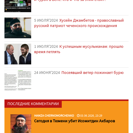
5 ИЮЛЯ'2024
Хусейн Джамбетов - православный
русский патриот чеченского происхождения
1 ИЮЛЯ'2024
К успешным мусульманам: прошло
время петлять
24 ИЮНЯ'2024
Посеявший ветер пожинает бурю
ПОСЛЕДНИЕ КОММЕНТАРИИ
HAMZA CHERNOMORCHENKO
03.06.2026, 23:29
Сегодня в Тюмени убит Исомитдин Акбаров