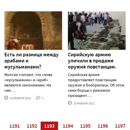
Есть ли разница между
Сирийскую армию
арабами и
уличили в продаже
мусульманами?
оружия повстанцам.
Многие считают, что слова
Сирийская армия
«мусульманин» и «араб»
предоставляет повстанцам
являются синонимами. На
оружие и боеприпасы. Об этом
сам......
сами борцы с режимом
президент......
10 ЯНВАРЯ'2012
2
10 ЯНВАРЯ'2012
0
1191
1192
1193
1194
1195
1196
1197