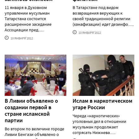
11 января в Духовном
В Татарстане под видом
управлении мусульман
возвращения верующих к
Татарстана состоится
своей традиционной религии
расширенное заседание
(ханафизации) идет дезинфо......
Ассоциации пред......
10 ЯНВАРЯ'2012
10 ЯНВАРЯ'2012
В Ливии объявлено о
Ислам в наркотическом
создании первой в
угаре России
стране исламской
Череда «наркотических»
партии
уголовных дел в отношении
мусульман продолжает
Во втором по величине городе
сотрясать Нижнева......
Ливии Бенгази объявлено о