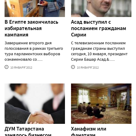
В Египте закончилась
Асад выступил с
избирательная
посланием гражданам
кампания
Сирии
Завершение второго дня
С телевизионным посланием
голосования в рамках третьего
гражданам страны выступил
тура парламентских выборов
сегодня, 10 января, президент
ознаменовало со......
Сирии Башар Асад.&......
10 ЯНВАРЯ'2012
10 ЯНВАРЯ'2012
ДУМ Татарстана
Ханафизм или
занялось бизнесом
фанатизм