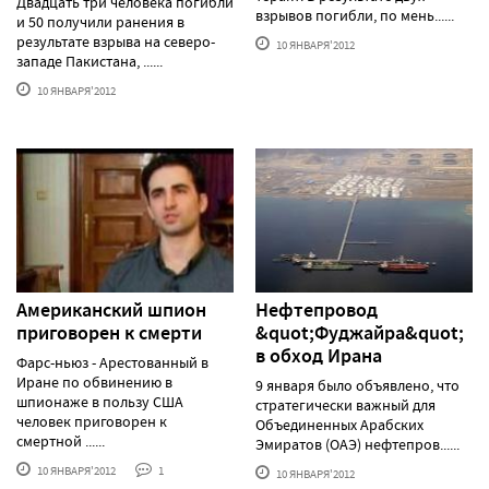
Двадцать три человека погибли
взрывов погибли, по мень......
и 50 получили ранения в
результате взрыва на северо-
10 ЯНВАРЯ'2012
западе Пакистана, ......
10 ЯНВАРЯ'2012
Американский шпион
Нефтепровод
приговорен к смерти
&quot;Фуджайра&quot;
в обход Ирана
Фарс-ньюз - Арестованный в
Иране по обвинению в
9 января было объявлено, что
шпионаже в пользу США
стратегически важный для
человек приговорен к
Объединенных Арабских
смертной ......
Эмиратов (ОАЭ) нефтепров......
10 ЯНВАРЯ'2012
1
10 ЯНВАРЯ'2012