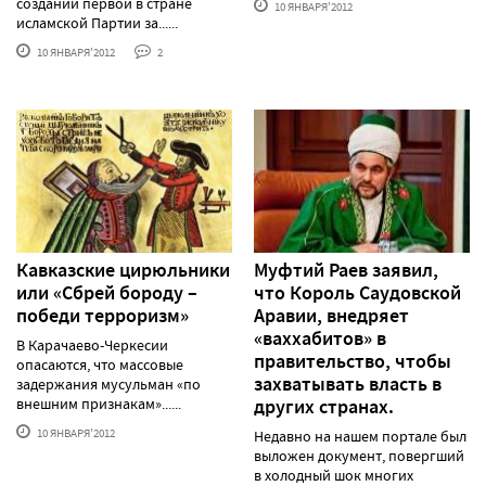
создании первой в стране
10 ЯНВАРЯ'2012
исламской Партии за......
10 ЯНВАРЯ'2012
2
Кавказские цирюльники
Муфтий Раев заявил,
или «Сбрей бороду –
что Король Саудовской
победи терроризм»
Аравии, внедряет
«ваххабитов» в
В Карачаево-Черкесии
правительство, чтобы
опасаются, что массовые
захватывать власть в
задержания мусульман «по
внешним признакам»......
других странах.
10 ЯНВАРЯ'2012
Недавно на нашем портале был
выложен документ, повергший
в холодный шок многих