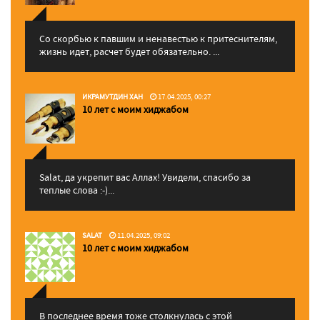
Со скорбью к павшим и ненавестью к притеснителям,
жизнь идет, расчет будет обязательно. ...
ИКРАМУТДИН ХАН
17.04.2025, 00:27
10 лет с моим хиджабом
Salat, да укрепит вас Аллаx! Увидели, спасибо за
теплые слова :-)...
SALAT
11.04.2025, 09:02
10 лет с моим хиджабом
В последнее время тоже столкнулась с этой