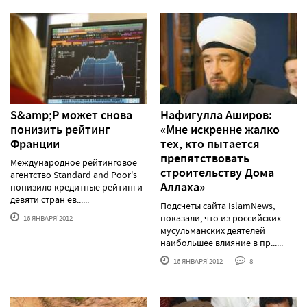
S&amp;P может снова
Нафигулла Аширов:
понизить рейтинг
«Мне искренне жалко
Франции
тех, кто пытается
препятствовать
Международное рейтинговое
строительству Дома
агентство Standard and Poor's
Аллаха»
понизило кредитные рейтинги
девяти стран ев......
Подсчеты сайта IslamNews,
показали, что из российских
16 ЯНВАРЯ'2012
мусульманских деятелей
наибольшее влияние в пр......
16 ЯНВАРЯ'2012
8