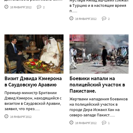
в Турцию и в настоящее время
16 ЯНВАРЯ'2012
2
п......
16 ЯНВАРЯ'2012
2
Визит Дэвида Кэмерона
Боевики напали на
в Саудовскую Аравию
полицейский участок в
Пакистане.
Премьер-министр Британии
Дэвид Кэмерон, находящийся с
Жертвами нападения боевиков
визитом в Саудовской Аравии,
на полицейский участок в
заявил, что през......
городе Дера Исмаил Хан на
северо-западе Пакист......
16 ЯНВАРЯ'2012
16 ЯНВАРЯ'2012
1