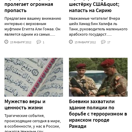
пролегает огромная
шестёрку США&quot;
пропасть
напасть на Сирию
Предлагаем вашему вниманию
Уважаемые читатели! Вчера
интервью с верховным
шейх Хамад бин Халифа ль
муфтием Египта Али Гомаа. Он
Тани, руководитель маленького
является одним из самых......
арабского государст......
15 ЯНВАРЯ'2012
1
15 ЯНВАРЯ'2012
17
Мужество веры и
Боевики захватили
ценность жизни
здание полиции по
борьбе с терроризмом в
Трагические события,
иракском городе
происходящие сегодня в мире,
Рамади
в особенности, у нас в России,
ложатся тяжелым гру......