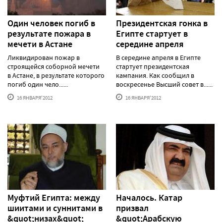
Один человек погиб в
Президентская гонка в
результате пожара в
Египте стартует в
мечети в Астане
середине апреля
Ликвидирован пожар в
В середине апреля в Египте
строящейся соборной мечети
стартует президентская
в Астане, в результате которого
кампания. Как сообщил в
погиб один чело......
воскресенье Высший совет в......
16 ЯНВАРЯ'2012
16 ЯНВАРЯ'2012
Муфтий Египта: между
Началось. Катар
шиитами и суннитами в
призвал
&quot;низах&quot;
&quot;Арабскую