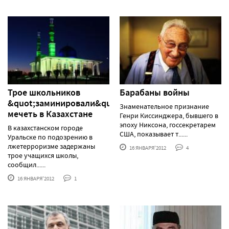
Трое школьников
Барабаны войны
&quot;заминировали&quot;
Знаменательное признание
мечеть в Казахстане
Генри Киссинджера, бывшего в
эпоху Никсона, госсекретарем
В казахстанском городе
США, показывает т......
Уральске по подозрению в
лжетерроризме задержаны
16 ЯНВАРЯ'2012
4
трое учащихся школы,
сообщил......
16 ЯНВАРЯ'2012
1