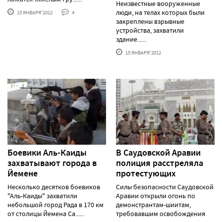
Неизвестные вооруженные
люди, на телах которых были
15 ЯНВАРЯ'2012
4
закреплены взрывные
устройства, захватили
здание......
15 ЯНВАРЯ'2012
Боевики Аль-Каиды
В Саудовской Аравии
захватывают города в
полиция расстреляла
Йемене
протестующих
Несколько десятков боевиков
Силы безопасности Саудовской
"Аль-Каиды" захватили
Аравии открыли огонь по
небольшой город Рада в 170 км
демонстрантам-шиитам,
от столицы Йемена Са......
требовавшим освобождения