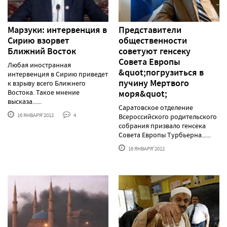
Марзуки: интервенция в
Представители
Сирию взорвет
общественности
Ближний Восток
советуют генсеку
Совета Европы
Любая иностранная
&quot;погрузиться в
интервенция в Сирию приведет
пучину Мертвого
к взрыву всего Ближнего
Востока. Такое мнение
моря&quot;
высказа......
Саратовское отделение
16 ЯНВАРЯ'2012
4
Всероссийского родительского
собрания призвало генсека
Совета Европы Турбьерна......
16 ЯНВАРЯ'2012