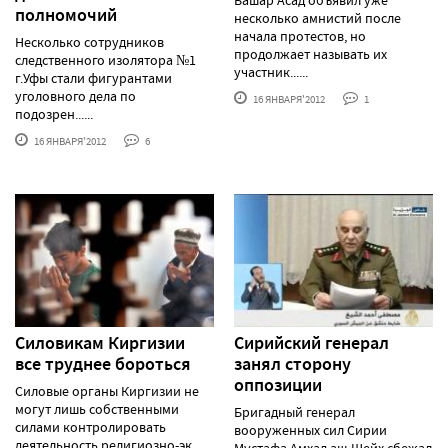
полномочий
несколько амнистий после
начала протестов, но
Несколько сотрудников
продолжает называть их
следственного изолятора №1
участник......
г.Уфы стали фигурантами
уголовного дела по
16 ЯНВАРЯ'2012
1
подозрен......
16 ЯНВАРЯ'2012
6
Силовикам Киргизии
Сирийский генерал
все труднее бороться
занял сторону
оппозиции
Силовые органы Киргизии не
могут лишь собственными
Бригадный генерал
силами контролировать
вооруженных сил Сирии
деятельность религиозно-эк......
Мустафа Амхад аш-Шейх сбежал