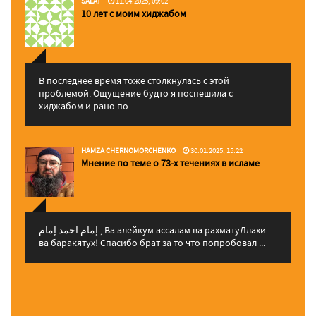
SALAT
11.04.2025, 09:02
10 лет с моим хиджабом
В последнее время тоже столкнулась с этой
проблемой. Ощущение будто я поспешила с
хиджабом и рано по...
HAMZA CHERNOMORCHENKO
30.01.2025, 15:22
Мнение по теме о 73-х течениях в исламе
إمام احمد إمام , Ва алейкум ассалам ва рахматуЛлахи
ва баракятух! Спасибо брат за то что попробовал ...