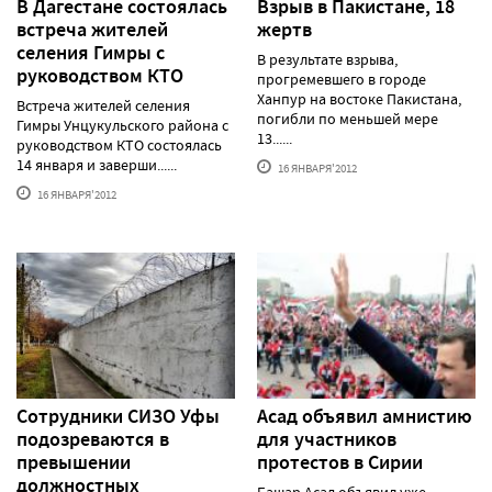
В Дагестане состоялась
Взрыв в Пакистане, 18
встреча жителей
жертв
селения Гимры с
В результате взрыва,
руководством КТО
прогремевшего в городе
Ханпур на востоке Пакистана,
Встреча жителей селения
погибли по меньшей мере
Гимры Унцукульского района с
13......
руководством КТО состоялась
14 января и заверши......
16 ЯНВАРЯ'2012
16 ЯНВАРЯ'2012
Сотрудники СИЗО Уфы
Асад объявил амнистию
подозреваются в
для участников
превышении
протестов в Сирии
должностных
Башар Асад объявил уже