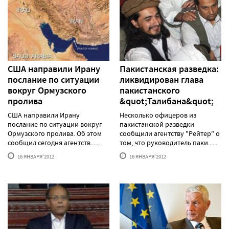
США направили Ирану
Пакистанская разведка:
послание по ситуации
ликвидирован глава
вокруг Ормузского
пакистанского
пролива
&quot;Талибана&quot;
США направили Ирану
Несколько офицеров из
послание по ситуации вокруг
пакистанской разведки
Ормузского пролива. Об этом
сообщили агентству "Рейтер" о
сообщил сегодня агентств......
том, что руководитель паки......
16 ЯНВАРЯ'2012
16 ЯНВАРЯ'2012