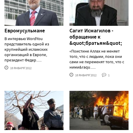
Евромусульмане
Сагит Исмагилов -
обращение к
В интервью WordYou
&quot;братьям&quot;
представитель одной из
крупнейшей исламских
«Поистине Аллах не меняет
организаций в Европе,
того, что с людьми, пока они
президент Федер......
сами не переменят того, что с
ними&raqu......
16 ЯНВАРЯ'2012
16 ЯНВАРЯ'2012
1