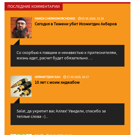
ПОСЛЕДНИЕ КОММЕНТАРИИ
HAMZA CHERNOMORCHENKO
03.06.2026, 23:29
Сегодня в Тюмени убит Исомитдин Акбаров
Со скорбью к павшим и ненавестью к притеснителям,
жизнь идет, расчет будет обязательно. ...
ИКРАМУТДИН ХАН
17.04.2025, 00:27
10 лет с моим хиджабом
Salat, да укрепит вас Аллаx! Увидели, спасибо за
теплые слова :-)...