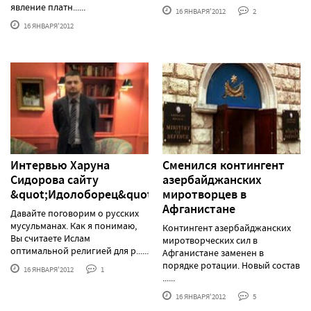
явление платн......
16 ЯНВАРЯ'2012
2
16 ЯНВАРЯ'2012
Интервью Харуна
Сменился контингент
Сидорова сайту
азербайджанских
&quot;Идолоборец&quot;
миротворцев в
Афганистане
Давайте поговорим о русских
мусульманах. Как я понимаю,
Контингент азербайджанских
Вы считаете Ислам
миротворческих сил в
оптимальной религией для р......
Афганистане заменен в
порядке ротации. Новый состав
16 ЯНВАРЯ'2012
1
......
16 ЯНВАРЯ'2012
5