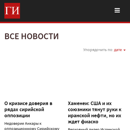
ВСЕ НОВОСТИ
Упорядочить по:
дате
О кризисе доверия в
Хаменеи: США и их
рядах сирийской
союзники тянут руки к
оппозиции
иранской нефти, но их
ждет фиаско
Недоверие Анкары к
оппозиционному Сирийскому
Верховный лидер Исламской