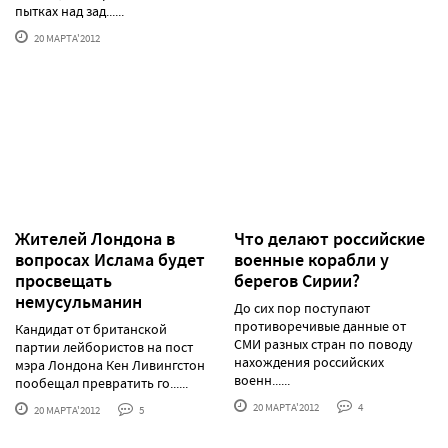
пытках над зад......
20 МАРТА'2012
Жителей Лондона в
Что делают российские
вопросах Ислама будет
военные корабли у
просвещать
берегов Сирии?
немусульманин
До сих пор поступают
противоречивые данные от
Кандидат от британской
СМИ разных стран по поводу
партии лейбористов на пост
нахождения российских
мэра Лондона Кен Ливингстон
военн......
пообещал превратить го......
20 МАРТА'2012
4
20 МАРТА'2012
5