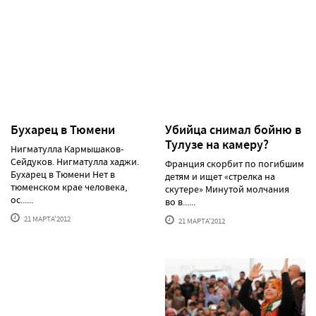
Бухарец в Тюмени
Убийца снимал бойню в
Тулузе на камеру?
Нигматулла Кармышаков-
Сейдуков. Нигматулла хаджи.
Франция скорбит по погибшим
Бухарец в Тюмени Нет в
детям и ищет «стрелка на
тюменском крае человека,
скутере» Минутой молчания
ос......
во в......
21 МАРТА'2012
21 МАРТА'2012