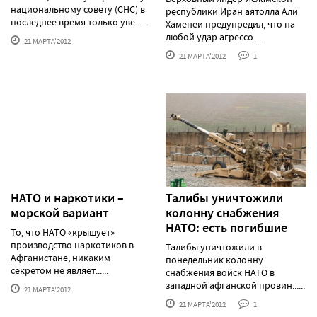
национальному совету (СНС) в
республики Иран аятолла Али
последнее время только уве......
Хаменеи предупредил, что на
любой удар агрессо......
21 МАРТА'2012
21 МАРТА'2012
1
НАТО и наркотики –
Талибы уничтожили
морской вариант
колонну снабжения
НАТО: есть погибшие
То, что НАТО «крышует»
производство наркотиков в
Талибы уничтожили в
Афганистане, никаким
понедельник колонну
секретом не являет......
снабжения войск НАТО в
западной афганской провин......
21 МАРТА'2012
21 МАРТА'2012
1