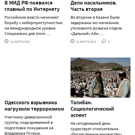
В МИД РФ появился
Дело насильников.
главный по Интернету
Часть вторая
Российские власти начинают
Во вторник в Казани были
борьбу с киберприступностью
задержаны экс-начальник
на международном уровне.
уголовного розыска отдела
Специально для этого......
«Дальний» Айн......
21 МАРТА'2012
21 МАРТА'2012
4
Одесского взрывника
Талибан.
нагрузили терроризмом
Социологический
аспект
Участнику диверсионной
группы, подозреваемой в
На сегодняшний день
подготовке покушения на
существует относительно
Владимира Путина,
«бесчисленное множество»