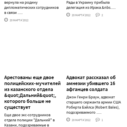
вернула на родину
Рады в Украину прибыла
дипломатических сотрудников
делегация из Ирака.&nbs......
в связи ......
20 МАРТА'2012
2
20 МАРТА'2012
Арестованы еще двое
Адвокат рассказал об
полицейских-мучителей
амнезии убившего 16
из казанского отдела
афганцев солдата
&quot;Дальний&quot;,
Джон Генри Браун, адвокат
которого больше не
старшего сержанта армии США
существует
Роберта Бэйлса (Robert Bales),
подозреваемого ......
Еще двое экс-сотрудников
отдела полиции "Дальний" в
20 МАРТА'2012
1
Казани, подозреваемые в