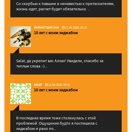
Со скорбью к павшим и ненавестью к притеснителям,
жизнь идет, расчет будет обязательно. ...
ИКРАМУТДИН ХАН
17.04.2025, 00:27
10 лет с моим хиджабом
Salat, да укрепит вас Аллаx! Увидели, спасибо за
теплые слова :-)...
SALAT
11.04.2025, 09:02
10 лет с моим хиджабом
В последнее время тоже столкнулась с этой
проблемой. Ощущение будто я поспешила с
хиджабом и рано по...