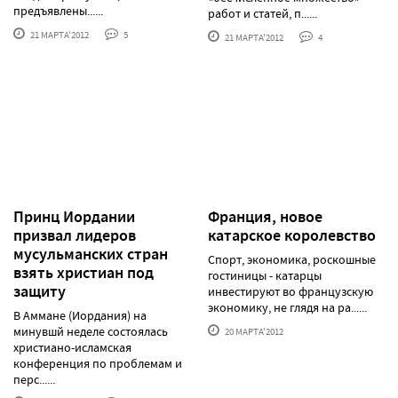
предъявлены......
работ и статей, п......
21 МАРТА'2012
5
21 МАРТА'2012
4
Принц Иордании
Франция, новое
призвал лидеров
катарское королевство
мусульманских стран
Спорт, экономика, роскошные
взять христиан под
гостиницы - катарцы
защиту
инвестируют во французскую
экономику, не глядя на ра......
В Аммане (Иордания) на
минувшй неделе состоялась
20 МАРТА'2012
христиано-исламская
конференция по проблемам и
перс......