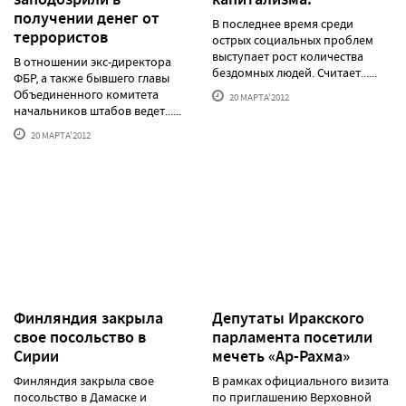
получении денег от
В последнее время среди
террористов
острых социальных проблем
выступает рост количества
В отношении экс-директора
бездомных людей. Считает......
ФБР, а также бывшего главы
Объединенного комитета
20 МАРТА'2012
начальников штабов ведет......
20 МАРТА'2012
Финляндия закрыла
Депутаты Иракского
свое посольство в
парламента посетили
Сирии
мечеть «Ар-Рахма»
Финляндия закрыла свое
В рамках официального визита
посольство в Дамаске и
по приглашению Верховной