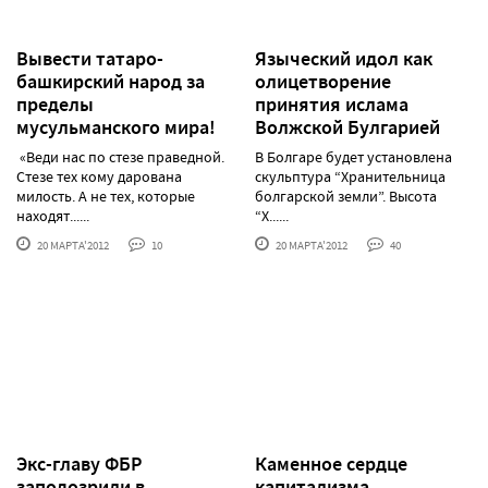
Вывести татаро-
Языческий идол как
башкирский народ за
олицетворение
пределы
принятия ислама
мусульманского мира!
Волжской Булгарией
«Веди нас по стезе праведной.
В Болгаре будет установлена
Стезе тех кому дарована
скульптура “Хранительница
милость. А не тех, которые
болгарской земли”. Высота
находят......
“Х......
20 МАРТА'2012
10
20 МАРТА'2012
40
Экс-главу ФБР
Каменное сердце
заподозрили в
капитализма.