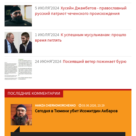
5 ИЮЛЯ'2024
Хусейн Джамбетов - православный
русский патриот чеченского происхождения
1 ИЮЛЯ'2024
К успешным мусульманам: прошло
время петлять
24 ИЮНЯ'2024
Посеявший ветер пожинает бурю
ПОСЛЕДНИЕ КОММЕНТАРИИ
HAMZA CHERNOMORCHENKO
03.06.2026, 23:29
Сегодня в Тюмени убит Исомитдин Акбаров