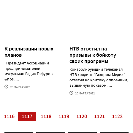
К реализации новых
НТВ ответил на
планов
призывы к бойкоту
своих программ
Президент Ассоциации
предпринимателей
Контролирующий телеканал
мусульман Радик Гафуров
НТВ холдинг "Газпром-Медиа"
&nbs......
ответил на критику оппозиции,
вызванную показом......
20 МАРТА'2012
20 МАРТА'2012
1116
1117
1118
1119
1120
1121
1122
1