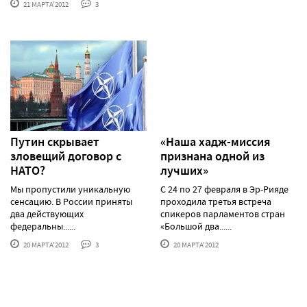
21 МАРТА'2012
3
Путин скрывает
«Наша хадж-миссия
зловещий договор с
признана одной из
НАТО?
лучших»
Мы пропустили уникальную
С 24 по 27 февраля в Эр-Рияде
сенсацию. В России приняты
проходила третья встреча
два действующих
спикеров парламентов стран
федеральны......
«Большой два......
20 МАРТА'2012
3
20 МАРТА'2012