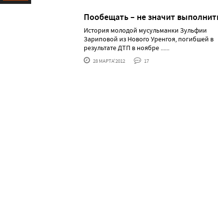
Ресурс
Пообещать – не значит выполнит
История молодой мусульманки Зульфии
Зариповой из Нового Уренгоя, погибшей в
результате ДТП в ноябре ......
28 МАРТА'2012
17