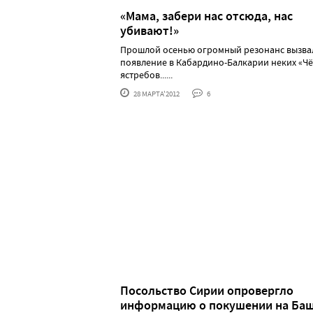
«Мама, забери нас отсюда, нас
убивают!»
Прошлой осенью огромный резонанс вызва
появление в Кабардино-Балкарии неких «Ч
ястребов......
28 МАРТА'2012
6
Посольство Сирии опровергло
информацию о покушении на Ба