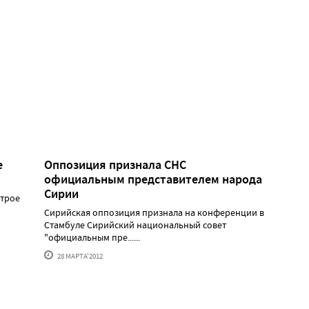
е
Оппозиция признала СНС
официальным представителем народа
Сирии
 трое
Сирийская оппозиция признала на конференции в
Стамбуле Сирийский национальный совет
"официальным пре......
28 МАРТА'2012