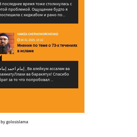
В последнее время тоже столкнулась с
этой проблемой. Ощущение будто я
поспешила с хиджабом и рано по...
HAMZA CHERNOMORCHENKO
30.01.2025, 15:22
Мнение по теме о 73-х течениях
в исламе
إمام احمد إما , Ва алейкум ассалам ва
рахматуЛлахи ва баракятух! Спасибо
брат за то что попробовал ...
 by golosislama