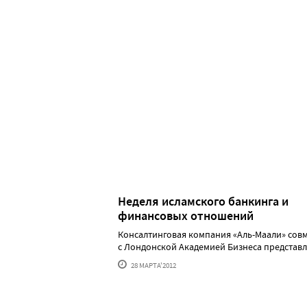
Неделя исламского банкинга и
финансовых отношений
Консалтинговая компания «Аль-Маали» сов
с Лондонской Академией Бизнеса представляе.
28 МАРТА'2012