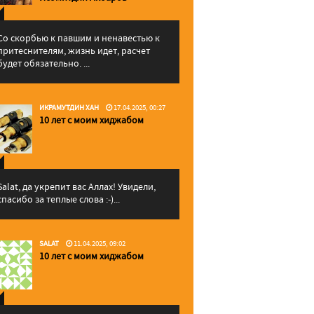
Со скорбью к павшим и ненавестью к
притеснителям, жизнь идет, расчет
будет обязательно. ...
ИКРАМУТДИН ХАН
17.04.2025, 00:27
10 лет с моим хиджабом
Salat, да укрепит вас Аллаx! Увидели,
спасибо за теплые слова :-)...
SALAT
11.04.2025, 09:02
10 лет с моим хиджабом