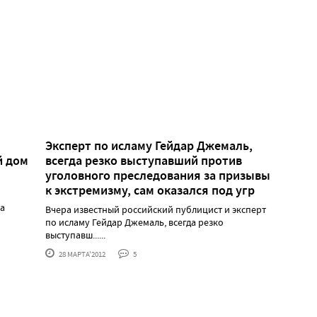
Эксперт по исламу Гейдар Джемаль,
й дом
всегда резко выступавший против
уголовного преследования за призывы
к экстремизму, сам оказался под угр
ра
Вчера известный российский публицист и эксперт
по исламу Гейдар Джемаль, всегда резко
выступавш......
28 МАРТА'2012
5