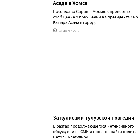
Асада в Хомсе
Посольство Сирии в Москве опровергло
сообщение о покушении на президента Си
Башара Асада в городе......
28 МАРТА'2012
За кулисами тулузской трагедии
В разгар продолжающегося интенсивного
обсуждения в СМИ и попыток найти полити
методы урегулиро......