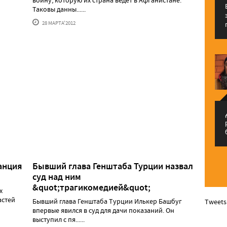
войну, которую их страна ведет в Афганистане.
Таковы данны......
28 МАРТА'2012
م
анция
Бывший глава Генштаба Турции назвал
суд над ним
&quot;трагикомедией&quot;
х
астей
Бывший глава Генштаба Турции Илькер Башбуг
Tweets
впервые явился в суд для дачи показаний. Он
выступил с пя......