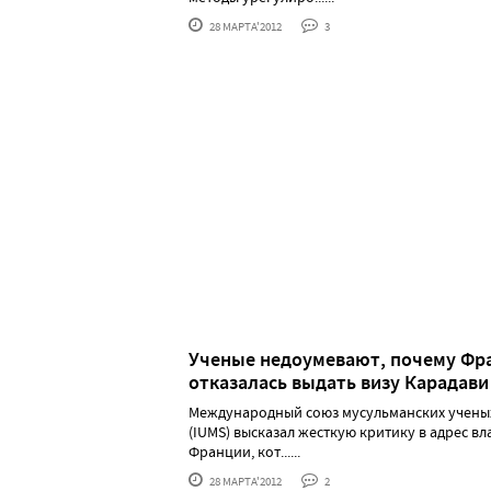
28 МАРТА'2012
3
Ученые недоумевают, почему Фр
отказалась выдать визу Карадави
Международный союз мусульманских учены
(IUMS) высказал жесткую критику в адрес вл
Франции, кот......
28 МАРТА'2012
2