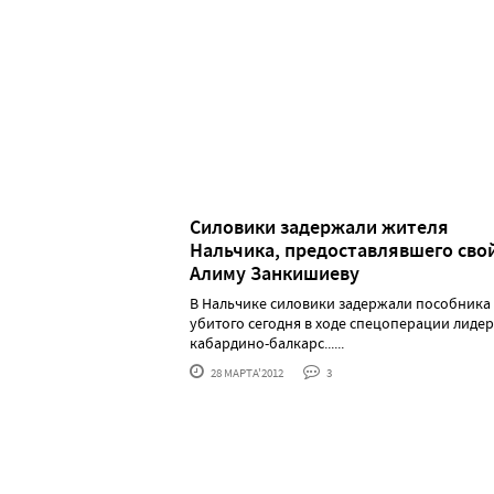
Силовики задержали жителя
Нальчика, предоставлявшего сво
Алиму Занкишиеву
В Нальчике силовики задержали пособника
убитого сегодня в ходе спецоперации лиде
кабардино-балкарс......
28 МАРТА'2012
3