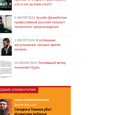
кто и что за этим стоит?
5 ИЮЛЯ'2024
Хусейн Джамбетов -
православный русский патриот
чеченского происхождения
1 ИЮЛЯ'2024
К успешным
мусульманам: прошло время
петлять
24 ИЮНЯ'2024
Посеявший ветер
пожинает бурю
ЕДНИЕ КОММЕНТАРИИ
HAMZA CHERNOMORCHENKO
03.06.2026, 23:29
Сегодня в Тюмени убит
Исомитдин Акбаров