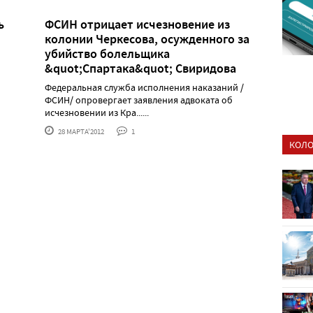
ь
ФСИН отрицает исчезновение из
колонии Черкесова, осужденного за
убийство болельщика
&quot;Спартака&quot; Свиридова
Федеральная служба исполнения наказаний /
ФСИН/ опровергает заявления адвоката об
исчезновении из Кра......
28 МАРТА'2012
1
КОЛО