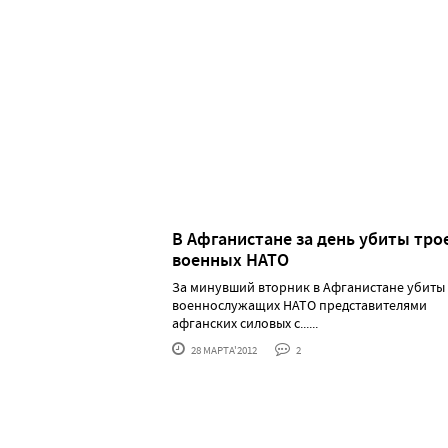
В Афганистане за день убиты тро
военных НАТО
За минувший вторник в Афганистане убиты
военнослужащих НАТО представителями
афганских силовых с......
28 МАРТА'2012
2