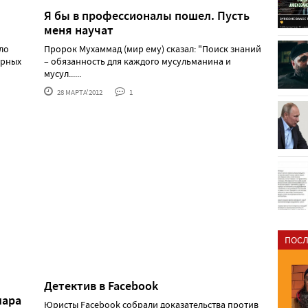
Я бы в профессионалы пошел. Пусть
меня научат
ло
Пророк Мухаммад (мир ему) сказал: "Поиск знаний
ёрных
– обязанность для каждого мусульманина и
мусул......
28 МАРТА'2012
1
ПОСЛ
Детектив в Facebook
шара
Юристы Facebook собрали доказательства против