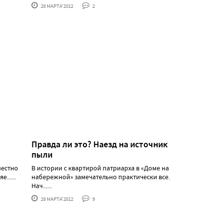
28 МАРТА'2012
2
Правда ли это? Наезд на источник
пыли
местно
В истории с квартирой патриарха в «Доме на
.....
набережной» замечательно практически все.
Нач......
28 МАРТА'2012
9