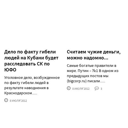
Дело по факту гибели
Считаем чужие деньги,
людей на Кубани будет
можно надомно...
расследовать СК по
Самые богатые правители в
ЮФО
мире. Путин – №1 В одном из
предыдущих постов мы
Уголовное дело, возбужденное
(bigcorp.ru) писали......
по факту гибели людей в
результате наводнения в
8 ИЮЛЯ'2012
3
Краснодарском......
8 ИЮЛЯ'2012