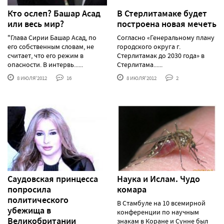
Кто ослеп? Башар Асад
В Стерлитамаке будет
или весь мир?
построена новая мечеть
"Глава Сирии Башар Асад, по
Согласно «Генеральному плану
его собственным словам, не
городского округа г.
считает, что его режим в
Стерлитамак до 2030 года» в
опасности. В интервь......
Стерлитама......
8 ИЮЛЯ'2012
16
8 ИЮЛЯ'2012
2
Саудовская принцесса
Наука и Ислам. Чудо
попросила
комара
политического
В Стамбуле на 10 всемирной
убежища в
конференции по научным
Великобритании
знакам в Коране и Сунне был