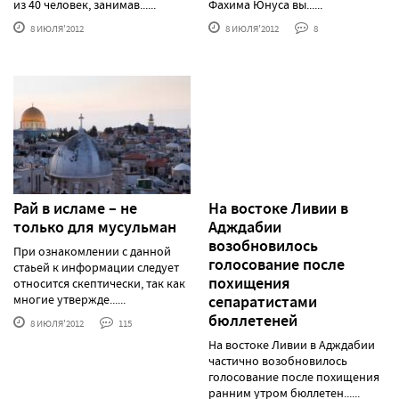
из 40 человек, занимав......
Фахима Юнуса вы......
8 ИЮЛЯ'2012
8 ИЮЛЯ'2012
8
Рай в исламе – не
На востоке Ливии в
только для мусульман
Адждабии
возобновилось
При ознакомлении с данной
голосование после
стаьей к информации следует
похищения
относится скептически, так как
многие утвержде......
сепаратистами
бюллетеней
8 ИЮЛЯ'2012
115
На востоке Ливии в Адждабии
частично возобновилось
голосование после похищения
ранним утром бюллетен......