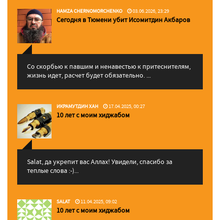
HAMZA CHERNOMORCHENKO
03.06.2026, 23:29
Сегодня в Тюмени убит Исомитдин Акбаров
Со скорбью к павшим и ненавестью к притеснителям,
жизнь идет, расчет будет обязательно. ...
ИКРАМУТДИН ХАН
17.04.2025, 00:27
10 лет с моим хиджабом
Salat, да укрепит вас Аллаx! Увидели, спасибо за
теплые слова :-)...
SALAT
11.04.2025, 09:02
10 лет с моим хиджабом