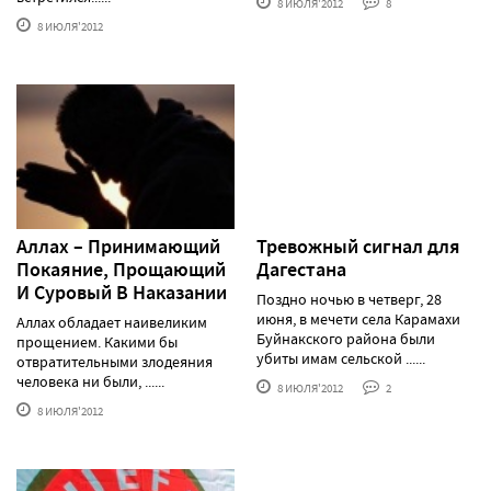
8 ИЮЛЯ'2012
8
8 ИЮЛЯ'2012
Аллах – Принимающий
Тревожный сигнал для
Покаяние, Прощающий
Дагестана
И Суровый В Наказании
Поздно ночью в четверг, 28
июня, в мечети села Карамахи
Аллах обладает наивеликим
Буйнакского района были
прощением. Какими бы
убиты имам сельской ......
отвратительными злодеяния
человека ни были, ......
8 ИЮЛЯ'2012
2
8 ИЮЛЯ'2012