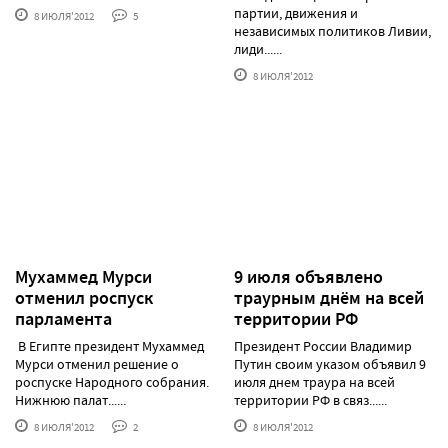
партии, движения и
8 ИЮЛЯ'2012
5
независимых политиков Ливии,
лиди......
8 ИЮЛЯ'2012
Мухаммед Мурси
9 июля объявлено
отменил роспуск
траурным днём на всей
парламента
территории РФ
В Египте президент Мухаммед
Президент России Владимир
Мурси отменил решение о
Путин своим указом объявил 9
роспуске Народного собрания.
июля днем траура на всей
Нижнюю палат......
территории РФ в связ......
8 ИЮЛЯ'2012
2
8 ИЮЛЯ'2012