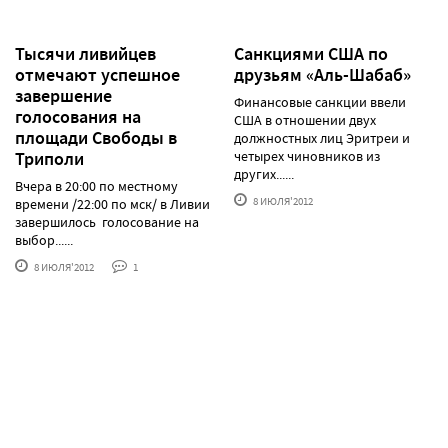
Тысячи ливийцев
Санкциями США по
отмечают успешное
друзьям «Аль-Шабаб»
завершение
Финансовые санкции ввели
голосования на
США в отношении двух
площади Свободы в
должностных лиц Эритреи и
Триполи
четырех чиновников из
других......
Вчера в 20:00 по местному
8 ИЮЛЯ'2012
времени /22:00 по мск/ в Ливии
завершилось голосование на
выбор......
8 ИЮЛЯ'2012
1