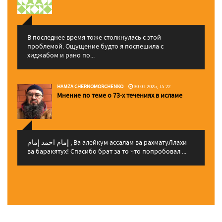
В последнее время тоже столкнулась с этой
проблемой. Ощущение будто я поспешила с
хиджабом и рано по...
HAMZA CHERNOMORCHENKO
30.01.2025, 15:22
Мнение по теме о 73-х течениях в исламе
إمام احمد إمام , Ва алейкум ассалам ва рахматуЛлахи
ва баракятух! Спасибо брат за то что попробовал ...