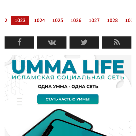
022
1023
1024
1025
1026
1027
1028
1029