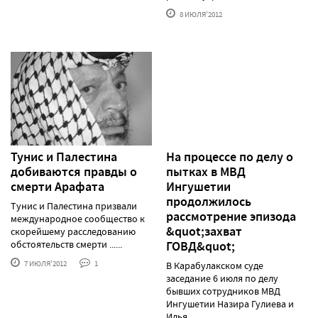
8 ИЮЛЯ'2012
Тунис и Палестина
На процессе по делу о
добиваются правды о
пытках в МВД
смерти Арафата
Ингушетии
продолжилось
Тунис и Палестина призвали
рассмотрение эпизода
международное сообщество к
&quot;захват
скорейшему расследованию
обстоятельств смерти ......
ГОВД&quot;
7 ИЮЛЯ'2012
1
В Карабулакском суде
заседание 6 июля по делу
бывших сотрудников МВД
Ингушетии Назира Гулиева и
Илья......