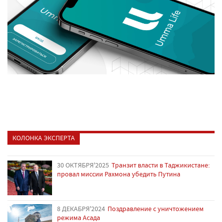
КОЛОНКА ЭКСПЕРТА
30 ОКТЯБРЯ'2025
Транзит власти в Таджикистане:
провал миссии Рахмона убедить Путина
8 ДЕКАБРЯ'2024
Поздравление с уничтожением
режима Асада