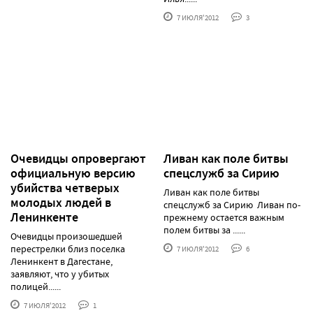
7 ИЮЛЯ'2012
3
Очевидцы опровергают
Ливан как поле битвы
официальную версию
спецслужб за Сирию
убийства четверых
Ливан как поле битвы
молодых людей в
спецслужб за Сирию Ливан по-
Ленинкенте
прежнему остается важным
полем битвы за ......
Очевидцы произошедшей
перестрелки близ поселка
7 ИЮЛЯ'2012
6
Ленинкент в Дагестане,
заявляют, что у убитых
полицей......
7 ИЮЛЯ'2012
1