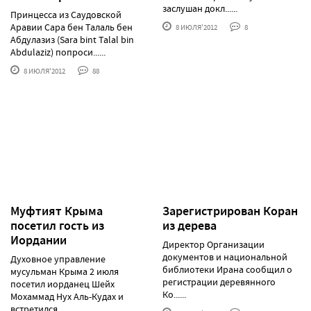
заслушан докл......
Принцесса из Саудовской
Аравии Сара бен Талаль бен
8 ИЮЛЯ'2012
8
Абдулазиз (Sara bint Talal bin
Abdulaziz) попроси......
8 ИЮЛЯ'2012
88
Муфтият Крыма
Зарегистрирован Коран
посетил гость из
из дерева
Иордании
Директор Организации
документов и национальной
Духовное управление
библиотеки Ирана сообщил о
мусульман Крыма 2 июля
регистрации деревянного
посетил иорданец Шейх
Ко......
Мохаммад Нух Аль-Кудах и
встретился......