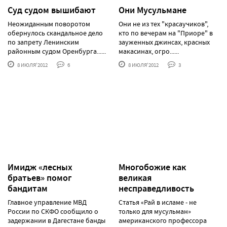
Суд судом вышибают
Они Мусульмане
Неожиданным поворотом
Они не из тех "красаучиков",
обернулось скандальное дело
кто по вечерам на "Приоре" в
по запрету Ленинским
зауженных джинсах, красных
районным судом Оренбурга......
макасинах, огро......
8 ИЮЛЯ'2012
6
8 ИЮЛЯ'2012
3
Имидж «лесных
Многобожие как
братьев» помог
великая
бандитам
несправедливость
Главное управление МВД
Статья «Рай в исламе - не
России по СКФО сообщило о
только для мусульман»
задержании в Дагестане банды
американского профессора