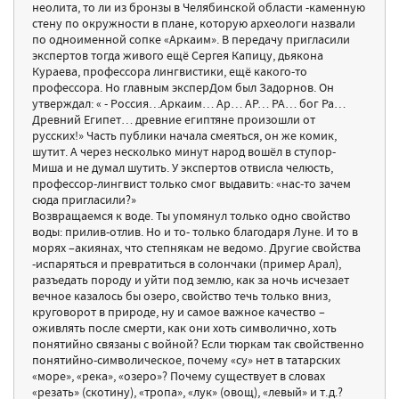
неолита, то ли из бронзы в Челябинской области -каменную
стену по окружности в плане, которую археологи назвали
по одноименной сопке «Аркаим». В передачу пригласили
экспертов тогда живого ещё Сергея Капицу, дьякона
Кураева, профессора лингвистики, ещё какого-то
профессора. Но главным эксперДом был Задорнов. Он
утверждал: « - Россия…Аркаим… Ар… АР… РА… бог Ра…
Древний Египет… древние египтяне произошли от
русских!» Часть публики начала смеяться, он же комик,
шутит. А через несколько минут народ вошёл в ступор-
Миша и не думал шутить. У экспертов отвисла челюсть,
профессор-лингвист только смог выдавить: «нас-то зачем
сюда пригласили?»
Возвращаемся к воде. Ты упомянул только одно свойство
воды: прилив-отлив. Но и то- только благодаря Луне. И то в
морях –акиянах, что степнякам не ведомо. Другие свойства
-испаряться и превратиться в солончаки (пример Арал),
разъедать породу и уйти под землю, как за ночь исчезает
вечное казалось бы озеро, свойство течь только вниз,
круговорот в природе, ну и самое важное качество –
оживлять после смерти, как они хоть символично, хоть
понятийно связаны с войной? Если тюркам так свойственно
понятийно-символическое, почему «су» нет в татарских
«море», «река», «озеро»? Почему существует в словах
«резать» (скотину), «тропа», «лук» (овощ), «левый» и т.д.?