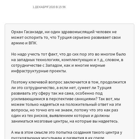
1 ДЕКАБРЯ'2020 В 15:56
Орхан Гасанзаде, ни один здравомыслящий человек не
может оспорить то, что Турция серьезно развивает свои
армию и ВПК.
Но надо учесть тот факт, что до сих пор это во многом было
на западных технологиях, комплектующих и т.д., словом, в
сотрудничестве с Западом, как и многие мирные
инфраструктурные проекты.
Поэтому ключевой вопрос заключается в том, продолжится
ли это сотрудничество, а если нет, сумеет ли Турция
развивать эту сферу так же сама, особенно под
усиливающимися в перспективе санкциями? Так вот, мы
можем только надеяться на положительный ответ на эти
вопросы, но точно его не знаем, потому что это как раз
один из тех рисков, выявлением которых и должны
заниматься мозговые центры, на которые вы надеетесь.
А мы в этом смысле это попытка создания такого центра у
русскоязычных мусульман и развития в их среде