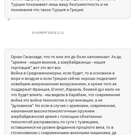
Турции показывает лишь вашу безграмотность и не
понимания что такое Турция и Греция.
30 НОЯБРЯ'2020 В 21:13
Орхан Гасанзаде, что-то мне это до боли напоминает. Ах да,
"армяне - нация воинов, а азербайджанцы - нация
торговцев", вот это вот все.
Война в Средиземноморье, если будет, то в основном в
море и воздухе и если Грецию сейчас хорошо подкачают
новейшим американским вооружением, а кроме того ее
поддержат Франция, Египет, Израиль, боевой дух мало на
что будет влиять - мы видели в Карабахе, что современная
война это война технологии и организации, а не
"духовиков". Но если в случае с армянами, современная,
накачанная высокотехнологичным оружием
азербайджанская армия с помощью обкатанных
технологий расправилась по сути с туземцами,
оставшимися на уровне фидаинов прошлого века, то в
столкновении с современными военными машинами, да