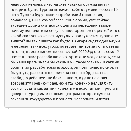
недорозумением, а что на счёт накачки оружия вы так
говорите будто Турция не качает себя оружием, через 5 10
лет у Турции будут свои истребители 5 поколения,
авианосец, 100% самообеспечение армии, уже сейчас
турецкие дроны считаются одним из передовых в мире,
почему вы видите накачку в одностороннем порядке? А то с
какой скоростью качает мускулы и вооружается Турция не
видите? Вы так пишите как будто в Анкаре сидят одни неучи
и не знают этих всех угроз, поверьте там все знают и ответы
готовят, просто напомню как весной 2020 Эрдоган сказал: У
нас есть такие разработки о которых я не могу сказать, если
бы наши враги знали бы какими мы технологиями и какими
военными разработками владеем, они бы ночью не смогли
бы уснуть, разве это не причина того что Эрдоган так
свободно действует не боясь никого, и даже не ставя
всерьез эту Грецию Францию и тд? Конечно нельзя бить
себя в грудь и как ватник кричать мы всех нагнем, просто я
доверяю турецким мозговым центрам которые сумели
сохранить государство и пронести через тысячи летия.
1 ДЕКАБРЯ'2020 В 06:25