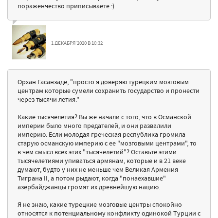
пораженчество приписываете :)
1 ДЕКАБРЯ'2020 В 10:32
Орхан Гасанзаде, "просто я доверяю турецким мозговым
центрам которые сумели сохранить государство и пронести
через тысячи летия."
Какие тысячелетия? Вы же начали с того, что в Османской
империи было много предателей, и они развалили
империю. Если молодая греческая республика громила
старую османскую империю с ее "мозговыми центрами", то
в чем смысл всех этих "тысячелетий"? Оставьте этими
тысячелетиями упиваться армянам, которые и в 21 веке
думают, будто у них не меньше чем Великая Армения
Тиграна II, а потом рыдают, когда "понаехавшие"
азербайджанцы громят их древнейшую нацию.
Я не знаю, какие турецкие мозговые центры спокойно
относятся к потенциальному конфликту одинокой Турции с