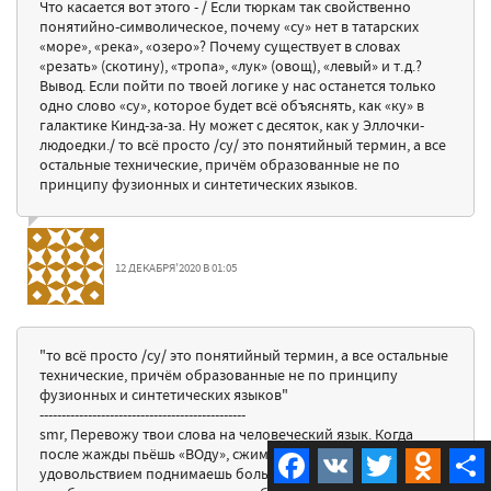
Что касается вот этого - / Если тюркам так свойственно
понятийно-символическое, почему «су» нет в татарских
«море», «река», «озеро»? Почему существует в словах
«резать» (скотину), «тропа», «лук» (овощ), «левый» и т.д.?
Вывод. Если пойти по твоей логике у нас останется только
одно слово «су», которое будет всё объяснять, как «ку» в
галактике Кинд-за-за. Ну может с десяток, как у Эллочки-
людоедки./ то всё просто /су/ это понятийный термин, а все
остальные технические, причём образованные не по
принципу фузионных и синтетических языков.
12 ДЕКАБРЯ'2020 В 01:05
"то всё просто /су/ это понятийный термин, а все остальные
технические, причём образованные не по принципу
фузионных и синтетических языков"
-----------------------------------------------
smr, Перевожу твои слова на человеческий язык. Когда
после жажды пьёшь «ВОду», сжимаешь пятерну в кулак и с
Facebook
VK
Twitter
Odnokla
удовольствием поднимаешь большой палец. Хочешь кого –