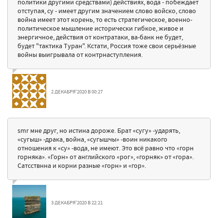
политики другими средствами) действиях, вода - побеждает
отступая, cу - имеет другим значением слово войско, слово
война имеет этот корень, то есть стратегическое, военно-
политическое мышление исторически гибкое, живое и
энергичное, действия от контратаки, ва-банк не будет,
будет "тактика Туран". Кстати, Россия тоже свои серьёзные
войны выигрывала от контрнаступления.
2 ДЕКАБРЯ'2020 В 00:27
smr мне друг, но истина дороже. Брат «сугу» -ударять,
«сугыш» -драка, война, «сугышчы» -воин никакого
отношения к «су» -вода, не имеют. Это всё равно что «горн
горняка». «Горн» от английского «рог», «горняк» от «гора».
Сатсствнна и корни разные «горн» и «гор».
3 ДЕКАБРЯ'2020 В 22:21