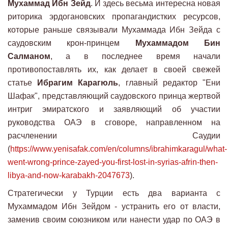
Мухаммад Ибн Зейд
. И здесь весьма интересна новая
риторика эрдогановских пропагандистких ресурсов,
которые раньше связывали Мухаммада Ибн Зейда с
саудовским крон-принцем
Мухаммадом Бин
Салманом
, а в последнее время начали
противопоставлять их, как делает в своей свежей
статье
Ибрагим Карагюль
, главный редактор "Ени
Шафак", представляющий саудовского принца жертвой
интриг эмиратского и заявляющий об участии
руководства ОАЭ в сговоре, направленном на
расчленении Саудии
(
https://www.yenisafak.com/en/columns/ibrahimkaragul/what-
went-wrong-prince-zayed-you-first-lost-in-syrias-afrin-then-
libya-and-now-karabakh-2047673
).
Стратегически у Турции есть два варианта с
Мухаммадом Ибн Зейдом - устранить его от власти,
заменив своим союзником или нанести удар по ОАЭ в