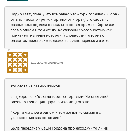
Надир Гатауллин, /Это всё равно что «горн горняка». «Горн»
от английского «рог», «горняк» от «гора»/ это слова из
разных языков, если правильно понял пример. Корни же
слов в одном и том же языке связаны с условностью как
понятием, наличие которой (условности) говорит о
развитом пласте символизма в древнетюркском языке.
11 ДЕКАБРЯ'2020 В 00:06
это слова из разных языков
------------------
smr, хорошо. «Горькая горилка горняка». Чо скажешь?
Здесь-то точно цап-царапа из аглицкого нет.
"Корни же слов в одном и том же языке связаны с
условностью как понятием"
----------------------------------
Была передача у Саши Гордона про находку - то ли из