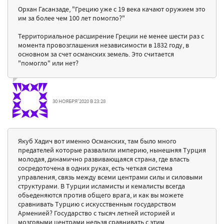
Орхан Гасанзаде, "Грецию уже с 19 века качают оружием это
им за более чем 100 лет помогло?"
Территориальное расширение Греции не менее шести раз с
момента провозглашения независимости в 1832 году, в
основном за счет османских земель. Это считается
"помогло" или нет?
30 НОЯБРЯ'2020 В 23:28
Якуб Хадич вот именно Османских, там было много
предателей которые развалили империю, нынешняя Турция
молодая, динамично развивающаяся страна, где власть
сосредоточена в одних руках, есть четкая система
управления, связь между всеми центрами силы и силовыми
структурами. В Турции исламисты и кемалисты всегда
обьеденяются против общего врага, и как вы можете
сравнивать Турцию с искусственным государством
Арменией? Государство с тысяч летней историей и
мозговыми центрами нельзя сравнивать с этим