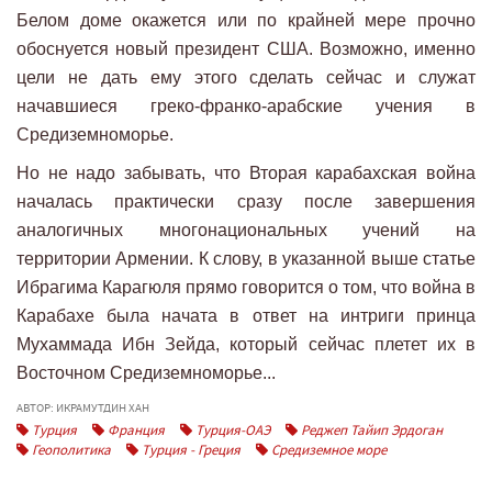
Белом доме окажется или по крайней мере прочно
обоснуется новый президент США. Возможно, именно
цели не дать ему этого сделать сейчас и служат
начавшиеся греко-франко-арабские учения в
Средиземноморье.
Но не надо забывать, что Вторая карабахская война
началась практически сразу после завершения
аналогичных многонациональных учений на
территории Армении. К слову, в указанной выше статье
Ибрагима Карагюля прямо говорится о том, что война в
Карабахе была начата в ответ на интриги принца
Мухаммада Ибн Зейда, который сейчас плетет их в
Восточном Средиземноморье...
АВТОР: ИКРАМУТДИН ХАН
Турция
Франция
Турция-ОАЭ
Реджеп Тайип Эрдоган
Геополитика
Турция - Греция
Средиземное море