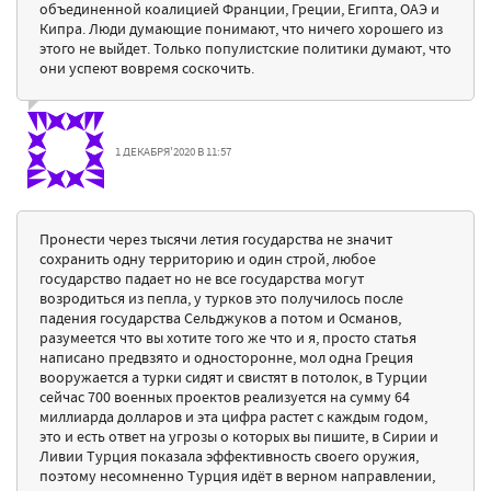
объединенной коалицией Франции, Греции, Египта, ОАЭ и
Кипра. Люди думающие понимают, что ничего хорошего из
этого не выйдет. Только популистские политики думают, что
они успеют вовремя соскочить.
1 ДЕКАБРЯ'2020 В 11:57
Пронести через тысячи летия государства не значит
сохранить одну территорию и один строй, любое
государство падает но не все государства могут
возродиться из пепла, у турков это получилось после
падения государства Сельджуков а потом и Османов,
разумеется что вы хотите того же что и я, просто статья
написано предвзято и односторонне, мол одна Греция
вооружается а турки сидят и свистят в потолок, в Турции
сейчас 700 военных проектов реализуется на сумму 64
миллиарда долларов и эта цифра растет с каждым годом,
это и есть ответ на угрозы о которых вы пишите, в Сирии и
Ливии Турция показала эффективность своего оружия,
поэтому несомненно Турция идёт в верном направлении,