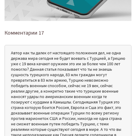
Комментарии
17
Автор как ты далек от настоящего положения дел, не одна
держава мира сегодня не будет воевать с Турцией, а Грецию
уже с 19 века качают оружием это им за более чем 100 лет
помогло? Данная статья показывает что ты не знаешь
сущность турецкого народа, 83 млн граждан могут
превратиться в 83 млн армию, Турцию невозможно
победить военным способом, сейчас не 19 век, сейчас
реалии другие, а конкретно такие что турецкие военные
наносят удары по американским военным когда те
позируют с курдами в Камышлы. Сегодняшняя Турция это
страна которую боится Россия, Европа и Сша это факт, это
доказывает военные операции Турции по всему региону
против марионеток США и России, никогда не одна страна
не сможет военным путем победить Турцию, с теми
реалиями которые существуют сегодня в мире. А то что вы
такое недоразумение как Греция делаете соперником в