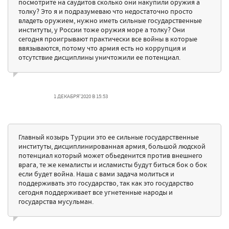
посмотрите на саудитов сколько они накупили оружия а
толку? Это я и подразумеваю что недостаточно просто
владеть оружием, нужно иметь сильные государственные
институты, у России тоже оружия море а толку? Они
сегодня проигрывают практически все войны в которые
ввязываются, потому что армия есть но коррупция и
отсутствие дисциплины уничтожили ее потенциал.
1 ДЕКАБРЯ'2020 В 15:53
Главный козырь Турции это ее сильные государственные
институты, дисциплинированная армия, большой людской
потенциал который может обьеденится против внешнего
врага, те же кемалисты и исламисты будут биться бок о бок
если будет война. Наша с вами задача молиться и
поддерживать это государство, так как это государство
сегодня поддерживает все угнетенные народы и
государства мусульман.