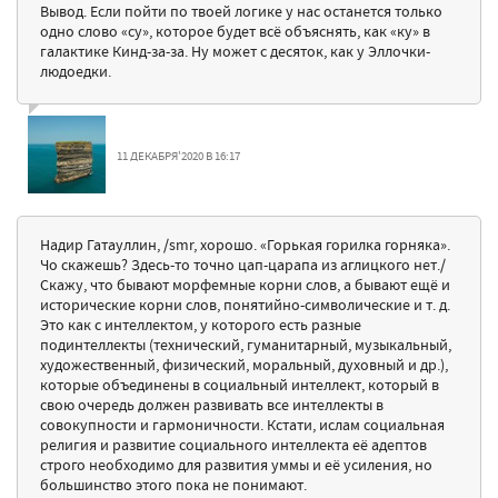
Вывод. Если пойти по твоей логике у нас останется только
одно слово «су», которое будет всё объяснять, как «ку» в
галактике Кинд-за-за. Ну может с десяток, как у Эллочки-
людоедки.
11 ДЕКАБРЯ'2020 В 16:17
Надир Гатауллин, /smr, хорошо. «Горькая горилка горняка».
Чо скажешь? Здесь-то точно цап-царапа из аглицкого нет./
Скажу, что бывают морфемные корни слов, а бывают ещё и
исторические корни слов, понятийно-символические и т. д.
Это как с интеллектом, у которого есть разные
подинтеллекты (технический, гуманитарный, музыкальный,
художественный, физический, моральный, духовный и др.),
которые объединены в социальный интеллект, который в
свою очередь должен развивать все интеллекты в
совокупности и гармоничности. Кстати, ислам социальная
религия и развитие социального интеллекта её адептов
строго необходимо для развития уммы и её усиления, но
большинство этого пока не понимают.