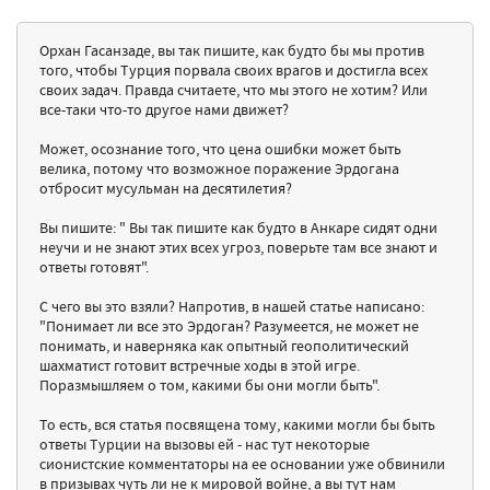
Орхан Гасанзаде, вы так пишите, как будто бы мы против
того, чтобы Турция порвала своих врагов и достигла всех
своих задач. Правда считаете, что мы этого не хотим? Или
все-таки что-то другое нами движет?
Может, осознание того, что цена ошибки может быть
велика, потому что возможное поражение Эрдогана
отбросит мусульман на десятилетия?
Вы пишите: " Вы так пишите как будто в Анкаре сидят одни
неучи и не знают этих всех угроз, поверьте там все знают и
ответы готовят".
С чего вы это взяли? Напротив, в нашей статье написано:
"Понимает ли все это Эрдоган? Разумеется, не может не
понимать, и наверняка как опытный геополитический
шахматист готовит встречные ходы в этой игре.
Поразмышляем о том, какими бы они могли быть".
То есть, вся статья посвящена тому, какими могли бы быть
ответы Турции на вызовы ей - нас тут некоторые
сионистские комментаторы на ее основании уже обвинили
в призывах чуть ли не к мировой войне, а вы тут нам