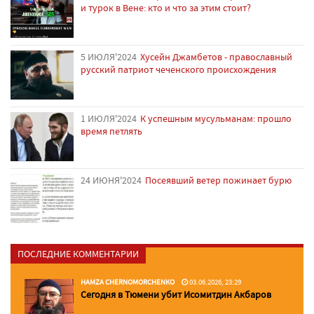
и турок в Вене: кто и что за этим стоит?
5 ИЮЛЯ'2024
Хусейн Джамбетов - православный
русский патриот чеченского происхождения
1 ИЮЛЯ'2024
К успешным мусульманам: прошло
время петлять
24 ИЮНЯ'2024
Посеявший ветер пожинает бурю
ПОСЛЕДНИЕ КОММЕНТАРИИ
HAMZA CHERNOMORCHENKO
03.06.2026, 23:29
Сегодня в Тюмени убит Исомитдин Акбаров