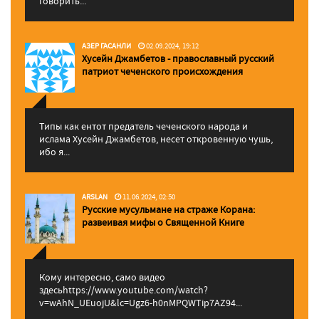
говорить...
АЗЕР ГАСАНЛИ
02.09.2024, 19:12
Хусейн Джамбетов - православный русский
патриот чеченского происхождения
Типы как ентот предатель чеченского народа и
ислама Хусейн Джамбетов, несет откровенную чушь,
ибо я...
ARSLAN
11.06.2024, 02:50
Русские мусульмане на страже Корана:
pазвеивая мифы о Священной Книге
Кому интересно, само видео
здесьhttps://www.youtube.com/watch?
v=wAhN_UEuojU&lc=Ugz6-h0nMPQWTip7AZ94...