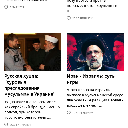
ноту протеста против
повсеместного нарушения в
3 МАЯ'2024
н......
30 АПРЕЛЯ'2024
Русская хуцпа:
Иран - Израиль: суть
"суровые
игры
преследования
Атака Ирана на Израиль
мусульман в Украине"
вызвала в мусульманской среде
две основные реакции.Первая -
Хуцпа известна во всем мире
воодушевление, ......
как еврейский бренд, а именно
подход, при котором
15 АПРЕЛЯ'2024
абсолютно беззастенчи......
25 АПРЕЛЯ'2024