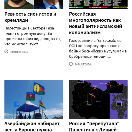
Ревность сионистов и
Российская
кремляди
многополярность как
новый антиисламский
Палестинцы в Секторе Газа
колониализм
платят огромную цену. За
просчеты своих лидеров, за то,
Голосование в Генассамблее
что их используют......
ООН по вопросу признания
бойни боснийских мусульман в
3 ИЮНЯ'2024
Сребренице геноци......
24 МАЯ'2024
Азербайджан набирает
Россия "перепутала"
вес, а Европе нужна
Палестину с Ливией