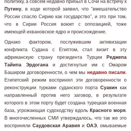
политику, а совсем недавно прибыл в Сочи на встречу к
Путину
, в ходе которой заявил, что "вмешательство
России спасло Сирию как государство", и это при том,
что в Сирии Россия воюет с оппозицией, тоже
имеющей ихвановское ядро и происхождение.
Однако фактором, послужившим активизации
конфликта Судана с Египтом, стал визит в эту
африканскую страну президента Турции
Реджепа
Тайипа Эрдогана
и достигнутые им с Омаром
Баширом договоренности, о чем мы
недавно писали
.
Египетский режим воспринял эти договоренности о
реконструкции турками суданского порта
Суакин
как
направленный против него заговор, в результате
которого в этом порту будет создана турецкая военная
база, угрожающая судоходству вдоль
Красного моря
.
В многочисленных СМИ утверждалось, что так же это
восприняли
Саудовская Аравия
и
ОАЭ
, омываемые