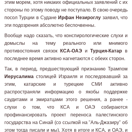
этим морем, хотя никаких официальных заявлений с их
стороны по этому поводу не поступало. В свою очередь
посол Турции в Судане
Ирфан Незироглу
заявил, что
эти подозрения абсолютно беспочвенны.
Вообще надо сказать, что конспирологические слухи и
домыслы на тему реального или мнимого
противостояния связок
КСА-ОАЭ
и
Турция-Катар
в
последнее время активно нагнетаются с обеих сторон.
Так, в период, предшествующий признанию Трампом
Иерусалима
столицей Израиля и последовавший за
этим, катарские и турецкие СМИ активно
распространяли информацию о якобы поддержке
саудитами и эмиратцами этого решения, а ранее -
слухи о том, что КСА и ОАЭ собираются
профинансировать проект переноса палестинского
государства на Синай (со ссылкой на "Аль-Джазиру" об
этом тогда писали и мы). Хотя в итоге и КСА, и ОАЭ, и