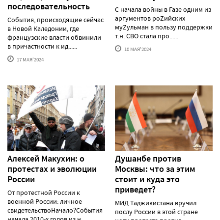
последовательность
С начала войны в Газе одним из
аргументов роZийских
События, происходящие сейчас
муZульман в пользу поддержки
в Новой Каледонии, где
т.н. СВО стала про......
французские власти обвинили
в причастности к ид......
10 МАЯ'2024
17 МАЯ'2024
Алексей Макуxин: о
Душанбе против
протестаx и эволюции
Москвы: что за этим
России
стоит и куда это
приведет?
От протестной России к
военной России: личное
МИД Таджикистана вручил
свидетельствоНачало?События
послу России в этой стране
начала 2010-х годов из н......