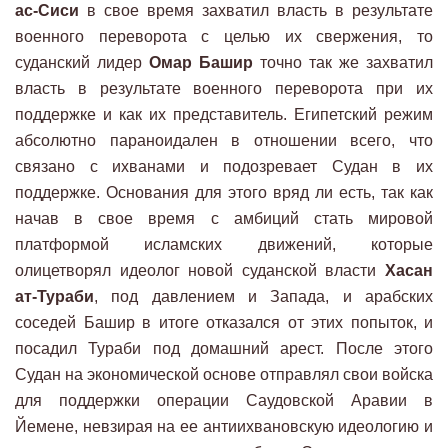
ас-Сиси
в свое время захватил власть в результате
военного переворота с целью их свержения, то
суданский лидер
Омар Башир
точно так же захватил
власть в результате военного переворота при их
поддержке и как их представитель. Египетский режим
абсолютно параноидален в отношении всего, что
связано с ихванами и подозревает Судан в их
поддержке. Основания для этого вряд ли есть, так как
начав в свое время с амбиций стать мировой
платформой исламских движений, которые
олицетворял идеолог новой суданской власти
Хасан
ат-Тураби
, под давлением и Запада, и арабских
соседей Башир в итоге отказался от этих попыток, и
посадил Тураби под домашний арест. После этого
Судан на экономической основе отправлял свои войска
для поддержки операции Саудовской Аравии в
Йемене, невзирая на ее антиихвановскую идеологию и