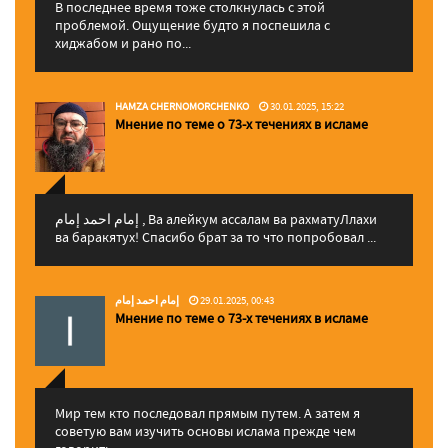
В последнее время тоже столкнулась с этой
проблемой. Ощущение будто я поспешила с
хиджабом и рано по...
HAMZA CHERNOMORCHENKO
30.01.2025, 15:22
Мнение по теме о 73-х течениях в исламе
إمام احمد إمام , Ва алейкум ассалам ва рахматуЛлахи
ва баракятух! Спасибо брат за то что попробовал ...
إمام احمد إمام
29.01.2025, 00:43
Мнение по теме о 73-х течениях в исламе
Мир тем кто последовал прямым путем. А затем я
советую вам изучить основы ислама прежде чем