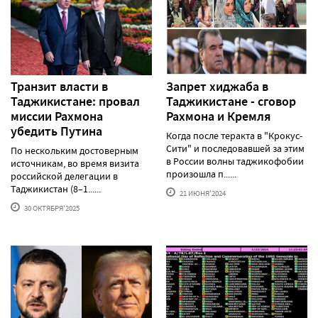
Транзит власти в
Запрет хиджаба в
Таджикистане: провал
Таджикистане - сговор
миссии Рахмона
Рахмона и Кремля
убедить Путина
Когда после теракта в "Крокус-
Сити" и последовавшей за этим
По нескольким достоверным
в России волны таджикофобии
источникам, во время визита
произошла п......
российской делегации в
Таджикистан (8–1......
21 ИЮНЯ'2024
30 ОКТЯБРЯ'2025