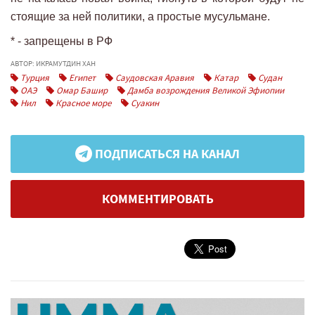
стоящие за ней политики, а простые мусульмане.
* - запрещены в РФ
АВТОР: ИКРАМУТДИН ХАН
Турция
Египет
Саудовская Аравия
Катар
Судан
ОАЭ
Омар Башир
Дамба возрождения Великой Эфиопии
Нил
Красное море
Суакин
ПОДПИСАТЬСЯ НА КАНАЛ
КОММЕНТИРОВАТЬ