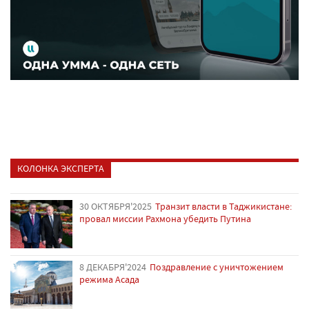
КОЛОНКА ЭКСПЕРТА
30 ОКТЯБРЯ'2025
Транзит власти в Таджикистане:
провал миссии Рахмона убедить Путина
8 ДЕКАБРЯ'2024
Поздравление с уничтожением
режима Асада