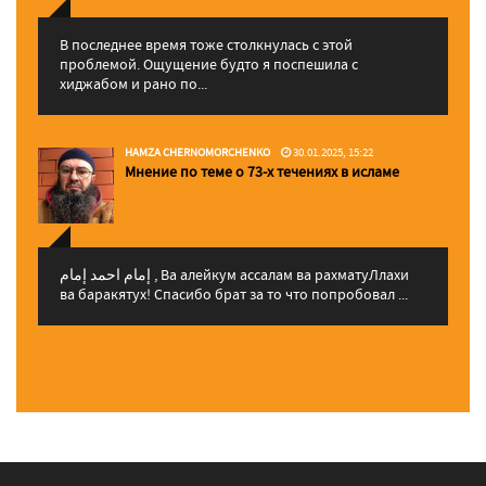
В последнее время тоже столкнулась с этой
проблемой. Ощущение будто я поспешила с
хиджабом и рано по...
HAMZA CHERNOMORCHENKO
30.01.2025, 15:22
Мнение по теме о 73-х течениях в исламе
إمام احمد إمام , Ва алейкум ассалам ва рахматуЛлахи
ва баракятух! Спасибо брат за то что попробовал ...