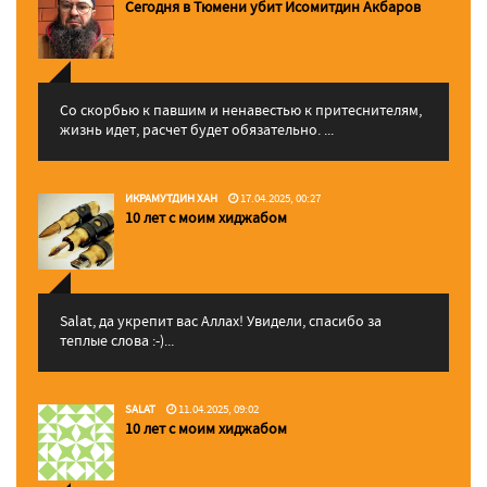
Сегодня в Тюмени убит Исомитдин Акбаров
Со скорбью к павшим и ненавестью к притеснителям,
жизнь идет, расчет будет обязательно. ...
ИКРАМУТДИН ХАН
17.04.2025, 00:27
10 лет с моим хиджабом
Salat, да укрепит вас Аллаx! Увидели, спасибо за
теплые слова :-)...
SALAT
11.04.2025, 09:02
10 лет с моим хиджабом